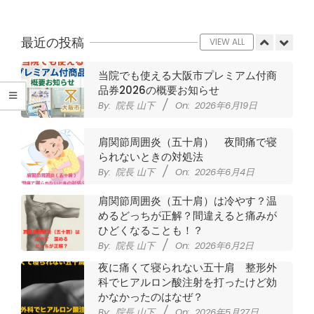
腰
CSR活動報告 生國魂神社の夏祭りに
提灯を奉納させていただきました
痛
By:
院長 山下
On:
2026年7月11日
最近の投稿
VIEW ALL
｜
当院でも使える大阪市プレミアム付商
品券2026の概要お知らせ
整
By:
院長 山下
On:
2026年6月19日
体
肩関節周囲炎（五十肩） 夜間痛で寝
られないときの対処法
な
By:
院長 山下
On:
2026年6月4日
肩関節周囲炎（五十肩）は冷やす？温
ら
めるどっちが正解？間違えると痛みが
ひどくなることも！？
ヤ
By:
院長 山下
On:
2026年6月2日
夜に痛くて寝られない五十肩 整形外
マ
科でヒアルロン酸注射を打ったけど効
かなかったのはなぜ？
By:
院長 山下
On:
2026年5月27日