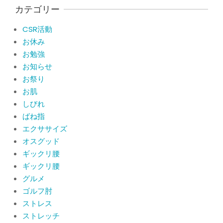
サポーターはつけるべき？
カテゴリー
By:
院長 山下
On:
2026年5月22日
CSR活動
CSR活動報告 生國魂神社の夏祭りに
お休み
提灯を奉納させていただきました
お勉強
By:
院長 山下
On:
2026年7月11日
お知らせ
お祭り
当院でも使える大阪市プレミアム付商
品券2026の概要お知らせ
お肌
By:
院長 山下
On:
2026年6月19日
しびれ
ばね指
肩関節周囲炎（五十肩） 夜間痛で寝
エクササイズ
られないときの対処法
オスグッド
By:
院長 山下
On:
2026年6月4日
ギックリ腰
ギックリ腰
肩関節周囲炎（五十肩）は冷やす？温
グルメ
めるどっちが正解？間違えると痛みが
ひどくなることも！？
ゴルフ肘
By:
院長 山下
On:
2026年6月2日
ストレス
ストレッチ