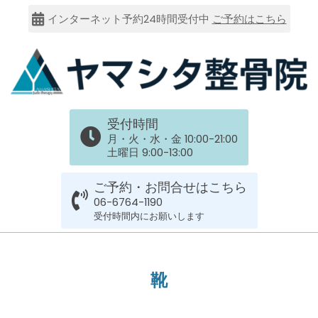
Skip
インターネット予約24時間受付中
ご予約はこちら
to
content
大
受付時間
阪
月・火・水・金 10:00-21:00
土曜日 9:00-13:00
市
ご予約・お問合せはこちら
谷
06-6764-1190
受付時間内にお願いします
六
Primary
Navigation
上
靴
Menu