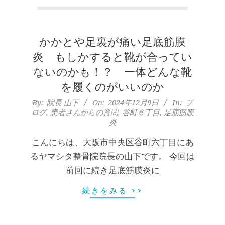
本
町
膝のお皿の下が痛くて運動できない！
かかとや足裏が痛い足底筋膜
堺
膝蓋靭帯炎（ジャンパー膝）は冷やし
炎 もしかすると靴が合ってい
たほうがいい？それとも温める？
By:
院長 山下
On:
2026年5月25日
筋
ないのかも！？ 一体どんな靴
整形外科で水を抜きヒアルロン酸注射
を履くのがいいのか
をしても痛みが取れない膝痛で来院さ
本
2024-
By:
院長 山下
On:
2024年12月9日
In:
ブ
れた患者さまの声
ログ
,
患者さんからの質問
,
谷町６丁目
,
足底筋膜
12-
By:
院長 山下
On:
2026年5月23日
町
炎
09
ジャンプやダッシュで膝のお皿の下が
痛い！膝蓋靭帯炎（ジャンパー膝）に
こんにちは、大阪市中央区谷町六丁目にあ
肩
自分で貼れるテーピングのご紹介
るヤマシタ整骨院院長の山下です。 今回は
By:
院長 山下
On:
2026年5月23日
こ
前回に続き足底筋膜炎に
ジャンプやダッシュで膝のお皿の下が
痛い！膝蓋靭帯炎になってしまったら
続きをみる >>
り
サポーターはつけるべき？
By:
院長 山下
On:
2026年5月22日