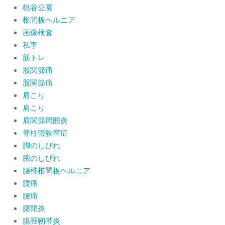
桃谷公園
椎間板ヘルニア
画像検査
私事
筋トレ
股関節痛
股関節痛
肩こり
肩こり
肩関節周囲炎
脊柱管狭窄症
脚のしびれ
腕のしびれ
腰椎椎間板ヘルニア
腰痛
腰痛
腱鞘炎
腸脛靭帯炎