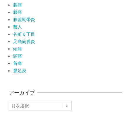
膝痛
膝痛
膝蓋靭帯炎
芸人
谷町６丁目
足底筋膜炎
頭痛
頭痛
首痛
鵞足炎
アーカイブ
ア
ー
カ
イ
ブ