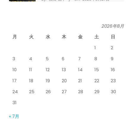
シ
なかなか良くならない肩関節周囲炎
タ
（五十肩） どのくらいで治るの？
By:
院長 山下
On:
2026年5月26日
2026年8月
整
月
火
水
木
金
土
日
膝のお皿の下が痛くて運動できない！
骨
膝蓋靭帯炎（ジャンパー膝）は冷やし
1
2
たほうがいい？それとも温める？
By:
院長 山下
On:
2026年5月25日
院
3
4
5
6
7
8
9
整形外科で水を抜きヒアルロン酸注射
10
11
12
13
14
15
16
をしても痛みが取れない膝痛で来院さ
れた患者さまの声
17
18
19
20
21
22
23
By:
院長 山下
On:
2026年5月23日
24
25
26
27
28
29
30
ジャンプやダッシュで膝のお皿の下が
痛い！膝蓋靭帯炎（ジャンパー膝）に
31
自分で貼れるテーピングのご紹介
By:
院長 山下
On:
2026年5月23日
« 7月
ジャンプやダッシュで膝のお皿の下が
痛い！膝蓋靭帯炎になってしまったら