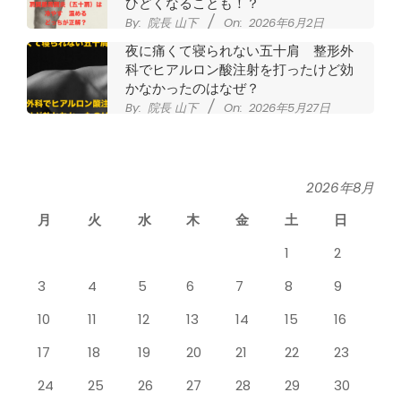
シ
ひどくなることも！？
By:
院長 山下
On:
2026年6月2日
タ
夜に痛くて寝られない五十肩 整形外
科でヒアルロン酸注射を打ったけど効
整
かなかったのはなぜ？
By:
院長 山下
On:
2026年5月27日
骨
なかなか良くならない肩関節周囲炎
（五十肩） どのくらいで治るの？
院
By:
院長 山下
On:
2026年5月26日
2026年8月
月
火
水
木
金
土
日
膝のお皿の下が痛くて運動できない！
膝蓋靭帯炎（ジャンパー膝）は冷やし
1
2
たほうがいい？それとも温める？
By:
院長 山下
On:
2026年5月25日
3
4
5
6
7
8
9
整形外科で水を抜きヒアルロン酸注射
10
11
12
13
14
15
16
をしても痛みが取れない膝痛で来院さ
れた患者さまの声
17
18
19
20
21
22
23
By:
院長 山下
On:
2026年5月23日
24
25
26
27
28
29
30
ジャンプやダッシュで膝のお皿の下が