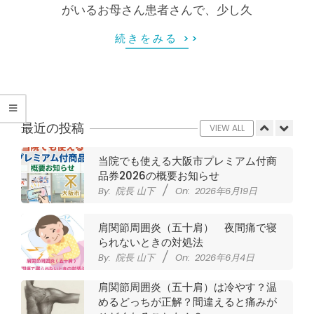
腰
がいるお母さん患者さんで、少し久
ジャンプやダッシュで膝のお皿の下が
痛
痛い！膝蓋靭帯炎になってしまったら
続きをみる >>
サポーターはつけるべき？
｜
By:
院長 山下
On:
2026年5月22日
CSR活動報告 生國魂神社の夏祭りに
整
提灯を奉納させていただきました
By:
院長 山下
On:
2026年7月11日
最近の投稿
VIEW ALL
体
当院でも使える大阪市プレミアム付商
な
品券2026の概要お知らせ
By:
院長 山下
On:
2026年6月19日
ら
肩関節周囲炎（五十肩） 夜間痛で寝
ヤ
られないときの対処法
By:
院長 山下
On:
2026年6月4日
マ
肩関節周囲炎（五十肩）は冷やす？温
めるどっちが正解？間違えると痛みが