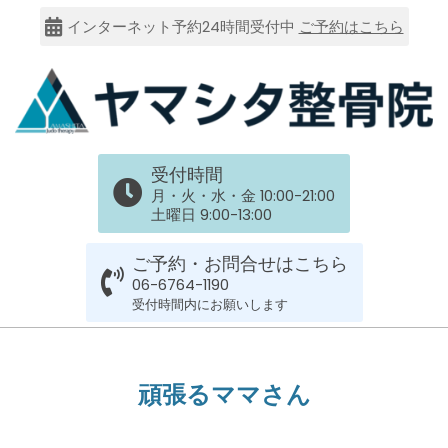
Skip
インターネット予約24時間受付中
ご予約はこちら
to
content
大
受付時間
阪
月・火・水・金 10:00-21:00
土曜日 9:00-13:00
市
ご予約・お問合せはこちら
谷
06-6764-1190
受付時間内にお願いします
六
Primary
Navigation
上
頑張るママさん
Menu