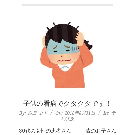
本
町
堺
筋
本
膝のお皿の下が痛くて運動できない！
膝蓋靭帯炎（ジャンパー膝）は冷やし
たほうがいい？それとも温める？
町
By:
院長 山下
On:
2026年5月25日
肩
整形外科で水を抜きヒアルロン酸注射
をしても痛みが取れない膝痛で来院さ
れた患者さまの声
こ
子供の看病でクタクタです！
By:
院長 山下
On:
2026年5月23日
2018-
By:
院長 山下
On:
2018年8月31日
In:
予
ジャンプやダッシュで膝のお皿の下が
り
約状況
08-
痛い！膝蓋靭帯炎（ジャンパー膝）に
自分で貼れるテーピングのご紹介
31
30代の女性の患者さん。 1歳のお子さん
By:
院長 山下
On:
2026年5月23日