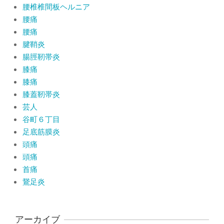
腰椎椎間板ヘルニア
腰痛
腰痛
腱鞘炎
腸脛靭帯炎
膝痛
膝痛
膝蓋靭帯炎
芸人
谷町６丁目
足底筋膜炎
頭痛
頭痛
首痛
鵞足炎
アーカイブ