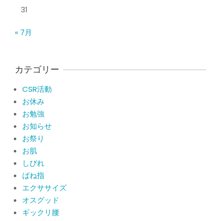
痛い！膝蓋靭帯炎（ジャンパー膝）に
31
自分で貼れるテーピングのご紹介
By:
院長 山下
On:
2026年5月23日
« 7月
ジャンプやダッシュで膝のお皿の下が
痛い！膝蓋靭帯炎になってしまったら
サポーターはつけるべき？
カテゴリー
By:
院長 山下
On:
2026年5月22日
CSR活動
CSR活動報告 生國魂神社の夏祭りに
お休み
提灯を奉納させていただきました
お勉強
By:
院長 山下
On:
2026年7月11日
お知らせ
お祭り
当院でも使える大阪市プレミアム付商
品券2026の概要お知らせ
お肌
By:
院長 山下
On:
2026年6月19日
しびれ
ばね指
肩関節周囲炎（五十肩） 夜間痛で寝
エクササイズ
られないときの対処法
オスグッド
By:
院長 山下
On:
2026年6月4日
ギックリ腰