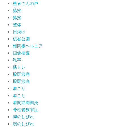
患者さんの声
捻挫
捻挫
整体
日焼け
桃谷公園
椎間板ヘルニア
画像検査
私事
筋トレ
股関節痛
股関節痛
肩こり
肩こり
肩関節周囲炎
脊柱管狭窄症
脚のしびれ
腕のしびれ