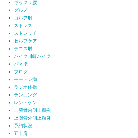
ギックリ腰
肩関節周囲炎（五十肩）は冷やす？温
グルメ
めるどっちが正解？間違えると痛みが
ひどくなることも！？
ゴルフ肘
By:
院長 山下
On:
2026年6月2日
ストレス
ストレッチ
セルフケア
テニス肘
バイク川崎バイク
バネ指
ブログ
モートン病
ラジオ体操
ランニング
レントゲン
上腕骨内側上顆炎
上腕骨外側上顆炎
予約状況
五十肩