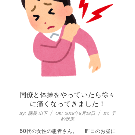
膝のお皿の下が痛くて運動できない！
膝蓋靭帯炎（ジャンパー膝）は冷やし
たほうがいい？それとも温める？
By:
院長 山下
On:
2026年5月25日
整形外科で水を抜きヒアルロン酸注射
をしても痛みが取れない膝痛で来院さ
同僚と体操をやっていたら徐々
れた患者さまの声
に痛くなってきました！
By:
院長 山下
On:
2026年5月23日
2018-
By:
院長 山下
On:
2018年8月18日
In:
予
ジャンプやダッシュで膝のお皿の下が
約状況
08-
痛い！膝蓋靭帯炎（ジャンパー膝）に
自分で貼れるテーピングのご紹介
18
60代の女性の患者さん。 昨日のお昼に
By:
院長 山下
On:
2026年5月23日