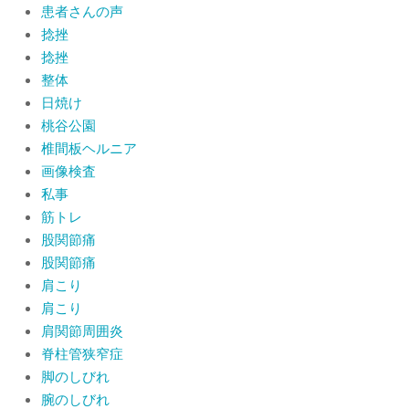
患者さんの声
捻挫
捻挫
整体
日焼け
桃谷公園
椎間板ヘルニア
画像検査
私事
筋トレ
股関節痛
股関節痛
肩こり
肩こり
肩関節周囲炎
脊柱管狭窄症
脚のしびれ
腕のしびれ