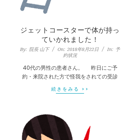
シ
タ
整
ジェットコースターで体が持っ
ていかれました！
骨
2018-
By:
院長 山下
On:
2018年8月22日
In:
予
約状況
08-
院
22
40代の男性の患者さん。 昨日にご予
約・来院された方で怪我をされての受診
続きをみる >>