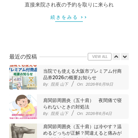
直接来院され夜の予約を取りに来られ
ジャンプやダッシュで膝のお皿の下が
痛い！膝蓋靭帯炎になってしまったら
続きをみる >>
サポーターはつけるべき？
By:
院長 山下
On:
2026年5月22日
CSR活動報告 生國魂神社の夏祭りに
提灯を奉納させていただきました
By:
院長 山下
On:
2026年7月11日
最近の投稿
VIEW ALL
当院でも使える大阪市プレミアム付商
品券2026の概要お知らせ
By:
院長 山下
On:
2026年6月19日
肩関節周囲炎（五十肩） 夜間痛で寝
られないときの対処法
By:
院長 山下
On:
2026年6月4日
肩関節周囲炎（五十肩）は冷やす？温
めるどっちが正解？間違えると痛みが