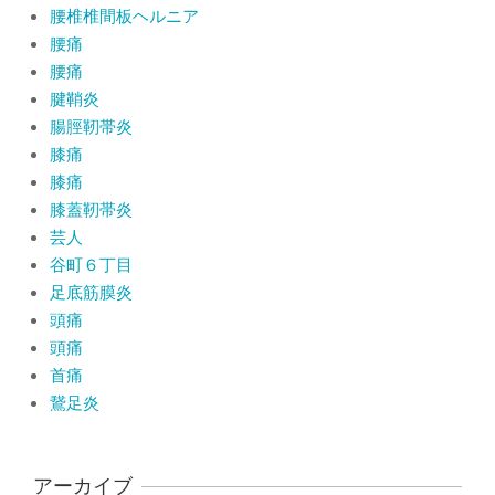
腰椎椎間板ヘルニア
腰痛
腰痛
腱鞘炎
腸脛靭帯炎
膝痛
膝痛
膝蓋靭帯炎
芸人
谷町６丁目
足底筋膜炎
頭痛
頭痛
首痛
鵞足炎
アーカイブ