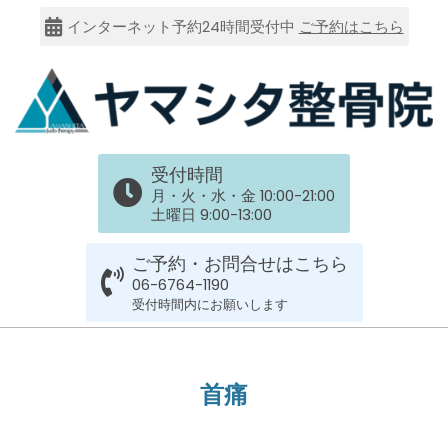
Skip
インターネット予約24時間受付中
ご予約はこちら
to
content
大
受付時間
阪
月・火・水・金 10:00-21:00
土曜日 9:00-13:00
市
ご予約・お問合せはこちら
谷
06-6764-1190
受付時間内にお願いします
六
Primary
Navigation
上
首痛
Menu