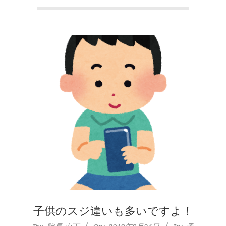
本
町
堺
筋
本
町
肩
こ
り
子供のスジ違いも多いですよ！
2018-