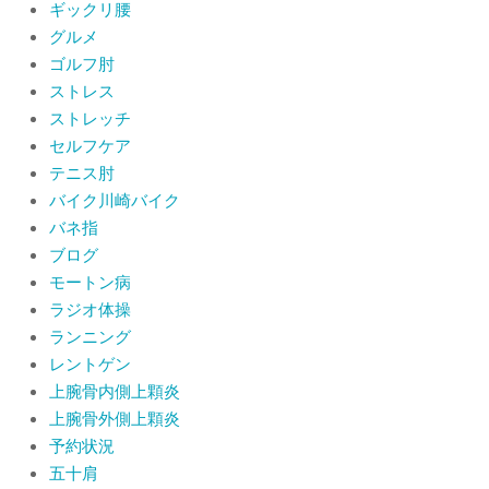
ギックリ腰
肩関節周囲炎（五十肩）は冷やす？温
グルメ
めるどっちが正解？間違えると痛みが
ひどくなることも！？
ゴルフ肘
By:
院長 山下
On:
2026年6月2日
ストレス
ストレッチ
セルフケア
テニス肘
バイク川崎バイク
バネ指
ブログ
モートン病
ラジオ体操
ランニング
レントゲン
上腕骨内側上顆炎
上腕骨外側上顆炎
予約状況
五十肩