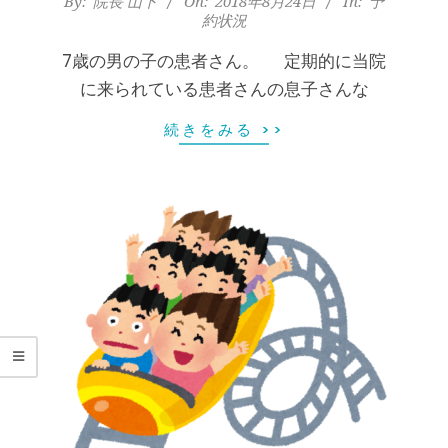
腰
By:
院長 山下
On:
2018年8月24日
In:
予
約状況
08-
痛
24
7歳の男の子の患者さん。 定期的に当院
に来られている患者さんの息子さんな
｜
続きをみる >>
整
体
な
ら
ヤ
マ