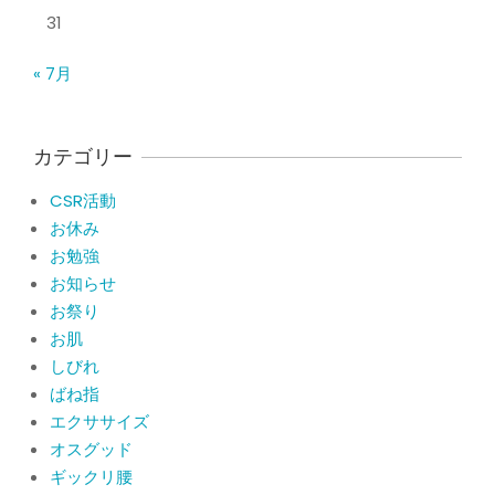
痛い！膝蓋靭帯炎（ジャンパー膝）に
31
自分で貼れるテーピングのご紹介
By:
院長 山下
On:
2026年5月23日
« 7月
ジャンプやダッシュで膝のお皿の下が
痛い！膝蓋靭帯炎になってしまったら
サポーターはつけるべき？
カテゴリー
By:
院長 山下
On:
2026年5月22日
CSR活動
CSR活動報告 生國魂神社の夏祭りに
お休み
提灯を奉納させていただきました
お勉強
By:
院長 山下
On:
2026年7月11日
お知らせ
お祭り
当院でも使える大阪市プレミアム付商
品券2026の概要お知らせ
お肌
By:
院長 山下
On:
2026年6月19日
しびれ
ばね指
肩関節周囲炎（五十肩） 夜間痛で寝
エクササイズ
られないときの対処法
オスグッド
By:
院長 山下
On:
2026年6月4日
ギックリ腰