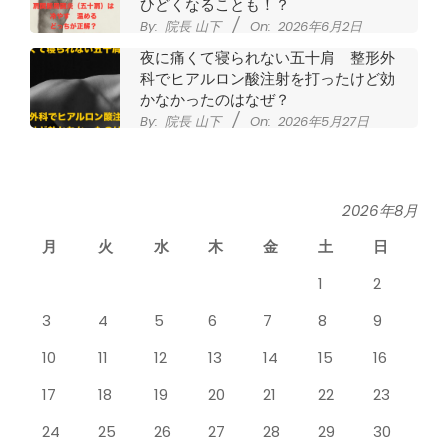
ひどくなることも！？
By:
院長 山下
On:
2026年6月2日
夜に痛くて寝られない五十肩 整形外
科でヒアルロン酸注射を打ったけど効
かなかったのはなぜ？
By:
院長 山下
On:
2026年5月27日
なかなか良くならない肩関節周囲炎
（五十肩） どのくらいで治るの？
By:
院長 山下
On:
2026年5月26日
2026年8月
月
火
水
木
金
土
日
膝のお皿の下が痛くて運動できない！
膝蓋靭帯炎（ジャンパー膝）は冷やし
1
2
たほうがいい？それとも温める？
By:
院長 山下
On:
2026年5月25日
3
4
5
6
7
8
9
整形外科で水を抜きヒアルロン酸注射
10
11
12
13
14
15
16
をしても痛みが取れない膝痛で来院さ
れた患者さまの声
17
18
19
20
21
22
23
By:
院長 山下
On:
2026年5月23日
24
25
26
27
28
29
30
ジャンプやダッシュで膝のお皿の下が