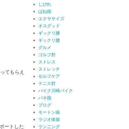
By:
院長 山下
On:
2026
しびれ
年6月19日
ばね指
肩関節周囲炎（五十
エクササイズ
肩） 夜間痛で寝られな
いときの対処法
オスグッド
By:
院長 山下
On:
2026
ギックリ腰
年6月4日
肩関節周囲炎（五十肩）
ギックリ腰
は冷やす？温めるどっち
グルメ
が正解？間違えると痛み
ゴルフ肘
がひどくなることも！？
By:
院長 山下
On:
2026
ストレス
年6月2日
ストレッチ
ってもらえ
セルフケア
テニス肘
バイク川崎バイク
バネ指
ブログ
モートン病
ラジオ体操
ポートした
ランニング