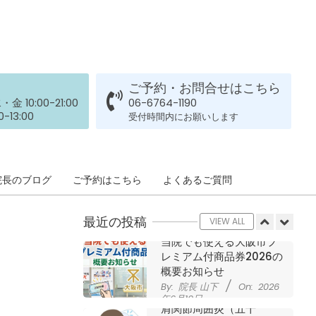
された患者さまの声
ジャンプやダッシュで膝
By:
院長 山下
On:
2026
年5月23日
のお皿の下が痛い！膝蓋
靭帯炎（ジャンパー膝）
に自分で貼れるテーピン
グのご紹介
ご予約・お問合せはこちら
ジャンプやダッシュで膝
By:
院長 山下
On:
2026
 10:00-21:00
06-6764-1190
のお皿の下が痛い！膝蓋
年5月23日
-13:00
受付時間内にお願いします
靭帯炎になってしまった
らサポーターはつけるべ
き？
By:
院長 山下
On:
2026
CSR活動報告 生國魂神
院長のブログ
ご予約はこちら
よくあるご質問
年5月22日
社の夏祭りに提灯を奉納
させていただきました
最近の投稿
By:
院長 山下
On:
2026
VIEW ALL
年7月11日
当院でも使える大阪市プ
レミアム付商品券2026の
概要お知らせ
By:
院長 山下
On:
2026
年6月19日
肩関節周囲炎（五十