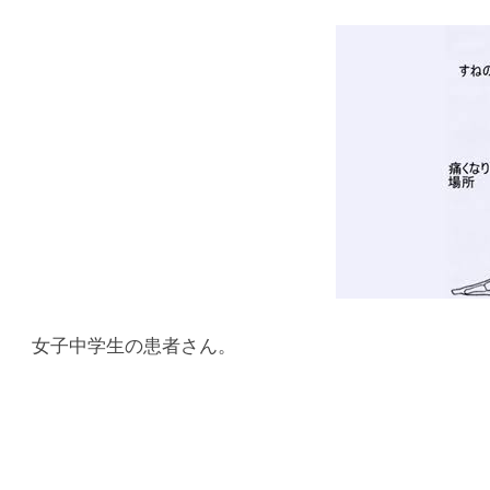
上
本
町
堺
筋
本
町
女子中学生の患者さん。
肩
こ