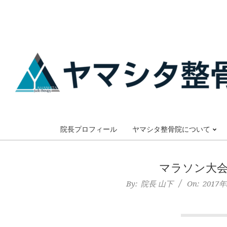
Skip
to
content
大
阪
院長プロフィール
ヤマシタ整骨院について
市
マラソン大
谷
By:
院長 山下
On:
2017
六