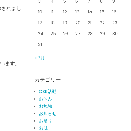
3
4
5
6
7
8
9
整形外科で水を抜きヒア
By:
院長 山下
On:
2026
年5月25日
診されまし
ルロン酸注射をしても痛
10
11
12
13
14
15
16
みが取れない膝痛で来院
された患者さまの声
17
18
19
20
21
22
23
ジャンプやダッシュで膝
By:
院長 山下
On:
2026
年5月23日
のお皿の下が痛い！膝蓋
24
25
26
27
28
29
30
靭帯炎（ジャンパー膝）
31
に自分で貼れるテーピン
グのご紹介
ジャンプやダッシュで膝
« 7月
By:
院長 山下
On:
2026
のお皿の下が痛い！膝蓋
年5月23日
います。
靭帯炎になってしまった
らサポーターはつけるべ
き？
カテゴリー
By:
院長 山下
On:
2026
CSR活動報告 生國魂神
年5月22日
CSR活動
社の夏祭りに提灯を奉納
お休み
させていただきました
お勉強
By:
院長 山下
On:
2026
年7月11日
お知らせ
当院でも使える大阪市プ
お祭り
レミアム付商品券2026の
お肌
概要お知らせ