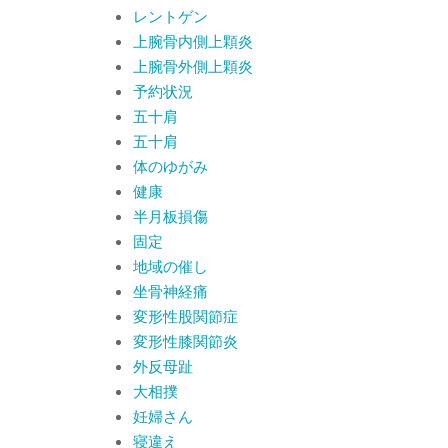
レントゲン
上腕骨内側上顆炎
上腕骨外側上顆炎
予約状況
五十肩
五十肩
体のゆがみ
健康
半月板損傷
固定
地域の催し
坐骨神経痛
変形性股関節症
変形性膝関節炎
外反母趾
大相撲
妊婦さん
寝違え