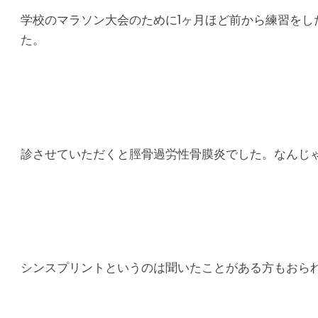
り
学校のマラソン大会のために1ヶ月ほど前から練習を
腰
た。
痛
｜
整
診させていただくと脛骨過労性骨膜炎でした。なんじ
体
な
ら
シンスプリントというのは聞いたことがある方もおら
ヤ