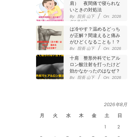
肩） 夜間痛で寝られな
いときの対処法
By:
院長 山下
On:
2026
年6月4日
肩関節周囲炎（五十肩）
は冷やす？温めるどっち
が正解？間違えると痛み
がひどくなることも！？
By:
院長 山下
On:
2026
夜に痛くて寝られない五
年6月2日
十肩 整形外科でヒアル
ロン酸注射を打ったけど
効かなかったのはなぜ？
By:
院長 山下
On:
2026
年5月27日
なかなか良くならない肩
関節周囲炎（五十肩） ど
のくらいで治るの？
By:
院長 山下
On:
2026
2026年8月
膝のお皿の下が痛くて運
年5月26日
動できない！膝蓋靭帯炎
月
火
水
木
金
土
日
（ジャンパー膝）は冷や
したほうがいい？それと
1
2
も温める？