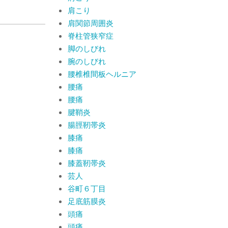
肩こり
肩関節周囲炎
脊柱管狭窄症
脚のしびれ
腕のしびれ
腰椎椎間板ヘルニア
腰痛
腰痛
腱鞘炎
腸脛靭帯炎
膝痛
膝痛
膝蓋靭帯炎
芸人
谷町６丁目
足底筋膜炎
頭痛
頭痛