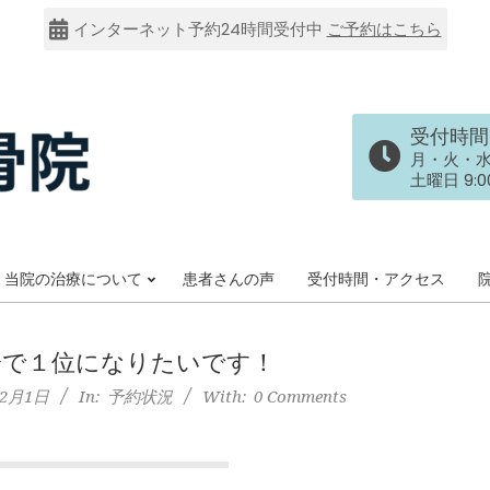
インターネット予約24時間受付中
ご予約はこちら
受付時間
月・火・水・金
土曜日 9:00
当院の治療について
患者さんの声
受付時間・アクセス
Primary
Navigation
Menu
会で１位になりたいです！
年2月1日
In:
予約状況
With:
0 Comments