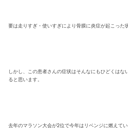
マ
シ
要は走りすぎ・使いすぎにより骨膜に炎症が起こった
タ
整
骨
院
しかし、この患者さんの症状はそんなにもひどくはな
ると思います。
去年のマラソン大会が2位で今年はリベンジに燃えてい