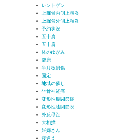
レントゲン
上腕骨内側上顆炎
上腕骨外側上顆炎
予約状況
五十肩
五十肩
体のゆがみ
健康
半月板損傷
固定
地域の催し
坐骨神経痛
変形性股関節症
変形性膝関節炎
外反母趾
大相撲
妊婦さん
寝違え