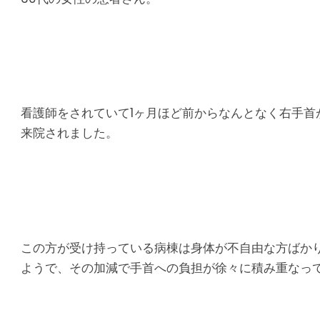
り
腰
痛
｜
看護師をされていて1ヶ月ほど前からなんとなく右手
来院されました。
整
体
な
ら
この方が受け持っている病棟は身体が不自由な方ばか
ようで、その加減で手首への負担が徐々に積み重なっ
ヤ