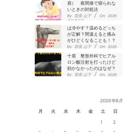
肩） 夜間痛で寝られな
いときの対処法
By:
院長 山下
On:
2026
年6月4日
肩関節周囲炎（五十肩）
は冷やす？温めるどっち
が正解？間違えると痛み
がひどくなることも！？
By:
院長 山下
On:
2026
夜に痛くて寝られない五
年6月2日
十肩 整形外科でヒアル
ロン酸注射を打ったけど
効かなかったのはなぜ？
By:
院長 山下
On:
2026
年5月27日
なかなか良くならない肩
関節周囲炎（五十肩） ど
のくらいで治るの？
By:
院長 山下
On:
2026
2026年8月
膝のお皿の下が痛くて運
年5月26日
動できない！膝蓋靭帯炎
月
火
水
木
金
土
日
（ジャンパー膝）は冷や
したほうがいい？それと
1
2
も温める？