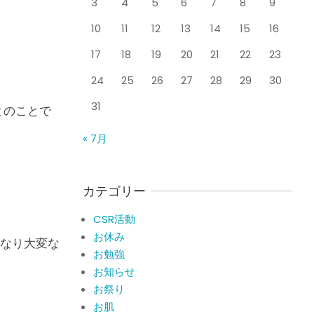
3
4
5
6
7
8
9
整形外科で水を抜きヒア
By:
院長 山下
On:
2026
年5月25日
ルロン酸注射をしても痛
10
11
12
13
14
15
16
みが取れない膝痛で来院
された患者さまの声
17
18
19
20
21
22
23
ジャンプやダッシュで膝
By:
院長 山下
On:
2026
年5月23日
のお皿の下が痛い！膝蓋
24
25
26
27
28
29
30
靭帯炎（ジャンパー膝）
31
に自分で貼れるテーピン
とのことで
グのご紹介
ジャンプやダッシュで膝
« 7月
By:
院長 山下
On:
2026
のお皿の下が痛い！膝蓋
年5月23日
靭帯炎になってしまった
らサポーターはつけるべ
き？
カテゴリー
By:
院長 山下
On:
2026
CSR活動報告 生國魂神
年5月22日
CSR活動
社の夏祭りに提灯を奉納
お休み
させていただきました
なり大変な
お勉強
By:
院長 山下
On:
2026
年7月11日
お知らせ
当院でも使える大阪市プ
お祭り
レミアム付商品券2026の
お肌
概要お知らせ