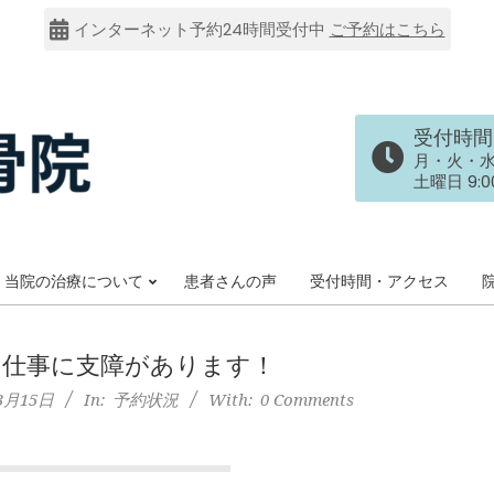
インターネット予約24時間受付中
ご予約はこちら
受付時間
月・火・水・金
土曜日 9:00
当院の治療について
患者さんの声
受付時間・アクセス
Primary
Navigation
Menu
て仕事に支障があります！
3月15日
In:
予約状況
With:
0 Comments