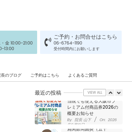
された患者さまの声
ジャンプやダッシュで膝
By:
院長 山下
On:
2026
年5月23日
のお皿の下が痛い！膝蓋
靭帯炎（ジャンパー膝）
に自分で貼れるテーピン
グのご紹介
ご予約・お問合せはこちら
ジャンプやダッシュで膝
By:
院長 山下
On:
2026
 10:00-21:00
06-6764-1190
のお皿の下が痛い！膝蓋
年5月23日
-13:00
受付時間内にお願いします
靭帯炎になってしまった
らサポーターはつけるべ
き？
By:
院長 山下
On:
2026
CSR活動報告 生國魂神
院長のブログ
ご予約はこちら
よくあるご質問
年5月22日
社の夏祭りに提灯を奉納
させていただきました
最近の投稿
By:
院長 山下
On:
2026
VIEW ALL
年7月11日
当院でも使える大阪市プ
レミアム付商品券2026の
概要お知らせ
By:
院長 山下
On:
2026
年6月19日
肩関節周囲炎（五十