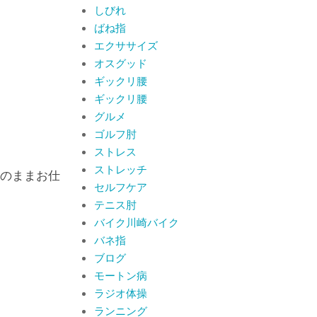
By:
院長 山下
On:
2026
しびれ
年6月19日
ばね指
肩関節周囲炎（五十
エクササイズ
肩） 夜間痛で寝られな
いときの対処法
オスグッド
By:
院長 山下
On:
2026
ギックリ腰
年6月4日
肩関節周囲炎（五十肩）
ギックリ腰
は冷やす？温めるどっち
グルメ
が正解？間違えると痛み
ゴルフ肘
がひどくなることも！？
By:
院長 山下
On:
2026
ストレス
年6月2日
ストレッチ
のままお仕
セルフケア
テニス肘
バイク川崎バイク
バネ指
ブログ
モートン病
ラジオ体操
ランニング