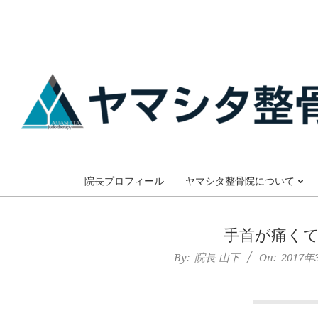
Skip
to
content
大
阪
院長プロフィール
ヤマシタ整骨院について
市
手首が痛く
谷
By:
院長 山下
On:
2017年
六