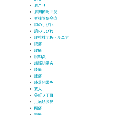
肩こり
肩関節周囲炎
脊柱管狭窄症
脚のしびれ
腕のしびれ
腰椎椎間板ヘルニア
腰痛
腰痛
腱鞘炎
腸脛靭帯炎
膝痛
膝痛
膝蓋靭帯炎
芸人
谷町６丁目
足底筋膜炎
頭痛
頭痛