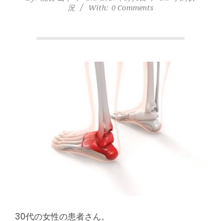
本
況
With:
0 Comments
町
堺
筋
本
町
肩
こ
り
30代の女性の患者さん。