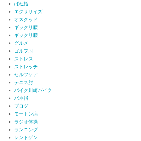
ばね指
肩関節周囲炎（五十肩） 夜間痛で寝
エクササイズ
られないときの対処法
オスグッド
By:
院長 山下
On:
2026年6月4日
ギックリ腰
ギックリ腰
肩関節周囲炎（五十肩）は冷やす？温
グルメ
めるどっちが正解？間違えると痛みが
ひどくなることも！？
ゴルフ肘
By:
院長 山下
On:
2026年6月2日
ストレス
ストレッチ
セルフケア
テニス肘
バイク川崎バイク
バネ指
ブログ
モートン病
ラジオ体操
ランニング
レントゲン