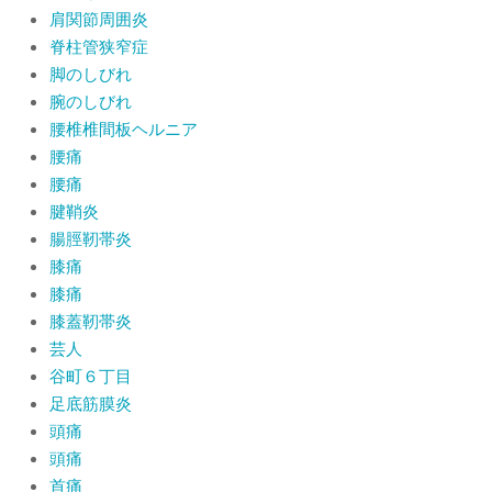
肩関節周囲炎
脊柱管狭窄症
脚のしびれ
腕のしびれ
腰椎椎間板ヘルニア
腰痛
腰痛
腱鞘炎
腸脛靭帯炎
膝痛
膝痛
膝蓋靭帯炎
芸人
谷町６丁目
足底筋膜炎
頭痛
頭痛
首痛