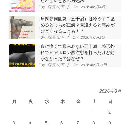
られないときの対処法
By:
院長 山下
On:
2026年6月4日
肩関節周囲炎（五十肩）は冷やす？温
めるどっちが正解？間違えると痛みが
ひどくなることも！？
By:
院長 山下
On:
2026年6月2日
夜に痛くて寝られない五十肩 整形外
科でヒアルロン酸注射を打ったけど効
かなかったのはなぜ？
By:
院長 山下
On:
2026年5月27日
なかなか良くならない肩関節周囲炎
（五十肩） どのくらいで治るの？
By:
院長 山下
On:
2026年5月26日
2026年8月
月
火
水
木
金
土
日
膝のお皿の下が痛くて運動できない！
膝蓋靭帯炎（ジャンパー膝）は冷やし
1
2
たほうがいい？それとも温める？
By:
院長 山下
On:
2026年5月25日
3
4
5
6
7
8
9
整形外科で水を抜きヒアルロン酸注射