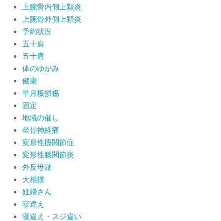
上腕骨内側上顆炎
上腕骨外側上顆炎
予約状況
五十肩
五十肩
体のゆがみ
健康
半月板損傷
固定
地域の催し
坐骨神経痛
変形性股関節症
変形性膝関節炎
外反母趾
大相撲
妊婦さん
寝違え
寝違え・スジ違い