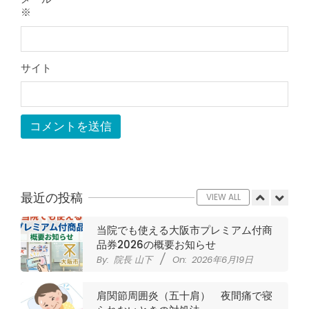
By:
院長 山下
On:
2026年5月23日
※
ジャンプやダッシュで膝のお皿の下が
痛い！膝蓋靭帯炎（ジャンパー膝）に
自分で貼れるテーピングのご紹介
サイト
By:
院長 山下
On:
2026年5月23日
ジャンプやダッシュで膝のお皿の下が
痛い！膝蓋靭帯炎になってしまったら
サポーターはつけるべき？
By:
院長 山下
On:
2026年5月22日
CSR活動報告 生國魂神社の夏祭りに
提灯を奉納させていただきました
By:
院長 山下
On:
2026年7月11日
最近の投稿
VIEW ALL
当院でも使える大阪市プレミアム付商
品券2026の概要お知らせ
By:
院長 山下
On:
2026年6月19日
肩関節周囲炎（五十肩） 夜間痛で寝