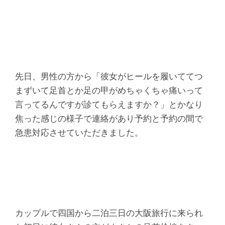
腰
痛
｜
整
先日、男性の方から「彼女がヒールを履いててつ
まずいて足首とか足の甲がめちゃくちゃ痛いって
体
言ってるんですが診てもらえますか？」とかなり
焦った感じの様子で連絡があり予約と予約の間で
な
急患対応させていただきました。
ら
ヤ
マ
カップルで四国から二泊三日の大阪旅行に来られ