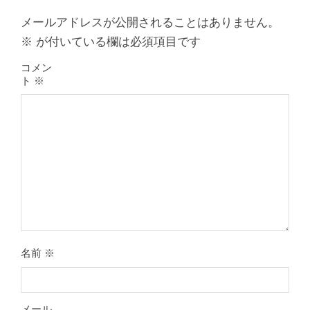
メールアドレスが公開されることはありません。
※
が付いている欄は必須項目です
コメン
ト
※
膝のお皿の下が痛くて運動できない！
膝蓋靭帯炎（ジャンパー膝）は冷やし
たほうがいい？それとも温める？
By:
院長 山下
On:
2026年5月25日
名前
※
整形外科で水を抜きヒアルロン酸注射
をしても痛みが取れない膝痛で来院さ
れた患者さまの声
メール