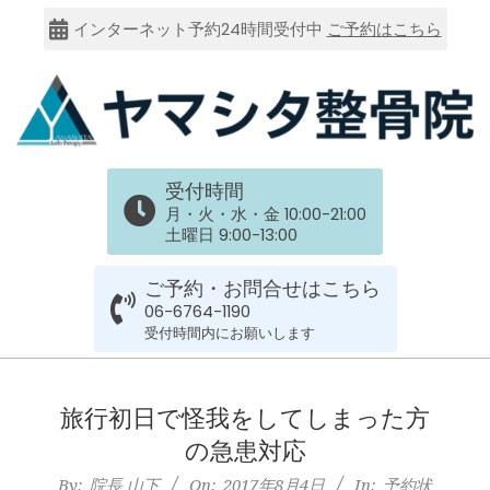
Skip
インターネット予約24時間受付中
ご予約はこちら
to
content
大
受付時間
阪
月・火・水・金 10:00-21:00
土曜日 9:00-13:00
市
ご予約・お問合せはこちら
谷
06-6764-1190
受付時間内にお願いします
六
Primary
Navigation
旅行初日で怪我をしてしまった方
上
Menu
の急患対応
By:
院長 山下
On:
2017年8月4日
In:
予約状