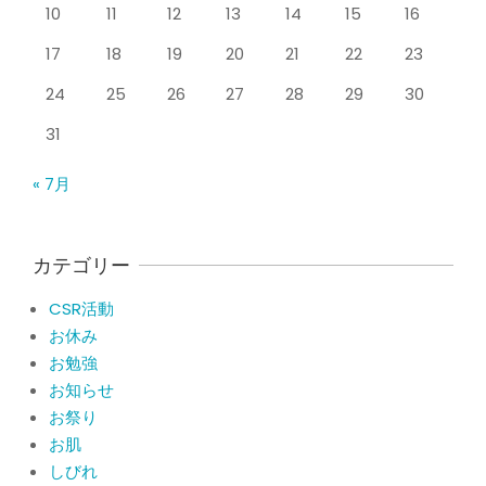
10
11
12
13
14
15
16
をしても痛みが取れない膝痛で来院さ
れた患者さまの声
17
18
19
20
21
22
23
By:
院長 山下
On:
2026年5月23日
24
25
26
27
28
29
30
ジャンプやダッシュで膝のお皿の下が
痛い！膝蓋靭帯炎（ジャンパー膝）に
31
自分で貼れるテーピングのご紹介
By:
院長 山下
On:
2026年5月23日
« 7月
ジャンプやダッシュで膝のお皿の下が
痛い！膝蓋靭帯炎になってしまったら
サポーターはつけるべき？
カテゴリー
By:
院長 山下
On:
2026年5月22日
CSR活動
CSR活動報告 生國魂神社の夏祭りに
お休み
提灯を奉納させていただきました
お勉強
By:
院長 山下
On:
2026年7月11日
お知らせ
お祭り
当院でも使える大阪市プレミアム付商
品券2026の概要お知らせ
お肌
By:
院長 山下
On:
2026年6月19日
しびれ