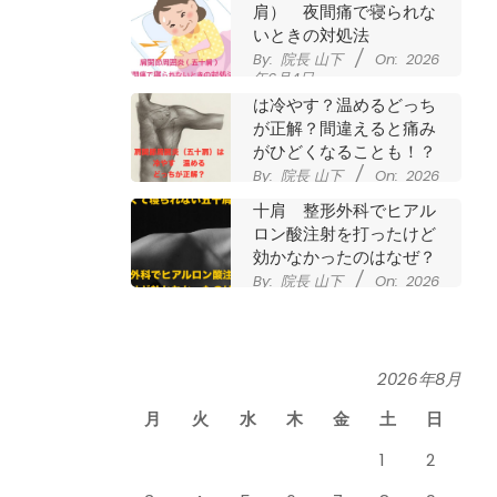
肩） 夜間痛で寝られな
いときの対処法
By:
院長 山下
On:
2026
年6月4日
肩関節周囲炎（五十肩）
は冷やす？温めるどっち
が正解？間違えると痛み
がひどくなることも！？
By:
院長 山下
On:
2026
夜に痛くて寝られない五
年6月2日
十肩 整形外科でヒアル
ロン酸注射を打ったけど
効かなかったのはなぜ？
By:
院長 山下
On:
2026
年5月27日
なかなか良くならない肩
関節周囲炎（五十肩） ど
のくらいで治るの？
By:
院長 山下
On:
2026
2026年8月
膝のお皿の下が痛くて運
年5月26日
動できない！膝蓋靭帯炎
月
火
水
木
金
土
日
（ジャンパー膝）は冷や
したほうがいい？それと
1
2
も温める？