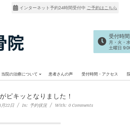
インターネット予約24時間受付中
ご予約はこちら
受付時間
月・火・水・金
土曜日 9:00
当院の治療について
患者さんの声
受付時間・アクセス
Primary
Navigation
Menu
中がピキッとなりました！
8月22日
In:
予約状況
With:
0 Comments