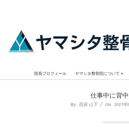
Skip
to
content
大
阪
院長プロフィール
ヤマシタ整骨院について
市
仕事中に背
谷
By:
院長 山下
On:
2017年
六