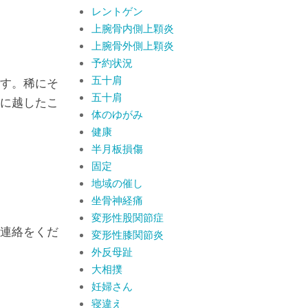
レントゲン
上腕骨内側上顆炎
上腕骨外側上顆炎
予約状況
五十肩
す。稀にそ
五十肩
に越したこ
体のゆがみ
健康
半月板損傷
固定
地域の催し
坐骨神経痛
変形性股関節症
連絡をくだ
変形性膝関節炎
外反母趾
大相撲
妊婦さん
寝違え