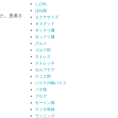
By:
院長 山下
On:
2026
しびれ
年6月19日
ばね指
肩関節周囲炎（五十
た。患者さ
エクササイズ
肩） 夜間痛で寝られな
いときの対処法
オスグッド
By:
院長 山下
On:
2026
ギックリ腰
年6月4日
肩関節周囲炎（五十肩）
ギックリ腰
は冷やす？温めるどっち
グルメ
が正解？間違えると痛み
ゴルフ肘
がひどくなることも！？
By:
院長 山下
On:
2026
ストレス
年6月2日
ストレッチ
セルフケア
テニス肘
バイク川崎バイク
バネ指
ブログ
モートン病
ラジオ体操
ランニング