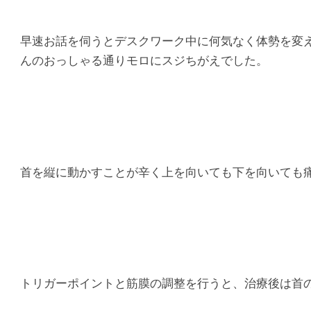
マ
シ
早速お話を伺うとデスクワーク中に何気なく体勢を変
んのおっしゃる通りモロにスジちがえでした。
タ
整
骨
院
首を縦に動かすことが辛く上を向いても下を向いても
トリガーポイントと筋膜の調整を行うと、治療後は首