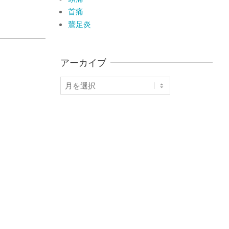
首痛
鵞足炎
アーカイブ
ア
ー
カ
イ
ブ