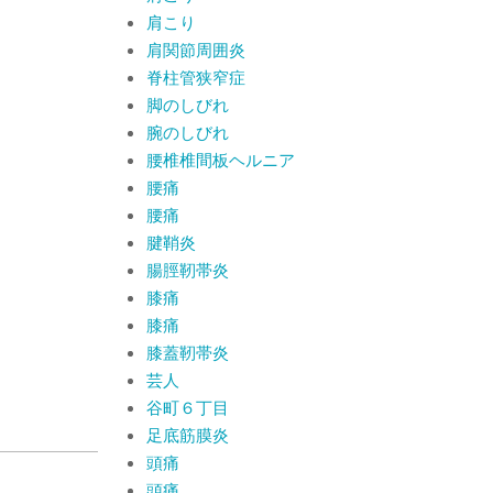
肩こり
肩関節周囲炎
脊柱管狭窄症
脚のしびれ
腕のしびれ
腰椎椎間板ヘルニア
腰痛
腰痛
腱鞘炎
腸脛靭帯炎
膝痛
膝痛
膝蓋靭帯炎
芸人
谷町６丁目
足底筋膜炎
頭痛
頭痛