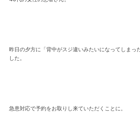
り
腰
痛
｜
昨日の夕方に「背中がスジ違いみたいになってしまっ
した。
整
体
な
ら
急患対応で予約をお取りし来ていただくことに。
ヤ