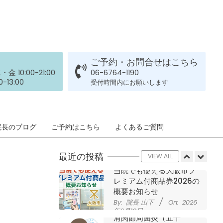
された患者さまの声
ジャンプやダッシュで膝
By:
院長 山下
On:
2026
年5月23日
のお皿の下が痛い！膝蓋
靭帯炎（ジャンパー膝）
に自分で貼れるテーピン
グのご紹介
ご予約・お問合せはこちら
ジャンプやダッシュで膝
By:
院長 山下
On:
2026
 10:00-21:00
06-6764-1190
のお皿の下が痛い！膝蓋
年5月23日
-13:00
受付時間内にお願いします
靭帯炎になってしまった
らサポーターはつけるべ
き？
By:
院長 山下
On:
2026
CSR活動報告 生國魂神
院長のブログ
ご予約はこちら
よくあるご質問
年5月22日
社の夏祭りに提灯を奉納
させていただきました
最近の投稿
By:
院長 山下
On:
2026
VIEW ALL
年7月11日
当院でも使える大阪市プ
レミアム付商品券2026の
概要お知らせ
By:
院長 山下
On:
2026
年6月19日
肩関節周囲炎（五十