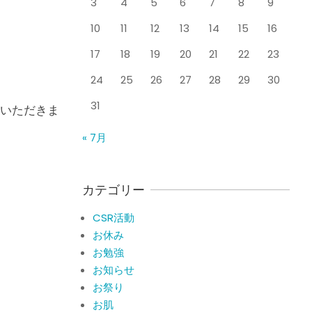
3
4
5
6
7
8
9
整形外科で水を抜きヒア
By:
院長 山下
On:
2026
年5月25日
ルロン酸注射をしても痛
10
11
12
13
14
15
16
みが取れない膝痛で来院
された患者さまの声
17
18
19
20
21
22
23
ジャンプやダッシュで膝
By:
院長 山下
On:
2026
年5月23日
のお皿の下が痛い！膝蓋
24
25
26
27
28
29
30
靭帯炎（ジャンパー膝）
31
に自分で貼れるテーピン
いただきま
グのご紹介
ジャンプやダッシュで膝
« 7月
By:
院長 山下
On:
2026
のお皿の下が痛い！膝蓋
年5月23日
靭帯炎になってしまった
らサポーターはつけるべ
き？
カテゴリー
By:
院長 山下
On:
2026
CSR活動報告 生國魂神
年5月22日
CSR活動
社の夏祭りに提灯を奉納
お休み
させていただきました
お勉強
By:
院長 山下
On:
2026
年7月11日
お知らせ
当院でも使える大阪市プ
お祭り
レミアム付商品券2026の
お肌
概要お知らせ