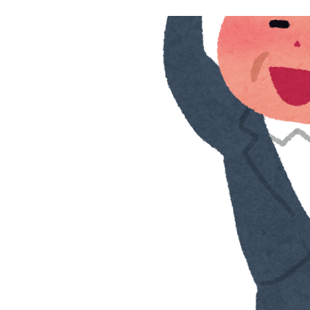
上
本
町
堺
筋
本
町
肩
こ