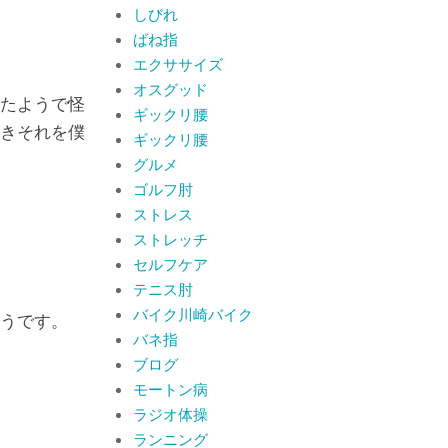
By:
院長 山下
On:
2026
しびれ
年6月19日
ばね指
肩関節周囲炎（五十
エクササイズ
肩） 夜間痛で寝られな
いときの対処法
オスグッド
たようで怪
By:
院長 山下
On:
2026
ギックリ腰
年6月4日
肩関節周囲炎（五十肩）
きそれを僕
ギックリ腰
は冷やす？温めるどっち
グルメ
が正解？間違えると痛み
ゴルフ肘
がひどくなることも！？
By:
院長 山下
On:
2026
ストレス
年6月2日
ストレッチ
セルフケア
テニス肘
バイク川崎バイク
うです。
バネ指
ブログ
モートン病
ラジオ体操
ランニング