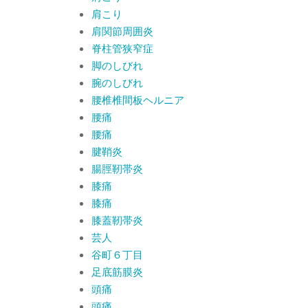
肩こり
肩関節周囲炎
脊柱管狭窄症
脚のしびれ
腕のしびれ
腰椎椎間板ヘルニア
腰痛
腰痛
腱鞘炎
腸脛靭帯炎
膝痛
膝痛
膝蓋靭帯炎
芸人
谷町６丁目
足底筋膜炎
頭痛
頭痛