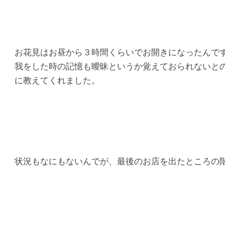
マ
シ
タ
お花見はお昼から３時間くらいでお開きになったんで
我をした時の記憶も曖昧というか覚えておられないと
整
に教えてくれました。
骨
院
状況もなにもないんでが、最後のお店を出たところの