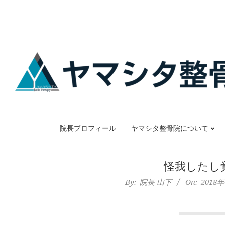
Skip
to
content
大
阪
院長プロフィール
ヤマシタ整骨院について
市
怪我したし
谷
By:
院長 山下
On:
2018
六