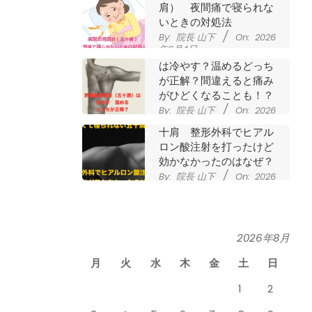
肩） 夜間痛で寝られな
いときの対処法
By:
院長 山下
On:
2026
年6月4日
肩関節周囲炎（五十肩）
は冷やす？温めるどっち
が正解？間違えると痛み
がひどくなることも！？
By:
院長 山下
On:
2026
夜に痛くて寝られない五
年6月2日
十肩 整形外科でヒアル
ロン酸注射を打ったけど
効かなかったのはなぜ？
By:
院長 山下
On:
2026
年5月27日
なかなか良くならない肩
関節周囲炎（五十肩） ど
のくらいで治るの？
By:
院長 山下
On:
2026
2026年8月
膝のお皿の下が痛くて運
年5月26日
動できない！膝蓋靭帯炎
月
火
水
木
金
土
日
（ジャンパー膝）は冷や
したほうがいい？それと
1
2
も温める？