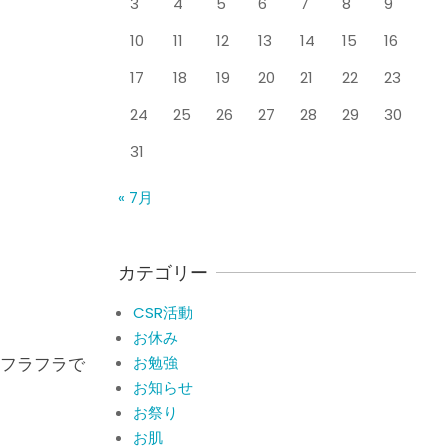
3
4
5
6
7
8
9
整形外科で水を抜きヒア
By:
院長 山下
On:
2026
年5月25日
ルロン酸注射をしても痛
10
11
12
13
14
15
16
みが取れない膝痛で来院
された患者さまの声
17
18
19
20
21
22
23
ジャンプやダッシュで膝
By:
院長 山下
On:
2026
年5月23日
のお皿の下が痛い！膝蓋
24
25
26
27
28
29
30
靭帯炎（ジャンパー膝）
31
に自分で貼れるテーピン
グのご紹介
ジャンプやダッシュで膝
« 7月
By:
院長 山下
On:
2026
のお皿の下が痛い！膝蓋
年5月23日
靭帯炎になってしまった
らサポーターはつけるべ
き？
カテゴリー
By:
院長 山下
On:
2026
CSR活動報告 生國魂神
年5月22日
CSR活動
社の夏祭りに提灯を奉納
お休み
させていただきました
フラフラで
お勉強
By:
院長 山下
On:
2026
年7月11日
お知らせ
当院でも使える大阪市プ
お祭り
レミアム付商品券2026の
お肌
概要お知らせ