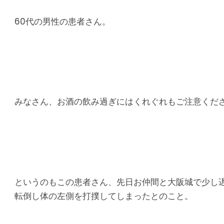
り
腰
60代の男性の患者さん。
痛
｜
整
みなさん、お酒の飲み過ぎにはくれぐれもご注意くだ
体
な
ら
というのもこの患者さん、先日お仲間と大阪城で少し
ヤ
転倒し体の左側を打撲してしまったとのこと。