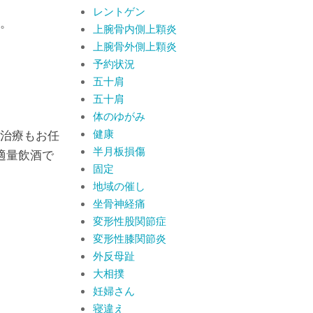
レントゲン
。
上腕骨内側上顆炎
上腕骨外側上顆炎
予約状況
五十肩
五十肩
体のゆがみ
健康
治療もお任
半月板損傷
適量飲酒で
固定
地域の催し
坐骨神経痛
変形性股関節症
変形性膝関節炎
外反母趾
大相撲
妊婦さん
寝違え