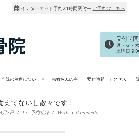
インターネット予約24時間受付中
ご予約はこちら
受付時間
月・火・水・金
土曜日 9:00
当院の治療について
患者さんの声
受付時間・アクセス
Primary
Navigation
Menu
覚えてないし散々です！
年4月7日
In:
予約状況
With:
0 Comments