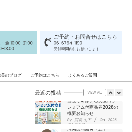
された患者さまの声
ジャンプやダッシュで膝
By:
院長 山下
On:
2026
年5月23日
のお皿の下が痛い！膝蓋
靭帯炎（ジャンパー膝）
に自分で貼れるテーピン
グのご紹介
ご予約・お問合せはこちら
ジャンプやダッシュで膝
By:
院長 山下
On:
2026
 10:00-21:00
06-6764-1190
のお皿の下が痛い！膝蓋
年5月23日
-13:00
受付時間内にお願いします
靭帯炎になってしまった
らサポーターはつけるべ
き？
By:
院長 山下
On:
2026
CSR活動報告 生國魂神
院長のブログ
ご予約はこちら
よくあるご質問
年5月22日
社の夏祭りに提灯を奉納
させていただきました
最近の投稿
By:
院長 山下
On:
2026
VIEW ALL
年7月11日
当院でも使える大阪市プ
レミアム付商品券2026の
概要お知らせ
By:
院長 山下
On:
2026
年6月19日
肩関節周囲炎（五十