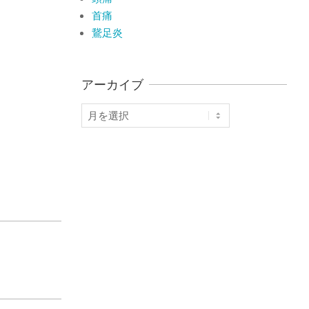
首痛
鵞足炎
アーカイブ
ア
ー
カ
イ
ブ