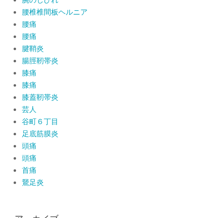
腰椎椎間板ヘルニア
腰痛
腰痛
腱鞘炎
腸脛靭帯炎
膝痛
膝痛
膝蓋靭帯炎
芸人
谷町６丁目
足底筋膜炎
頭痛
頭痛
首痛
鵞足炎