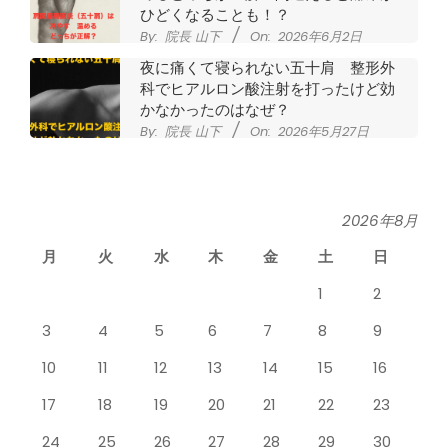
かなかったのはなぜ？
By:
院長 山下
On:
2026年5月27日
なかなか良くならない肩関節周囲炎
（五十肩） どのくらいで治るの？
By:
院長 山下
On:
2026年5月26日
膝のお皿の下が痛くて運動できない！
膝蓋靭帯炎（ジャンパー膝）は冷やし
たほうがいい？それとも温める？
2026年8月
By:
院長 山下
On:
2026年5月25日
月
火
水
木
金
土
日
整形外科で水を抜きヒアルロン酸注射
をしても痛みが取れない膝痛で来院さ
1
2
れた患者さまの声
By:
院長 山下
On:
2026年5月23日
3
4
5
6
7
8
9
ジャンプやダッシュで膝のお皿の下が
10
11
12
13
14
15
16
痛い！膝蓋靭帯炎（ジャンパー膝）に
自分で貼れるテーピングのご紹介
17
18
19
20
21
22
23
By:
院長 山下
On:
2026年5月23日
24
25
26
27
28
29
30