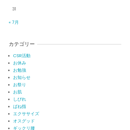
ジャンプやダッシュで膝のお皿の下が
痛い！膝蓋靭帯炎になってしまったら
31
サポーターはつけるべき？
By:
院長 山下
On:
2026年5月22日
« 7月
CSR活動報告 生國魂神社の夏祭りに
提灯を奉納させていただきました
カテゴリー
By:
院長 山下
On:
2026年7月11日
CSR活動
当院でも使える大阪市プレミアム付商
お休み
品券2026の概要お知らせ
お勉強
By:
院長 山下
On:
2026年6月19日
お知らせ
お祭り
肩関節周囲炎（五十肩） 夜間痛で寝
お肌
られないときの対処法
しびれ
By:
院長 山下
On:
2026年6月4日
ばね指
肩関節周囲炎（五十肩）は冷やす？温
エクササイズ
めるどっちが正解？間違えると痛みが
オスグッド
ひどくなることも！？
ギックリ腰