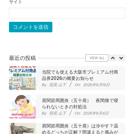
サイト
By:
院長 山下
On:
2026年5月22日
CSR活動報告 生國魂神社の夏祭りに
提灯を奉納させていただきました
By:
院長 山下
On:
2026年7月11日
当院でも使える大阪市プレミアム付商
品券2026の概要お知らせ
最近の投稿
By:
院長 山下
On:
2026年6月19日
VIEW ALL
肩関節周囲炎（五十肩） 夜間痛で寝
られないときの対処法
By:
院長 山下
On:
2026年6月4日
肩関節周囲炎（五十肩）は冷やす？温
めるどっちが正解？間違えると痛みが
ひどくなることも！？
By:
院長 山下
On:
2026年6月2日
夜に痛くて寝られない五十肩 整形外
科でヒアルロン酸注射を打ったけど効