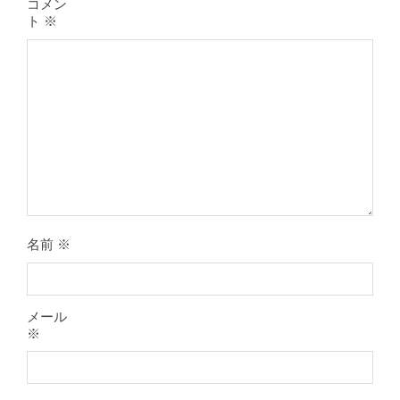
コメン
ト
※
膝のお皿の下が痛くて運動できない！
膝蓋靭帯炎（ジャンパー膝）は冷やし
たほうがいい？それとも温める？
By:
院長 山下
On:
2026年5月25日
整形外科で水を抜きヒアルロン酸注射
をしても痛みが取れない膝痛で来院さ
れた患者さまの声
By:
院長 山下
On:
2026年5月23日
名前
※
ジャンプやダッシュで膝のお皿の下が
痛い！膝蓋靭帯炎（ジャンパー膝）に
自分で貼れるテーピングのご紹介
メール
By:
院長 山下
On:
2026年5月23日
※
ジャンプやダッシュで膝のお皿の下が
痛い！膝蓋靭帯炎になってしまったら
サポーターはつけるべき？