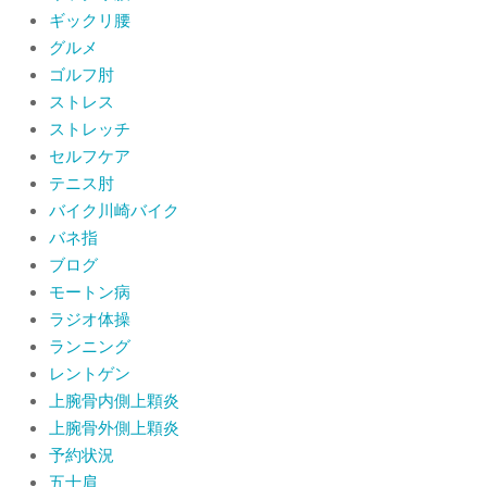
By:
院長 山下
On:
2026年6月2日
ギックリ腰
グルメ
ゴルフ肘
ストレス
ストレッチ
セルフケア
テニス肘
バイク川崎バイク
バネ指
ブログ
モートン病
ラジオ体操
ランニング
レントゲン
上腕骨内側上顆炎
上腕骨外側上顆炎
予約状況
五十肩