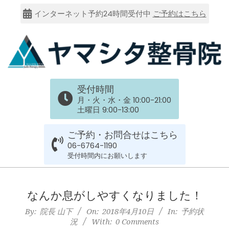
Skip
インターネット予約24時間受付中
ご予約はこちら
to
content
大
受付時間
阪
月・火・水・金 10:00-21:00
土曜日 9:00-13:00
市
ご予約・お問合せはこちら
谷
06-6764-1190
受付時間内にお願いします
六
Primary
Navigation
なんか息がしやすくなりました！
上
Menu
By:
院長 山下
On:
2018年4月10日
In:
予約状
況
With:
0 Comments