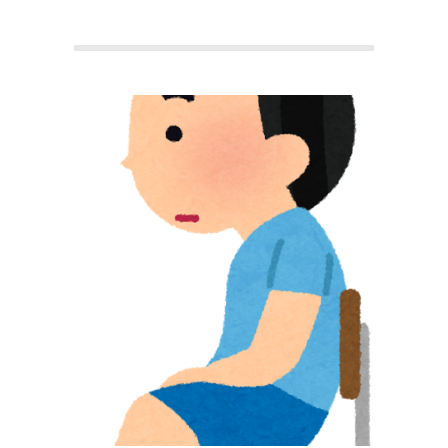
本
町
堺
筋
本
町
肩
こ
り