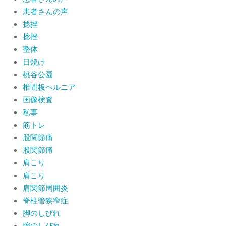
患者さんの声
捻挫
捻挫
整体
日焼け
桃谷公園
椎間板ヘルニア
画像検査
私事
筋トレ
股関節痛
股関節痛
肩こり
肩こり
肩関節周囲炎
脊柱管狭窄症
脚のしびれ
腕のしびれ