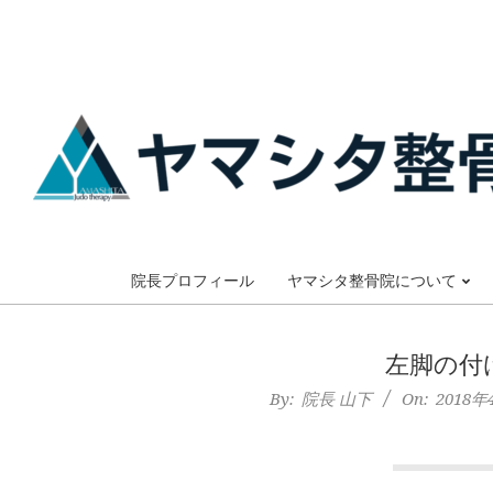
Skip
to
content
大
阪
院長プロフィール
ヤマシタ整骨院について
市
左脚の付
谷
By:
院長 山下
On:
2018年
六