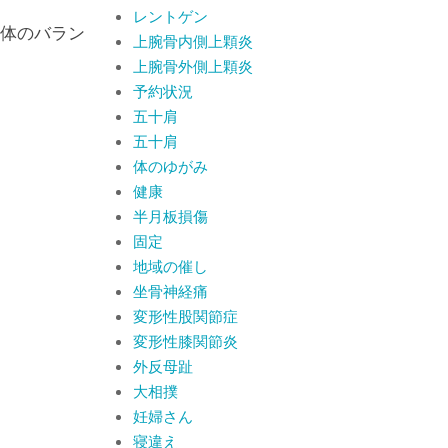
レントゲン
体のバラン
上腕骨内側上顆炎
上腕骨外側上顆炎
予約状況
五十肩
五十肩
体のゆがみ
健康
半月板損傷
固定
地域の催し
坐骨神経痛
変形性股関節症
変形性膝関節炎
外反母趾
大相撲
妊婦さん
寝違え