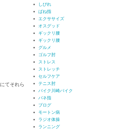
By:
院長 山下
On:
2026
しびれ
年6月19日
ばね指
肩関節周囲炎（五十
エクササイズ
肩） 夜間痛で寝られな
いときの対処法
オスグッド
By:
院長 山下
On:
2026
ギックリ腰
年6月4日
肩関節周囲炎（五十肩）
ギックリ腰
は冷やす？温めるどっち
グルメ
が正解？間違えると痛み
ゴルフ肘
がひどくなることも！？
By:
院長 山下
On:
2026
ストレス
年6月2日
ストレッチ
セルフケア
テニス肘
にてそれら
バイク川崎バイク
バネ指
ブログ
モートン病
ラジオ体操
ランニング