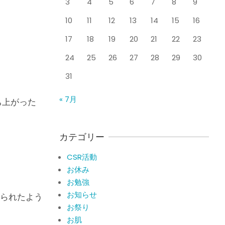
3
4
5
6
7
8
9
整形外科で水を抜きヒア
By:
院長 山下
On:
2026
年5月25日
ルロン酸注射をしても痛
10
11
12
13
14
15
16
みが取れない膝痛で来院
された患者さまの声
17
18
19
20
21
22
23
ジャンプやダッシュで膝
By:
院長 山下
On:
2026
年5月23日
のお皿の下が痛い！膝蓋
24
25
26
27
28
29
30
靭帯炎（ジャンパー膝）
31
に自分で貼れるテーピン
グのご紹介
ジャンプやダッシュで膝
« 7月
By:
院長 山下
On:
2026
ち上がった
のお皿の下が痛い！膝蓋
年5月23日
靭帯炎になってしまった
らサポーターはつけるべ
き？
カテゴリー
By:
院長 山下
On:
2026
CSR活動報告 生國魂神
年5月22日
CSR活動
社の夏祭りに提灯を奉納
お休み
させていただきました
お勉強
By:
院長 山下
On:
2026
年7月11日
お知らせ
られたよう
当院でも使える大阪市プ
お祭り
レミアム付商品券2026の
お肌
概要お知らせ