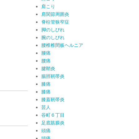
肩こり
肩関節周囲炎
脊柱管狭窄症
脚のしびれ
腕のしびれ
腰椎椎間板ヘルニア
腰痛
腰痛
腱鞘炎
腸脛靭帯炎
膝痛
膝痛
膝蓋靭帯炎
芸人
谷町６丁目
足底筋膜炎
頭痛
頭痛