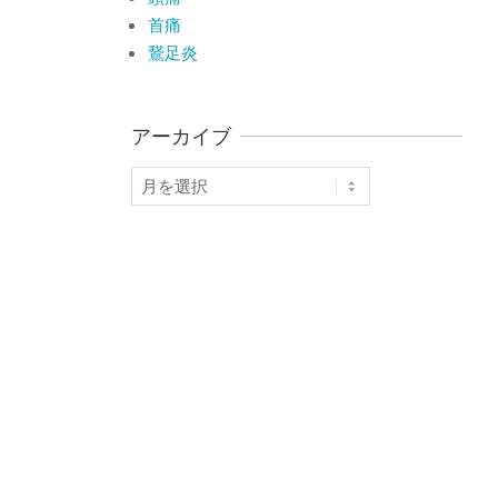
首痛
鵞足炎
アーカイブ
ア
ー
カ
イ
ブ