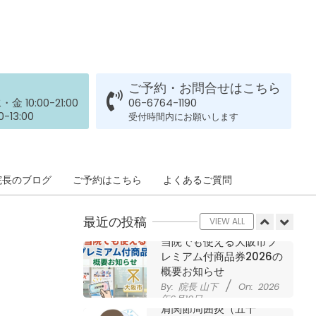
された患者さまの声
ジャンプやダッシュで膝
By:
院長 山下
On:
2026
年5月23日
のお皿の下が痛い！膝蓋
靭帯炎（ジャンパー膝）
に自分で貼れるテーピン
グのご紹介
ご予約・お問合せはこちら
ジャンプやダッシュで膝
By:
院長 山下
On:
2026
 10:00-21:00
06-6764-1190
のお皿の下が痛い！膝蓋
年5月23日
-13:00
受付時間内にお願いします
靭帯炎になってしまった
らサポーターはつけるべ
き？
By:
院長 山下
On:
2026
CSR活動報告 生國魂神
院長のブログ
ご予約はこちら
よくあるご質問
年5月22日
社の夏祭りに提灯を奉納
させていただきました
最近の投稿
By:
院長 山下
On:
2026
VIEW ALL
年7月11日
当院でも使える大阪市プ
レミアム付商品券2026の
概要お知らせ
By:
院長 山下
On:
2026
年6月19日
肩関節周囲炎（五十