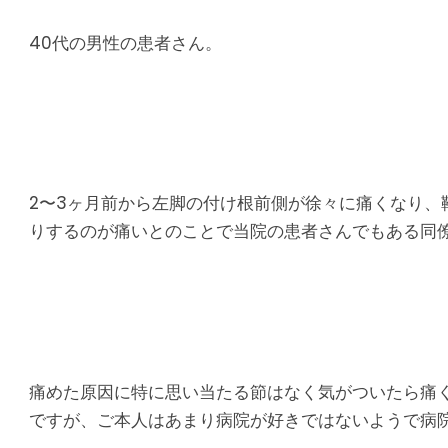
り
腰
40代の男性の患者さん。
痛
｜
整
2〜3ヶ月前から左脚の付け根前側が徐々に痛くなり
りするのが痛いとのことで当院の患者さんでもある同
体
な
ら
ヤ
痛めた原因に特に思い当たる節はなく気がついたら痛
ですが、ご本人はあまり病院が好きではないようで病