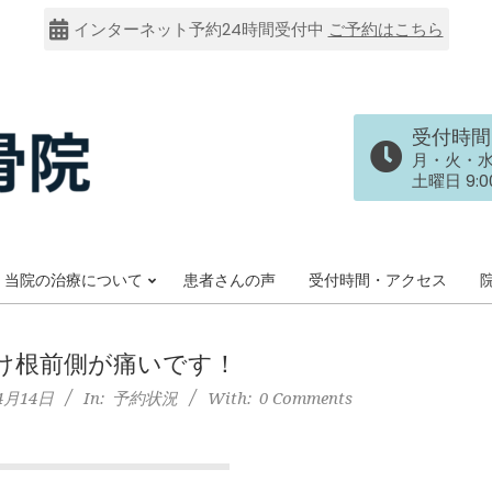
インターネット予約24時間受付中
ご予約はこちら
受付時間
月・火・水・金
土曜日 9:00
当院の治療について
患者さんの声
受付時間・アクセス
Primary
Navigation
Menu
け根前側が痛いです！
4月14日
In:
予約状況
With:
0 Comments