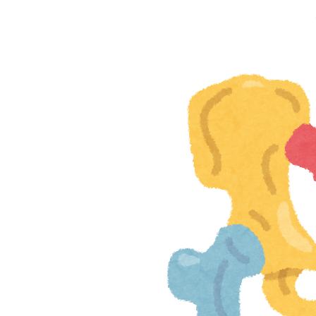
上
本
町
堺
筋
本
町
肩
こ