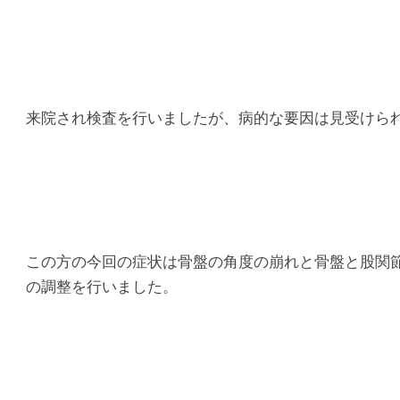
マ
シ
タ
来院され検査を行いましたが、病的な要因は見受けら
整
骨
院
この方の今回の症状は骨盤の角度の崩れと骨盤と股関
の調整を行いました。