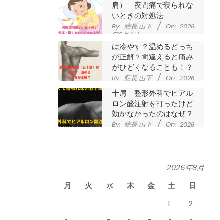
肩） 夜間痛で寝られな
いときの対処法
By:
院長 山下
On:
2026
年6月4日
肩関節周囲炎（五十肩）
は冷やす？温めるどっち
が正解？間違えると痛み
がひどくなることも！？
By:
院長 山下
On:
2026
夜に痛くて寝られない五
年6月2日
十肩 整形外科でヒアル
ロン酸注射を打ったけど
効かなかったのはなぜ？
By:
院長 山下
On:
2026
年5月27日
なかなか良くならない肩
関節周囲炎（五十肩） ど
のくらいで治るの？
By:
院長 山下
On:
2026
2026年8月
膝のお皿の下が痛くて運
年5月26日
動できない！膝蓋靭帯炎
月
火
水
木
金
土
日
（ジャンパー膝）は冷や
したほうがいい？それと
1
2
も温める？