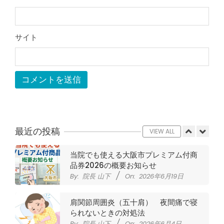
ジャンプやダッシュで膝のお皿の下が
痛い！膝蓋靭帯炎（ジャンパー膝）に
自分で貼れるテーピングのご紹介
サイト
By:
院長 山下
On:
2026年5月23日
ジャンプやダッシュで膝のお皿の下が
痛い！膝蓋靭帯炎になってしまったら
サポーターはつけるべき？
By:
院長 山下
On:
2026年5月22日
CSR活動報告 生國魂神社の夏祭りに
提灯を奉納させていただきました
By:
院長 山下
On:
2026年7月11日
最近の投稿
VIEW ALL
当院でも使える大阪市プレミアム付商
品券2026の概要お知らせ
By:
院長 山下
On:
2026年6月19日
肩関節周囲炎（五十肩） 夜間痛で寝
られないときの対処法
By:
院長 山下
On:
2026年6月4日