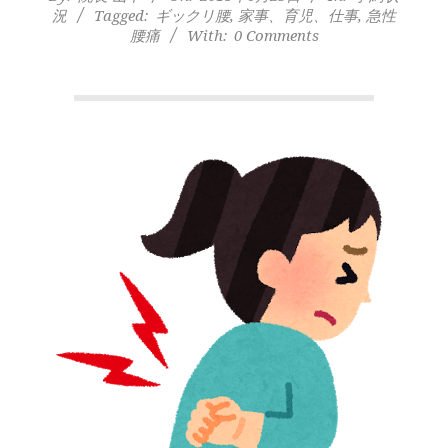
本
況
Tagged:
ギックリ腰
,
家事、育児、仕事
,
急性
町
腰痛
With:
0 Comments
堺
筋
本
町
肩
こ
り