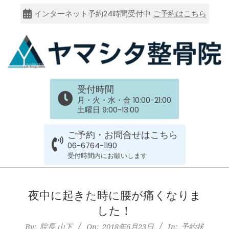
Skip
インターネット予約24時間受付中
ご予約はこちら
to
content
大
受付時間
阪
月・火・水・金 10:00-21:00
土曜日 9:00-13:00
市
ご予約・お問合せはこちら
谷
06-6764-1190
受付時間内にお願いします
六
Primary
Navigation
夜中に起きた時に腰が痛くなりま
上
Menu
した！
By:
院長 山下
On:
2018年6月23日
In:
予約状