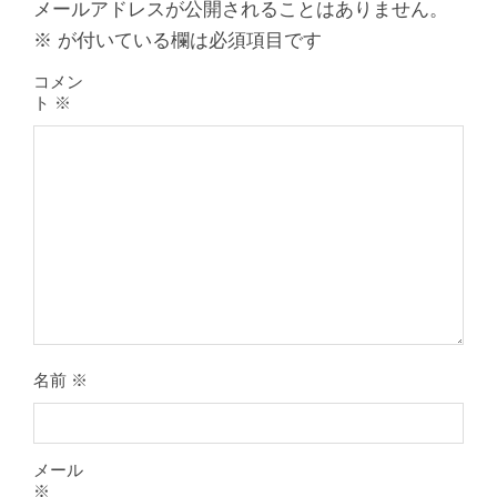
メールアドレスが公開されることはありません。
※
が付いている欄は必須項目です
コメン
ト
※
膝のお皿の下が痛くて運動できない！
膝蓋靭帯炎（ジャンパー膝）は冷やし
たほうがいい？それとも温める？
By:
院長 山下
On:
2026年5月25日
名前
※
整形外科で水を抜きヒアルロン酸注射
をしても痛みが取れない膝痛で来院さ
れた患者さまの声
メール
By:
院長 山下
On:
2026年5月23日
※