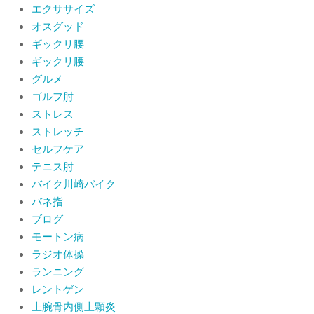
肩関節周囲炎（五十肩） 夜間痛で寝
エクササイズ
られないときの対処法
オスグッド
By:
院長 山下
On:
2026年6月4日
ギックリ腰
ギックリ腰
肩関節周囲炎（五十肩）は冷やす？温
グルメ
めるどっちが正解？間違えると痛みが
ひどくなることも！？
ゴルフ肘
By:
院長 山下
On:
2026年6月2日
ストレス
ストレッチ
セルフケア
テニス肘
バイク川崎バイク
バネ指
ブログ
モートン病
ラジオ体操
ランニング
レントゲン
上腕骨内側上顆炎