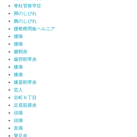
脊柱管狭窄症
脚のしびれ
腕のしびれ
腰椎椎間板ヘルニア
腰痛
腰痛
腱鞘炎
腸脛靭帯炎
膝痛
膝痛
膝蓋靭帯炎
芸人
谷町６丁目
足底筋膜炎
頭痛
頭痛
首痛
鵞足炎