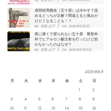
肩関節周囲炎（五十肩）は冷やす？温
めるどっちが正解？間違えると痛みが
ひどくなることも！？
By:
院長 山下
On:
2026年6月2日
夜に痛くて寝られない五十肩 整形外
科でヒアルロン酸注射を打ったけど効
かなかったのはなぜ？
By:
院長 山下
On:
2026年5月27日
なかなか良くならない肩関節周囲炎
（五十肩） どのくらいで治るの？
By:
院長 山下
On:
2026年5月26日
2026年8月
月
火
水
木
金
土
日
膝のお皿の下が痛くて運動できない！
膝蓋靭帯炎（ジャンパー膝）は冷やし
1
2
たほうがいい？それとも温める？
By:
院長 山下
On:
2026年5月25日
3
4
5
6
7
8
9
整形外科で水を抜きヒアルロン酸注射
10
11
12
13
14
15
16
をしても痛みが取れない膝痛で来院さ