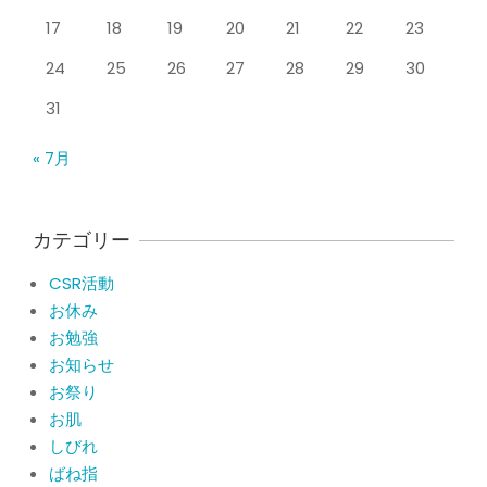
れた患者さまの声
17
18
19
20
21
22
23
By:
院長 山下
On:
2026年5月23日
24
25
26
27
28
29
30
ジャンプやダッシュで膝のお皿の下が
痛い！膝蓋靭帯炎（ジャンパー膝）に
31
自分で貼れるテーピングのご紹介
By:
院長 山下
On:
2026年5月23日
« 7月
ジャンプやダッシュで膝のお皿の下が
痛い！膝蓋靭帯炎になってしまったら
サポーターはつけるべき？
カテゴリー
By:
院長 山下
On:
2026年5月22日
CSR活動
CSR活動報告 生國魂神社の夏祭りに
お休み
提灯を奉納させていただきました
お勉強
By:
院長 山下
On:
2026年7月11日
お知らせ
お祭り
当院でも使える大阪市プレミアム付商
品券2026の概要お知らせ
お肌
By:
院長 山下
On:
2026年6月19日
しびれ
ばね指