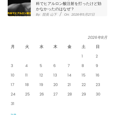
科でヒアルロン酸注射を打ったけど効
かなかったのはなぜ？
By:
院長 山下
On:
2026年5月27日
なかなか良くならない肩関節周囲炎
（五十肩） どのくらいで治るの？
By:
院長 山下
On:
2026年5月26日
2026年8月
月
火
水
木
金
土
日
膝のお皿の下が痛くて運動できない！
膝蓋靭帯炎（ジャンパー膝）は冷やし
1
2
たほうがいい？それとも温める？
By:
院長 山下
On:
2026年5月25日
3
4
5
6
7
8
9
整形外科で水を抜きヒアルロン酸注射
10
11
12
13
14
15
16
をしても痛みが取れない膝痛で来院さ
れた患者さまの声
17
18
19
20
21
22
23
By:
院長 山下
On:
2026年5月23日
24
25
26
27
28
29
30
ジャンプやダッシュで膝のお皿の下が
痛い！膝蓋靭帯炎（ジャンパー膝）に
31
自分で貼れるテーピングのご紹介
By:
院長 山下
On:
2026年5月23日