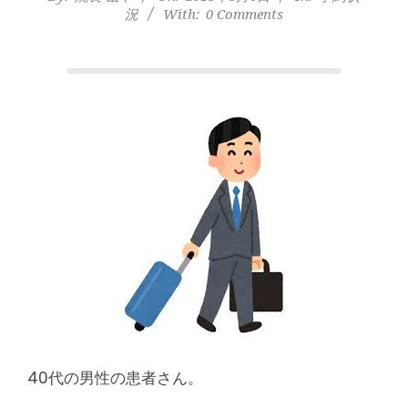
本
況
With:
0 Comments
町
堺
筋
本
町
肩
こ
り
40代の男性の患者さん。