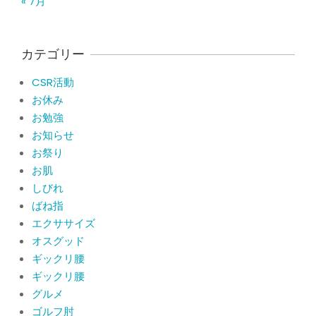
« 7月
ジャンプやダッシュで膝のお皿の下が
痛い！膝蓋靭帯炎になってしまったら
サポーターはつけるべき？
カテゴリー
By:
院長 山下
On:
2026年5月22日
CSR活動
CSR活動報告 生國魂神社の夏祭りに
お休み
提灯を奉納させていただきました
お勉強
By:
院長 山下
On:
2026年7月11日
お知らせ
お祭り
当院でも使える大阪市プレミアム付商
品券2026の概要お知らせ
お肌
By:
院長 山下
On:
2026年6月19日
しびれ
ばね指
肩関節周囲炎（五十肩） 夜間痛で寝
エクササイズ
られないときの対処法
オスグッド
By:
院長 山下
On:
2026年6月4日
ギックリ腰
ギックリ腰
肩関節周囲炎（五十肩）は冷やす？温
グルメ
めるどっちが正解？間違えると痛みが
ひどくなることも！？
ゴルフ肘