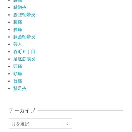
腱鞘炎
腸脛靭帯炎
膝痛
膝痛
膝蓋靭帯炎
芸人
谷町６丁目
足底筋膜炎
頭痛
頭痛
首痛
鵞足炎
アーカイブ
ア
ー