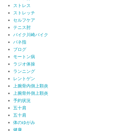
By:
院長 山下
On:
2026年6月2日
ストレス
ストレッチ
セルフケア
テニス肘
バイク川崎バイク
バネ指
ブログ
モートン病
ラジオ体操
ランニング
レントゲン
上腕骨内側上顆炎
上腕骨外側上顆炎
予約状況
五十肩
五十肩
体のゆがみ
健康