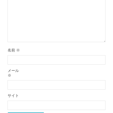
膝のお皿の下が痛くて運動できない！
膝蓋靭帯炎（ジャンパー膝）は冷やし
たほうがいい？それとも温める？
By:
院長 山下
On:
2026年5月25日
名前
※
整形外科で水を抜きヒアルロン酸注射
をしても痛みが取れない膝痛で来院さ
れた患者さまの声
メール
By:
院長 山下
On:
2026年5月23日
※
ジャンプやダッシュで膝のお皿の下が
痛い！膝蓋靭帯炎（ジャンパー膝）に
自分で貼れるテーピングのご紹介
サイト
By:
院長 山下
On:
2026年5月23日
ジャンプやダッシュで膝のお皿の下が
痛い！膝蓋靭帯炎になってしまったら