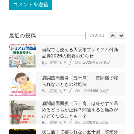
サポーターはつけるべき？
By:
院長 山下
On:
2026年5月22日
CSR活動報告 生國魂神社の夏祭りに
提灯を奉納させていただきました
By:
院長 山下
On:
2026年7月11日
最近の投稿
VIEW ALL
当院でも使える大阪市プレミアム付商
品券2026の概要お知らせ
By:
院長 山下
On:
2026年6月19日
肩関節周囲炎（五十肩） 夜間痛で寝
られないときの対処法
By:
院長 山下
On:
2026年6月4日
肩関節周囲炎（五十肩）は冷やす？温
めるどっちが正解？間違えると痛みが
ひどくなることも！？
By:
院長 山下
On:
2026年6月2日
夜に痛くて寝られない五十肩 整形外