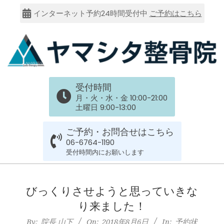
Skip
インターネット予約24時間受付中
ご予約はこちら
to
content
大
受付時間
阪
月・火・水・金 10:00-21:00
土曜日 9:00-13:00
市
ご予約・お問合せはこちら
谷
06-6764-1190
受付時間内にお願いします
六
Primary
Navigation
びっくりさせようと思っていきな
上
Menu
り来ました！
By:
院長 山下
On:
2018年8月6日
In:
予約状