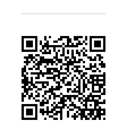
本
町
堺
筋
本
町
肩
こ
り