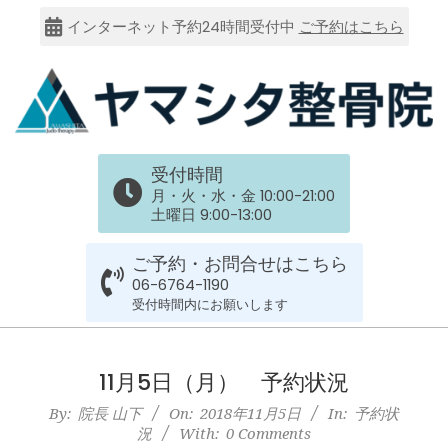
Skip
インターネット予約24時間受付中
ご予約はこちら
to
content
大
受付時間
阪
月・火・水・金 10:00-21:00
土曜日 9:00-13:00
市
ご予約・お問合せはこちら
谷
06-6764-1190
受付時間内にお願いします
六
Primary
Navigation
11月5日（月） 予約状況
上
Menu
By:
院長 山下
On:
2018年11月5日
In:
予約状
況
With:
0 Comments