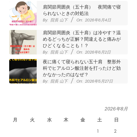
肩関節周囲炎（五十肩） 夜間痛で寝
られないときの対処法
By:
院長 山下
On:
2026年6月4日
肩関節周囲炎（五十肩）は冷やす？温
めるどっちが正解？間違えると痛みが
ひどくなることも！？
By:
院長 山下
On:
2026年6月2日
夜に痛くて寝られない五十肩 整形外
科でヒアルロン酸注射を打ったけど効
かなかったのはなぜ？
By:
院長 山下
On:
2026年5月27日
なかなか良くならない肩関節周囲炎
（五十肩） どのくらいで治るの？
By:
院長 山下
On:
2026年5月26日
2026年8月
月
火
水
木
金
土
日
膝のお皿の下が痛くて運動できない！
膝蓋靭帯炎（ジャンパー膝）は冷やし
1
2
たほうがいい？それとも温める？