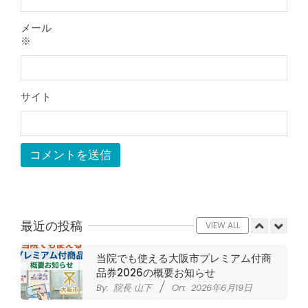
をしても痛みが取れない膝痛で来院さ
れた患者さまの声
メール
By:
院長 山下
On:
2026年5月23日
※
ジャンプやダッシュで膝のお皿の下が
痛い！膝蓋靭帯炎（ジャンパー膝）に
自分で貼れるテーピングのご紹介
サイト
By:
院長 山下
On:
2026年5月23日
ジャンプやダッシュで膝のお皿の下が
痛い！膝蓋靭帯炎になってしまったら
サポーターはつけるべき？
By:
院長 山下
On:
2026年5月22日
CSR活動報告 生國魂神社の夏祭りに
提灯を奉納させていただきました
By:
院長 山下
On:
2026年7月11日
最近の投稿
VIEW ALL
当院でも使える大阪市プレミアム付商
品券2026の概要お知らせ
By:
院長 山下
On:
2026年6月19日