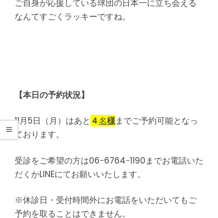
シ
ご自身が応援している球団の日本一に立ち会える
なんてすごくラッキーですね。
タ
整
骨
院
【本日の予約状況】
11月5日（月）はあと
４
名
様
までご予約可能となっ
ております。
受診をご希望の方は06−6764−1190までお電話いた
だくかLINEにてお願いいたします。
※休診日・受付時間外にお電話をいただいてもご
予約を取ることはできません。