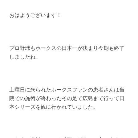
腰
痛
おはようございます！
｜
整
プロ野球もホークスの日本一が決まり今期も終了
しましたね。
体
な
ら
土曜日に来られたホークスファンの患者さんは当
院での施術が終わったその足で広島まで行って日
ヤ
本シリーズを観に行かれていました。
マ