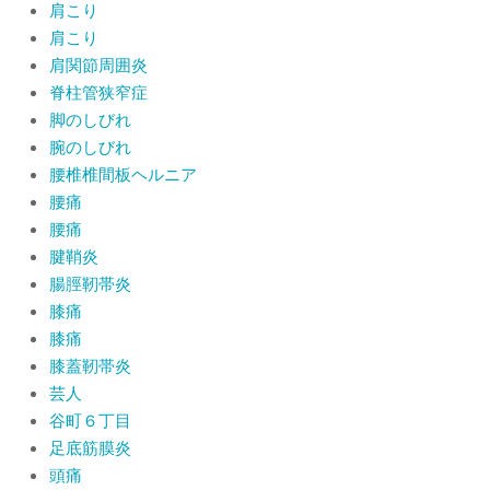
肩こり
肩こり
肩関節周囲炎
脊柱管狭窄症
脚のしびれ
腕のしびれ
腰椎椎間板ヘルニア
腰痛
腰痛
腱鞘炎
腸脛靭帯炎
膝痛
膝痛
膝蓋靭帯炎
芸人
谷町６丁目
足底筋膜炎
頭痛