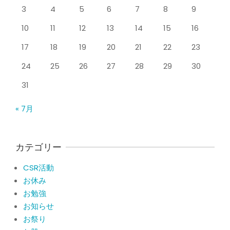
By:
院長 山下
On:
2026年5月25日
3
4
5
6
7
8
9
整形外科で水を抜きヒアルロン酸注射
10
11
12
13
14
15
16
をしても痛みが取れない膝痛で来院さ
れた患者さまの声
17
18
19
20
21
22
23
By:
院長 山下
On:
2026年5月23日
24
25
26
27
28
29
30
ジャンプやダッシュで膝のお皿の下が
痛い！膝蓋靭帯炎（ジャンパー膝）に
31
自分で貼れるテーピングのご紹介
By:
院長 山下
On:
2026年5月23日
« 7月
ジャンプやダッシュで膝のお皿の下が
痛い！膝蓋靭帯炎になってしまったら
サポーターはつけるべき？
カテゴリー
By:
院長 山下
On:
2026年5月22日
CSR活動
CSR活動報告 生國魂神社の夏祭りに
お休み
提灯を奉納させていただきました
お勉強
By:
院長 山下
On:
2026年7月11日
お知らせ
お祭り
当院でも使える大阪市プレミアム付商