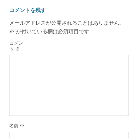
コメントを残す
メールアドレスが公開されることはありません。
※
が付いている欄は必須項目です
コメン
ト
※
膝のお皿の下が痛くて運動できない！
膝蓋靭帯炎（ジャンパー膝）は冷やし
たほうがいい？それとも温める？
By:
院長 山下
On:
2026年5月25日
名前
※
整形外科で水を抜きヒアルロン酸注射