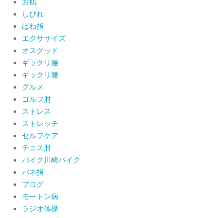
品券2026の概要お知らせ
お肌
By:
院長 山下
On:
2026年6月19日
しびれ
ばね指
肩関節周囲炎（五十肩） 夜間痛で寝
エクササイズ
られないときの対処法
オスグッド
By:
院長 山下
On:
2026年6月4日
ギックリ腰
ギックリ腰
肩関節周囲炎（五十肩）は冷やす？温
グルメ
めるどっちが正解？間違えると痛みが
ひどくなることも！？
ゴルフ肘
By:
院長 山下
On:
2026年6月2日
ストレス
ストレッチ
セルフケア
テニス肘
バイク川崎バイク
バネ指
ブログ
モートン病
ラジオ体操