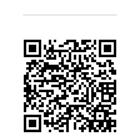
本
町
堺
筋
本
町
肩
こ
り