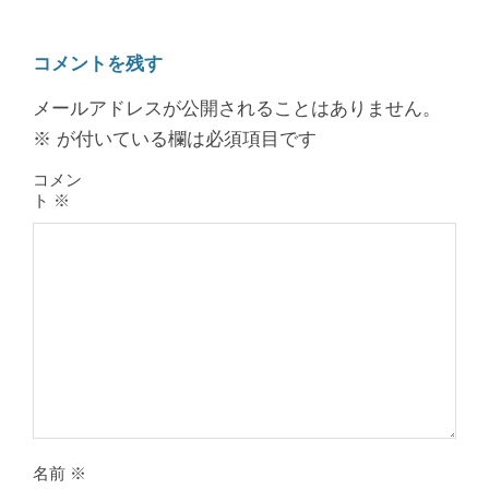
コメントを残す
メールアドレスが公開されることはありません。
※
が付いている欄は必須項目です
コメン
ト
※
膝のお皿の下が痛くて運動できない！
膝蓋靭帯炎（ジャンパー膝）は冷やし
たほうがいい？それとも温める？
By:
院長 山下
On:
2026年5月25日
名前
※