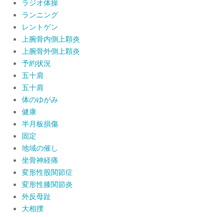
ラジオ体操
ランニング
レントゲン
上腕骨内側上顆炎
上腕骨外側上顆炎
予約状況
五十肩
五十肩
体のゆがみ
健康
半月板損傷
固定
地域の催し
坐骨神経痛
変形性股関節症
変形性膝関節炎
外反母趾
大相撲