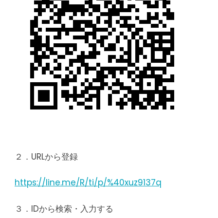
２．URLから登録
https://line.me/R/ti/p/%40xuz9137q
３．IDから検索・入力する