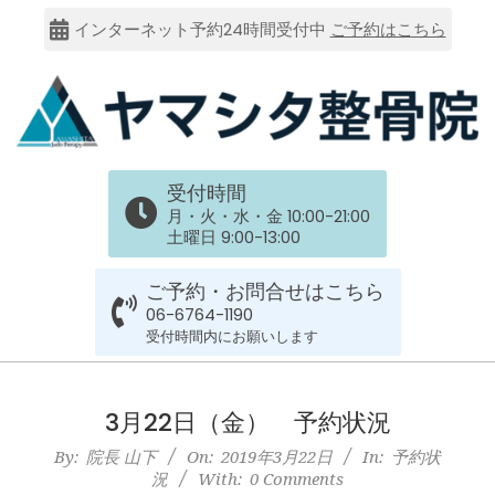
Skip
インターネット予約24時間受付中
ご予約はこちら
to
content
大
受付時間
阪
月・火・水・金 10:00-21:00
土曜日 9:00-13:00
市
ご予約・お問合せはこちら
谷
06-6764-1190
受付時間内にお願いします
六
Primary
Navigation
3月22日（金） 予約状況
上
Menu
By:
院長 山下
On:
2019年3月22日
In:
予約状
況
With:
0 Comments