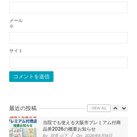
整形外科で水を抜きヒアルロン酸注射
をしても痛みが取れない膝痛で来院さ
れた患者さまの声
メール
By:
院長 山下
On:
2026年5月23日
※
ジャンプやダッシュで膝のお皿の下が
痛い！膝蓋靭帯炎（ジャンパー膝）に
自分で貼れるテーピングのご紹介
サイト
By:
院長 山下
On:
2026年5月23日
ジャンプやダッシュで膝のお皿の下が
痛い！膝蓋靭帯炎になってしまったら
サポーターはつけるべき？
By:
院長 山下
On:
2026年5月22日
CSR活動報告 生國魂神社の夏祭りに
提灯を奉納させていただきました
By:
院長 山下
On:
2026年7月11日
最近の投稿
VIEW ALL
当院でも使える大阪市プレミアム付商
品券2026の概要お知らせ
By:
院長 山下
On:
2026年6月19日