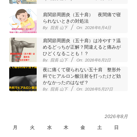
肩関節周囲炎（五十肩） 夜間痛で寝
られないときの対処法
By:
院長 山下
On:
2026年6月4日
肩関節周囲炎（五十肩）は冷やす？温
めるどっちが正解？間違えると痛みが
ひどくなることも！？
By:
院長 山下
On:
2026年6月2日
夜に痛くて寝られない五十肩 整形外
科でヒアルロン酸注射を打ったけど効
かなかったのはなぜ？
By:
院長 山下
On:
2026年5月27日
なかなか良くならない肩関節周囲炎
（五十肩） どのくらいで治るの？
By:
院長 山下
On:
2026年5月26日
2026年8月
月
火
水
木
金
土
日
膝のお皿の下が痛くて運動できない！
膝蓋靭帯炎（ジャンパー膝）は冷やし