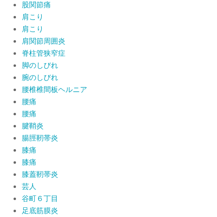
股関節痛
肩こり
肩こり
肩関節周囲炎
脊柱管狭窄症
脚のしびれ
腕のしびれ
腰椎椎間板ヘルニア
腰痛
腰痛
腱鞘炎
腸脛靭帯炎
膝痛
膝痛
膝蓋靭帯炎
芸人
谷町６丁目
足底筋膜炎