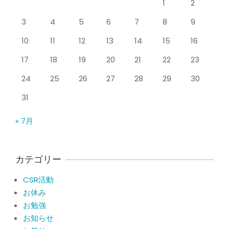
1
2
たほうがいい？それとも温める？
By:
院長 山下
On:
2026年5月25日
3
4
5
6
7
8
9
整形外科で水を抜きヒアルロン酸注射
10
11
12
13
14
15
16
をしても痛みが取れない膝痛で来院さ
れた患者さまの声
17
18
19
20
21
22
23
By:
院長 山下
On:
2026年5月23日
24
25
26
27
28
29
30
ジャンプやダッシュで膝のお皿の下が
痛い！膝蓋靭帯炎（ジャンパー膝）に
31
自分で貼れるテーピングのご紹介
By:
院長 山下
On:
2026年5月23日
« 7月
ジャンプやダッシュで膝のお皿の下が
痛い！膝蓋靭帯炎になってしまったら
サポーターはつけるべき？
カテゴリー
By:
院長 山下
On:
2026年5月22日
CSR活動
CSR活動報告 生國魂神社の夏祭りに
お休み
提灯を奉納させていただきました
お勉強
By:
院長 山下
On:
2026年7月11日
お知らせ