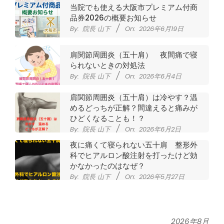
当院でも使える大阪市プレミアム付商
品券2026の概要お知らせ
By:
院長 山下
On:
2026年6月19日
肩関節周囲炎（五十肩） 夜間痛で寝
られないときの対処法
By:
院長 山下
On:
2026年6月4日
肩関節周囲炎（五十肩）は冷やす？温
めるどっちが正解？間違えると痛みが
ひどくなることも！？
By:
院長 山下
On:
2026年6月2日
夜に痛くて寝られない五十肩 整形外
科でヒアルロン酸注射を打ったけど効
かなかったのはなぜ？
By:
院長 山下
On:
2026年5月27日
なかなか良くならない肩関節周囲炎
（五十肩） どのくらいで治るの？
By:
院長 山下
On:
2026年5月26日
2026年8月