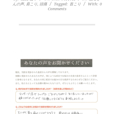
本
んの声
,
肩こり
,
頭痛
Tagged:
首こり
With:
0
Comments
町
堺
筋
本
町
肩
こ
り