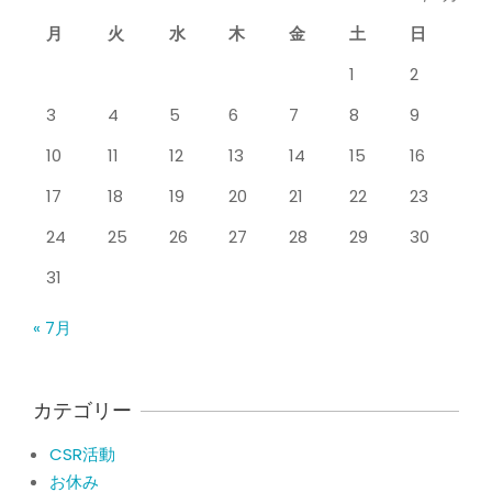
月
火
水
木
金
土
日
膝のお皿の下が痛くて運動できない！
膝蓋靭帯炎（ジャンパー膝）は冷やし
1
2
たほうがいい？それとも温める？
By:
院長 山下
On:
2026年5月25日
3
4
5
6
7
8
9
整形外科で水を抜きヒアルロン酸注射
10
11
12
13
14
15
16
をしても痛みが取れない膝痛で来院さ
れた患者さまの声
17
18
19
20
21
22
23
By:
院長 山下
On:
2026年5月23日
24
25
26
27
28
29
30
ジャンプやダッシュで膝のお皿の下が
痛い！膝蓋靭帯炎（ジャンパー膝）に
31
自分で貼れるテーピングのご紹介
By:
院長 山下
On:
2026年5月23日
« 7月
ジャンプやダッシュで膝のお皿の下が
痛い！膝蓋靭帯炎になってしまったら
サポーターはつけるべき？
カテゴリー
By:
院長 山下
On:
2026年5月22日
CSR活動
CSR活動報告 生國魂神社の夏祭りに
お休み
提灯を奉納させていただきました