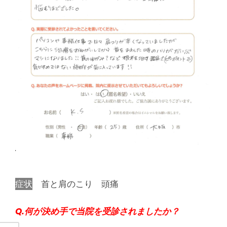
腰
痛
｜
整
体
な
ら
ヤ
症状
首と肩のこり 頭痛
マ
Q.何が決め手で当院を受診されましたか？