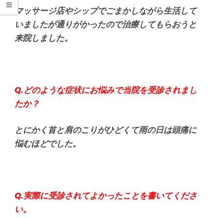
シ
マッサージ店やシップでごまかしながら生活して
タ
いましたが通りがかったので治療してもらおうと
来院しました。
整
骨
Q.どのような症状にお悩みで当院を受診されまし
院
たか？
とにかく首と肩のこりがひどくて雨の日は頭痛に
悩むほどでした。
Q.実際に受診されてよかったことを書いてくださ
い。