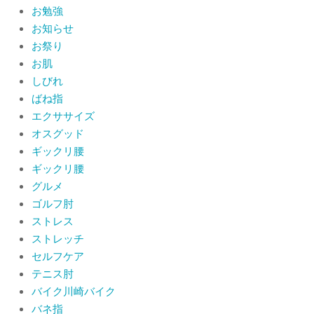
お勉強
By:
院長 山下
On:
2026年7月11日
お知らせ
お祭り
当院でも使える大阪市プレミアム付商
品券2026の概要お知らせ
お肌
By:
院長 山下
On:
2026年6月19日
しびれ
ばね指
肩関節周囲炎（五十肩） 夜間痛で寝
エクササイズ
られないときの対処法
オスグッド
By:
院長 山下
On:
2026年6月4日
ギックリ腰
ギックリ腰
肩関節周囲炎（五十肩）は冷やす？温
グルメ
めるどっちが正解？間違えると痛みが
ひどくなることも！？
ゴルフ肘
By:
院長 山下
On:
2026年6月2日
ストレス
ストレッチ
セルフケア
テニス肘
バイク川崎バイク
バネ指