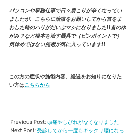
パソコンや事務仕事で日々肩こりが辛くなってい
ましたが、こちらに治療をお願いしてから首をま
わした時のハリがだいぶマシになりました!!首のゆ
がみ？など根本を治す器具で（ピンポイントで）
気休めではない施術が気に入っています!!
この方の症状や施術内容、経過をお知りになりた
い方は
こちらから
2023-
02-
Previous Post:
頭痛やしびれがなくなりました
08
Next Post:
受診してから一度もギックリ腰になっ