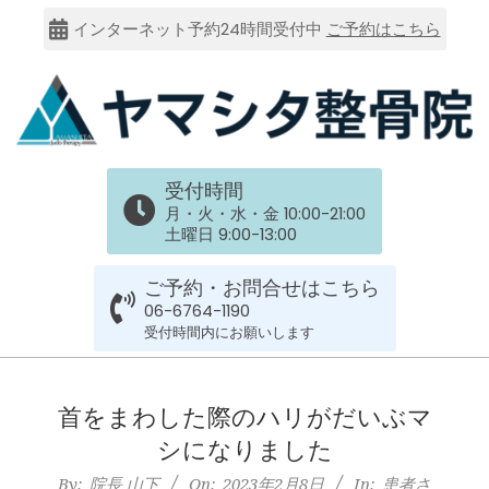
Skip
インターネット予約24時間受付中
ご予約はこちら
to
content
大
受付時間
阪
月・火・水・金 10:00-21:00
土曜日 9:00-13:00
市
ご予約・お問合せはこちら
谷
06-6764-1190
受付時間内にお願いします
六
Primary
Navigation
首をまわした際のハリがだいぶマ
上
Menu
シになりました
By:
院長 山下
On:
2023年2月8日
In:
患者さ