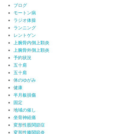
ブログ
モートン病
ラジオ体操
ランニング
レントゲン
上腕骨内側上顆炎
上腕骨外側上顆炎
予約状況
五十肩
五十肩
体のゆがみ
健康
半月板損傷
固定
地域の催し
坐骨神経痛
変形性股関節症
変形性膝関節炎