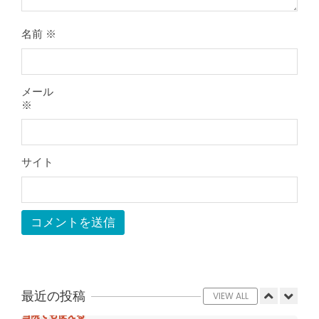
たほうがいい？それとも温める？
By:
院長 山下
On:
2026年5月25日
名前
※
整形外科で水を抜きヒアルロン酸注射
をしても痛みが取れない膝痛で来院さ
れた患者さまの声
メール
By:
院長 山下
On:
2026年5月23日
※
ジャンプやダッシュで膝のお皿の下が
痛い！膝蓋靭帯炎（ジャンパー膝）に
自分で貼れるテーピングのご紹介
サイト
By:
院長 山下
On:
2026年5月23日
ジャンプやダッシュで膝のお皿の下が
痛い！膝蓋靭帯炎になってしまったら
サポーターはつけるべき？
By:
院長 山下
On:
2026年5月22日
CSR活動報告 生國魂神社の夏祭りに
提灯を奉納させていただきました
By:
院長 山下
On:
2026年7月11日
最近の投稿
VIEW ALL