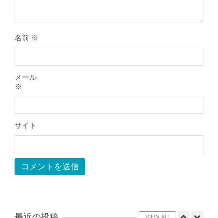
膝のお皿の下が痛くて運動できない！
膝蓋靭帯炎（ジャンパー膝）は冷やし
たほうがいい？それとも温める？
By:
院長 山下
On:
2026年5月25日
名前
※
整形外科で水を抜きヒアルロン酸注射
をしても痛みが取れない膝痛で来院さ
れた患者さまの声
メール
By:
院長 山下
On:
2026年5月23日
※
ジャンプやダッシュで膝のお皿の下が
痛い！膝蓋靭帯炎（ジャンパー膝）に
自分で貼れるテーピングのご紹介
サイト
By:
院長 山下
On:
2026年5月23日
ジャンプやダッシュで膝のお皿の下が
痛い！膝蓋靭帯炎になってしまったら
サポーターはつけるべき？
By:
院長 山下
On:
2026年5月22日
CSR活動報告 生國魂神社の夏祭りに
提灯を奉納させていただきました
By:
院長 山下
On:
2026年7月11日
最近の投稿
VIEW ALL