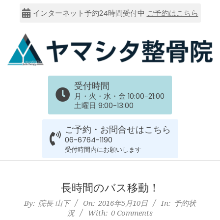
Skip
インターネット予約24時間受付中
ご予約はこちら
to
content
大
受付時間
阪
月・火・水・金 10:00-21:00
土曜日 9:00-13:00
市
ご予約・お問合せはこちら
谷
06-6764-1190
受付時間内にお願いします
六
Primary
Navigation
長時間のバス移動！
上
Menu
By:
院長 山下
On:
2016年5月10日
In:
予約状
況
With:
0 Comments