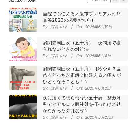
当院でも使える大阪市プレミアム付商
品券2026の概要お知らせ
By:
院長 山下
On:
2026年6月19日
肩関節周囲炎（五十肩） 夜間痛で寝
られないときの対処法
By:
院長 山下
On:
2026年6月4日
肩関節周囲炎（五十肩）は冷やす？温
めるどっちが正解？間違えると痛みが
ひどくなることも！？
By:
院長 山下
On:
2026年6月2日
夜に痛くて寝られない五十肩 整形外
科でヒアルロン酸注射を打ったけど効
かなかったのはなぜ？
By:
院長 山下
On:
2026年5月27日
なかなか良くならない肩関節周囲炎
（五十肩） どのくらいで治るの？