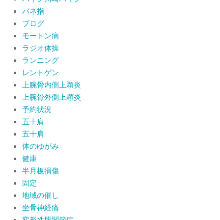
バネ指
ブログ
モートン病
ラジオ体操
ランニング
レントゲン
上腕骨内側上顆炎
上腕骨外側上顆炎
予約状況
五十肩
五十肩
体のゆがみ
健康
半月板損傷
固定
地域の催し
坐骨神経痛
変形性股関節症