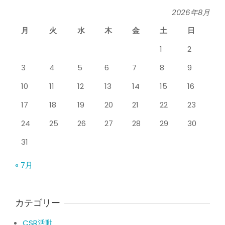
By:
院長 山下
On:
2026年5月26日
2026年8月
月
火
水
木
金
土
日
膝のお皿の下が痛くて運動できない！
膝蓋靭帯炎（ジャンパー膝）は冷やし
1
2
たほうがいい？それとも温める？
By:
院長 山下
On:
2026年5月25日
3
4
5
6
7
8
9
整形外科で水を抜きヒアルロン酸注射
10
11
12
13
14
15
16
をしても痛みが取れない膝痛で来院さ
れた患者さまの声
17
18
19
20
21
22
23
By:
院長 山下
On:
2026年5月23日
24
25
26
27
28
29
30
ジャンプやダッシュで膝のお皿の下が
痛い！膝蓋靭帯炎（ジャンパー膝）に
31
自分で貼れるテーピングのご紹介
By:
院長 山下
On:
2026年5月23日
« 7月
ジャンプやダッシュで膝のお皿の下が
痛い！膝蓋靭帯炎になってしまったら
サポーターはつけるべき？
カテゴリー
By:
院長 山下
On:
2026年5月22日
CSR活動