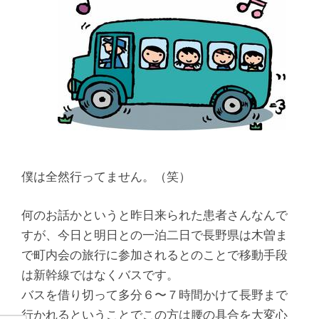
腰
痛
｜
整
体
な
僕は全然行ってません。（笑）
ら
何のお話かというと昨日来られた患者さんなんで
すが、今日と明日との一泊二日で長野県は木曽ま
ヤ
で町内会の旅行に参加されるとのことで移動手段
は新幹線ではなくバスです。
マ
バスを借り切って多分６〜７時間かけて長野まで
行かれるということでこの方は腰の具合を大変心