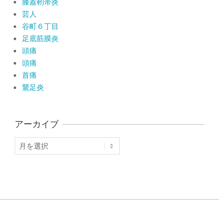
膝蓋靭帯炎
芸人
谷町６丁目
足底筋膜炎
頭痛
頭痛
首痛
鵞足炎
アーカイブ
ア
ー
カ
イ
ブ