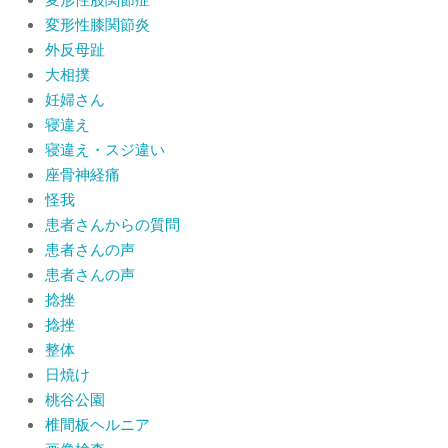
変形性膝関節炎
外反母趾
大相撲
妊婦さん
寝違え
寝違え・スジ違い
座骨神経痛
怪我
患者さんからの質問
患者さんの声
患者さんの声
捻挫
捻挫
整体
日焼け
桃谷公園
椎間板ヘルニア