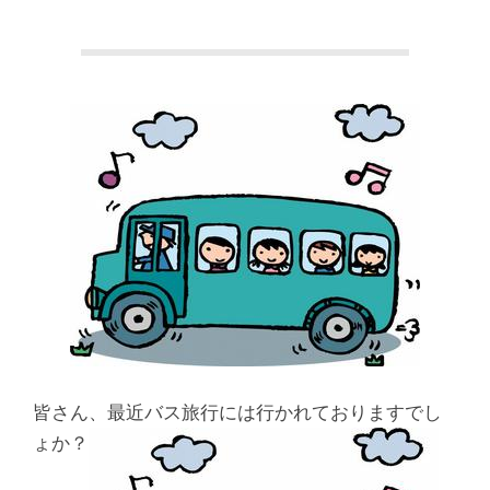
本
町
堺
筋
本
町
肩
こ
皆さん、最近バス旅行には行かれておりますでし
り
ょか？