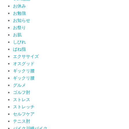
CSR活動報告 生國魂神社の夏祭りに
お休み
提灯を奉納させていただきました
お勉強
By:
院長 山下
On:
2026年7月11日
お知らせ
お祭り
当院でも使える大阪市プレミアム付商
品券2026の概要お知らせ
お肌
By:
院長 山下
On:
2026年6月19日
しびれ
ばね指
肩関節周囲炎（五十肩） 夜間痛で寝
エクササイズ
られないときの対処法
オスグッド
By:
院長 山下
On:
2026年6月4日
ギックリ腰
ギックリ腰
肩関節周囲炎（五十肩）は冷やす？温
グルメ
めるどっちが正解？間違えると痛みが
ひどくなることも！？
ゴルフ肘
By:
院長 山下
On:
2026年6月2日
ストレス
ストレッチ
セルフケア
テニス肘
バイク川崎バイク