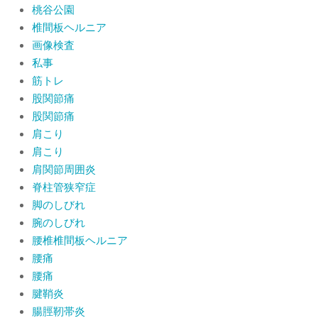
桃谷公園
椎間板ヘルニア
画像検査
私事
筋トレ
股関節痛
股関節痛
肩こり
肩こり
肩関節周囲炎
脊柱管狭窄症
脚のしびれ
腕のしびれ
腰椎椎間板ヘルニア
腰痛
腰痛
腱鞘炎
腸脛靭帯炎