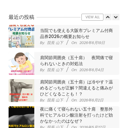
CSR活動報告 生國魂神社の夏祭りに
提灯を奉納させていただきました
By:
院長 山下
On:
2026年7月11日
最近の投稿
VIEW ALL
当院でも使える大阪市プレミアム付商
品券2026の概要お知らせ
By:
院長 山下
On:
2026年6月19日
肩関節周囲炎（五十肩） 夜間痛で寝
られないときの対処法
By:
院長 山下
On:
2026年6月4日
肩関節周囲炎（五十肩）は冷やす？温
めるどっちが正解？間違えると痛みが
ひどくなることも！？
By:
院長 山下
On:
2026年6月2日
夜に痛くて寝られない五十肩 整形外
科でヒアルロン酸注射を打ったけど効
かなかったのはなぜ？
By:
院長 山下
On:
2026年5月27日