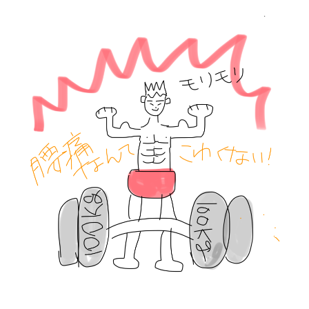
腰
痛
｜
整
体
な
ら
ヤ
マ