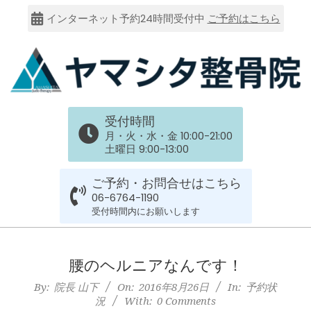
Skip
インターネット予約24時間受付中
ご予約はこちら
to
content
大
受付時間
阪
月・火・水・金 10:00-21:00
土曜日 9:00-13:00
市
ご予約・お問合せはこちら
谷
06-6764-1190
受付時間内にお願いします
六
Primary
Navigation
腰のヘルニアなんです！
上
Menu
By:
院長 山下
On:
2016年8月26日
In:
予約状
況
With:
0 Comments