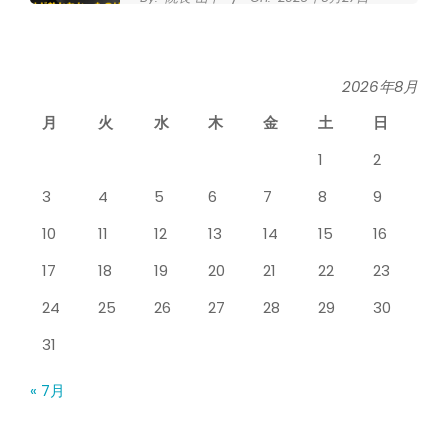
なかなか良くならない肩関節周囲炎
（五十肩） どのくらいで治るの？
By:
院長 山下
On:
2026年5月26日
2026年8月
月
火
水
木
金
土
日
膝のお皿の下が痛くて運動できない！
膝蓋靭帯炎（ジャンパー膝）は冷やし
1
2
たほうがいい？それとも温める？
By:
院長 山下
On:
2026年5月25日
3
4
5
6
7
8
9
整形外科で水を抜きヒアルロン酸注射
10
11
12
13
14
15
16
をしても痛みが取れない膝痛で来院さ
れた患者さまの声
17
18
19
20
21
22
23
By:
院長 山下
On:
2026年5月23日
24
25
26
27
28
29
30
ジャンプやダッシュで膝のお皿の下が
痛い！膝蓋靭帯炎（ジャンパー膝）に
31
自分で貼れるテーピングのご紹介
By:
院長 山下
On:
2026年5月23日
« 7月
ジャンプやダッシュで膝のお皿の下が
痛い！膝蓋靭帯炎になってしまったら