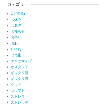
サポーターはつけるべき？
カテゴリー
By:
院長 山下
On:
2026年5月22日
CSR活動
CSR活動報告 生國魂神社の夏祭りに
お休み
提灯を奉納させていただきました
お勉強
By:
院長 山下
On:
2026年7月11日
お知らせ
お祭り
当院でも使える大阪市プレミアム付商
品券2026の概要お知らせ
お肌
By:
院長 山下
On:
2026年6月19日
しびれ
ばね指
肩関節周囲炎（五十肩） 夜間痛で寝
エクササイズ
られないときの対処法
オスグッド
By:
院長 山下
On:
2026年6月4日
ギックリ腰
ギックリ腰
肩関節周囲炎（五十肩）は冷やす？温
グルメ
めるどっちが正解？間違えると痛みが
ひどくなることも！？
ゴルフ肘
By:
院長 山下
On:
2026年6月2日
ストレス
ストレッチ