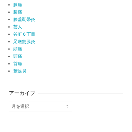
膝痛
膝痛
膝蓋靭帯炎
芸人
谷町６丁目
足底筋膜炎
頭痛
頭痛
首痛
鵞足炎
アーカイブ
ア
ー
カ
イ
ブ