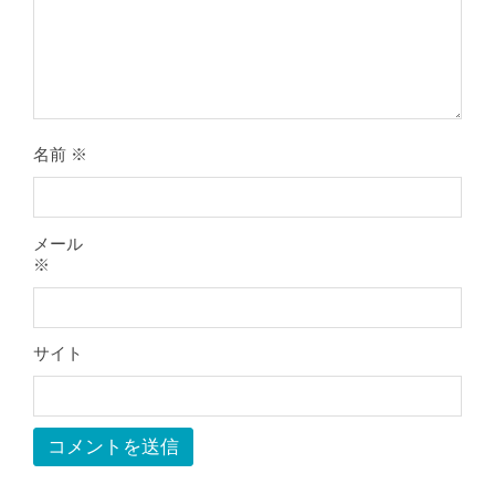
膝のお皿の下が痛くて運動できない！
膝蓋靭帯炎（ジャンパー膝）は冷やし
たほうがいい？それとも温める？
By:
院長 山下
On:
2026年5月25日
名前
※
整形外科で水を抜きヒアルロン酸注射
をしても痛みが取れない膝痛で来院さ
れた患者さまの声
メール
By:
院長 山下
On:
2026年5月23日
※
ジャンプやダッシュで膝のお皿の下が
痛い！膝蓋靭帯炎（ジャンパー膝）に
自分で貼れるテーピングのご紹介
サイト
By:
院長 山下
On:
2026年5月23日
ジャンプやダッシュで膝のお皿の下が
痛い！膝蓋靭帯炎になってしまったら
サポーターはつけるべき？
By:
院長 山下
On:
2026年5月22日