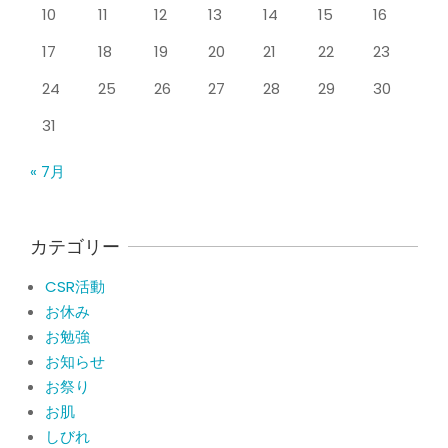
10
11
12
13
14
15
16
をしても痛みが取れない膝痛で来院さ
れた患者さまの声
17
18
19
20
21
22
23
By:
院長 山下
On:
2026年5月23日
24
25
26
27
28
29
30
ジャンプやダッシュで膝のお皿の下が
痛い！膝蓋靭帯炎（ジャンパー膝）に
31
自分で貼れるテーピングのご紹介
By:
院長 山下
On:
2026年5月23日
« 7月
ジャンプやダッシュで膝のお皿の下が
痛い！膝蓋靭帯炎になってしまったら
サポーターはつけるべき？
カテゴリー
By:
院長 山下
On:
2026年5月22日
CSR活動
CSR活動報告 生國魂神社の夏祭りに
お休み
提灯を奉納させていただきました
お勉強
By:
院長 山下
On:
2026年7月11日
お知らせ
お祭り
当院でも使える大阪市プレミアム付商
品券2026の概要お知らせ
お肌
By:
院長 山下
On:
2026年6月19日
しびれ