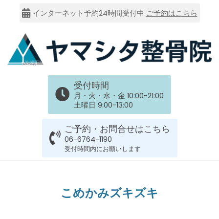
Skip
インターネット予約24時間受付中
ご予約はこちら
to
content
大
受付時間
阪
月・火・水・金 10:00-21:00
土曜日 9:00-13:00
市
ご予約・お問合せはこちら
谷
06-6764-1190
受付時間内にお願いします
六
Primary
Navigation
上
こめかみズキズキ
Menu