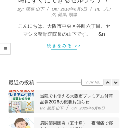
腰
時にすぐにできるセルフケア！
By:
院長 山下
On:
2026年5月23日
2018-
By:
院長 山下
On:
2018年6月6日
In:
ブロ
痛
ジャンプやダッシュで膝のお皿の下が
グ
,
健康
,
頭痛
06-
痛い！膝蓋靭帯炎（ジャンパー膝）に
自分で貼れるテーピングのご紹介
06
｜
こんにちは。大阪市中央区谷町六丁目、ヤ
By:
院長 山下
On:
2026年5月23日
マシタ整骨院院長の山下です。 &n
ジャンプやダッシュで膝のお皿の下が
整
痛い！膝蓋靭帯炎になってしまったら
続きをみる >>
サポーターはつけるべき？
体
By:
院長 山下
On:
2026年5月22日
な
CSR活動報告 生國魂神社の夏祭りに
提灯を奉納させていただきました
By:
院長 山下
On:
2026年7月11日
最近の投稿
ら
VIEW ALL
当院でも使える大阪市プレミアム付商
ヤ
品券2026の概要お知らせ
By:
院長 山下
On:
2026年6月19日
マ
肩関節周囲炎（五十肩） 夜間痛で寝