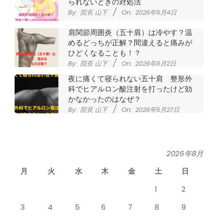
シ
られないときの対処法
By:
院長 山下
On:
2026年6月4日
タ
肩関節周囲炎（五十肩）は冷やす？温
めるどっちが正解？間違えると痛みが
整
ひどくなることも！？
By:
院長 山下
On:
2026年6月2日
骨
夜に痛くて寝られない五十肩 整形外
科でヒアルロン酸注射を打ったけど効
院
かなかったのはなぜ？
By:
院長 山下
On:
2026年5月27日
なかなか良くならない肩関節周囲炎
（五十肩） どのくらいで治るの？
By:
院長 山下
On:
2026年5月26日
2026年8月
月
火
水
木
金
土
日
膝のお皿の下が痛くて運動できない！
膝蓋靭帯炎（ジャンパー膝）は冷やし
1
2
たほうがいい？それとも温める？
By:
院長 山下
On:
2026年5月25日
3
4
5
6
7
8
9
整形外科で水を抜きヒアルロン酸注射