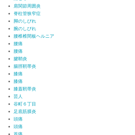
肩関節周囲炎
脊柱管狭窄症
脚のしびれ
腕のしびれ
腰椎椎間板ヘルニア
腰痛
腰痛
腱鞘炎
腸脛靭帯炎
膝痛
膝痛
膝蓋靭帯炎
芸人
谷町６丁目
足底筋膜炎
頭痛
頭痛
首痛