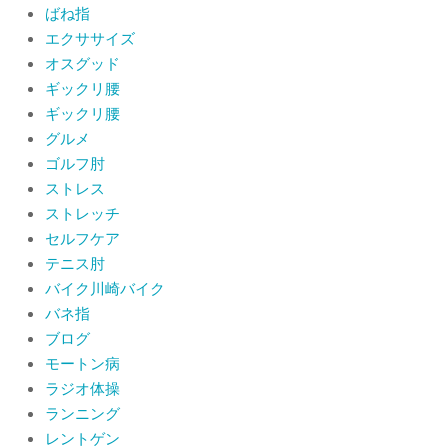
ばね指
肩関節周囲炎（五十肩） 夜間痛で寝
エクササイズ
られないときの対処法
オスグッド
By:
院長 山下
On:
2026年6月4日
ギックリ腰
ギックリ腰
肩関節周囲炎（五十肩）は冷やす？温
グルメ
めるどっちが正解？間違えると痛みが
ひどくなることも！？
ゴルフ肘
By:
院長 山下
On:
2026年6月2日
ストレス
ストレッチ
セルフケア
テニス肘
バイク川崎バイク
バネ指
ブログ
モートン病
ラジオ体操
ランニング
レントゲン