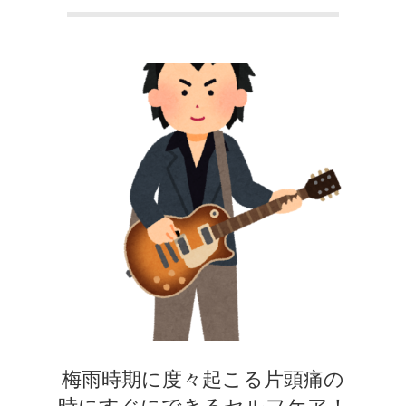
本
町
堺
筋
本
町
肩
膝のお皿の下が痛くて運動できない！
膝蓋靭帯炎（ジャンパー膝）は冷やし
こ
たほうがいい？それとも温める？
By:
院長 山下
On:
2026年5月25日
り
整形外科で水を抜きヒアルロン酸注射
をしても痛みが取れない膝痛で来院さ
梅雨時期に度々起こる片頭痛の
れた患者さまの声