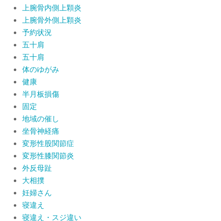
上腕骨内側上顆炎
上腕骨外側上顆炎
予約状況
五十肩
五十肩
体のゆがみ
健康
半月板損傷
固定
地域の催し
坐骨神経痛
変形性股関節症
変形性膝関節炎
外反母趾
大相撲
妊婦さん
寝違え
寝違え・スジ違い