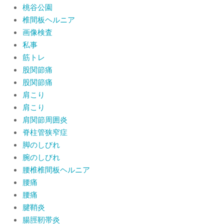
桃谷公園
椎間板ヘルニア
画像検査
私事
筋トレ
股関節痛
股関節痛
肩こり
肩こり
肩関節周囲炎
脊柱管狭窄症
脚のしびれ
腕のしびれ
腰椎椎間板ヘルニア
腰痛
腰痛
腱鞘炎
腸脛靭帯炎