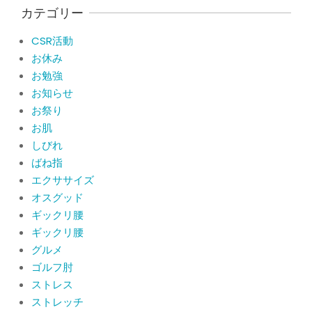
サポーターはつけるべき？
カテゴリー
By:
院長 山下
On:
2026年5月22日
CSR活動
CSR活動報告 生國魂神社の夏祭りに
お休み
提灯を奉納させていただきました
お勉強
By:
院長 山下
On:
2026年7月11日
お知らせ
お祭り
当院でも使える大阪市プレミアム付商
品券2026の概要お知らせ
お肌
By:
院長 山下
On:
2026年6月19日
しびれ
ばね指
肩関節周囲炎（五十肩） 夜間痛で寝
エクササイズ
られないときの対処法
オスグッド
By:
院長 山下
On:
2026年6月4日
ギックリ腰
ギックリ腰
肩関節周囲炎（五十肩）は冷やす？温
グルメ
めるどっちが正解？間違えると痛みが
ひどくなることも！？
ゴルフ肘
By:
院長 山下
On:
2026年6月2日
ストレス
ストレッチ