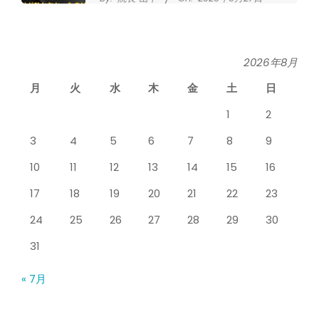
シ
なかなか良くならない肩関節周囲炎
タ
（五十肩） どのくらいで治るの？
By:
院長 山下
On:
2026年5月26日
2026年8月
整
月
火
水
木
金
土
日
膝のお皿の下が痛くて運動できない！
骨
膝蓋靭帯炎（ジャンパー膝）は冷やし
1
2
たほうがいい？それとも温める？
By:
院長 山下
On:
2026年5月25日
院
3
4
5
6
7
8
9
整形外科で水を抜きヒアルロン酸注射
10
11
12
13
14
15
16
をしても痛みが取れない膝痛で来院さ
れた患者さまの声
17
18
19
20
21
22
23
By:
院長 山下
On:
2026年5月23日
24
25
26
27
28
29
30
ジャンプやダッシュで膝のお皿の下が
痛い！膝蓋靭帯炎（ジャンパー膝）に
31
自分で貼れるテーピングのご紹介
By:
院長 山下
On:
2026年5月23日
« 7月
ジャンプやダッシュで膝のお皿の下が
痛い！膝蓋靭帯炎になってしまったら