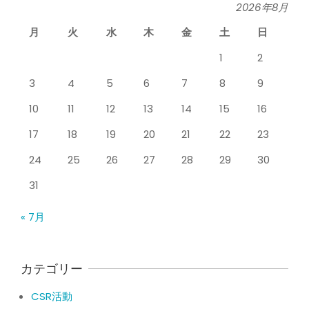
シ
By:
院長 山下
On:
2026年5月26日
2026年8月
タ
月
火
水
木
金
土
日
膝のお皿の下が痛くて運動できない！
膝蓋靭帯炎（ジャンパー膝）は冷やし
1
2
たほうがいい？それとも温める？
整
By:
院長 山下
On:
2026年5月25日
3
4
5
6
7
8
9
骨
整形外科で水を抜きヒアルロン酸注射
10
11
12
13
14
15
16
をしても痛みが取れない膝痛で来院さ
れた患者さまの声
院
17
18
19
20
21
22
23
By:
院長 山下
On:
2026年5月23日
24
25
26
27
28
29
30
ジャンプやダッシュで膝のお皿の下が
痛い！膝蓋靭帯炎（ジャンパー膝）に
31
自分で貼れるテーピングのご紹介
By:
院長 山下
On:
2026年5月23日
« 7月
ジャンプやダッシュで膝のお皿の下が
痛い！膝蓋靭帯炎になってしまったら
サポーターはつけるべき？
カテゴリー
By:
院長 山下
On:
2026年5月22日
CSR活動
CSR活動報告 生國魂神社の夏祭りに