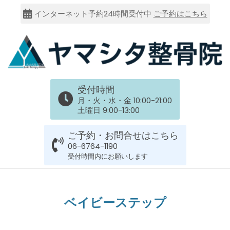
Skip
インターネット予約24時間受付中
ご予約はこちら
to
content
大
受付時間
阪
月・火・水・金 10:00-21:00
土曜日 9:00-13:00
市
ご予約・お問合せはこちら
谷
06-6764-1190
受付時間内にお願いします
六
Primary
Navigation
上
ベイビーステップ
Menu
膝のお皿の下が痛くて運動できない！