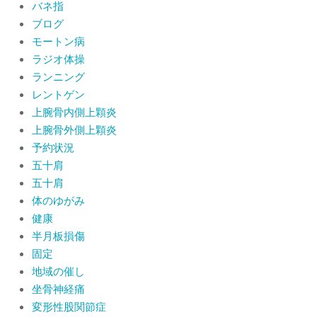
バネ指
ブログ
モートン病
ラジオ体操
ランニング
レントゲン
上腕骨内側上顆炎
上腕骨外側上顆炎
予約状況
五十肩
五十肩
体のゆがみ
健康
半月板損傷
固定
地域の催し
坐骨神経痛
変形性股関節症