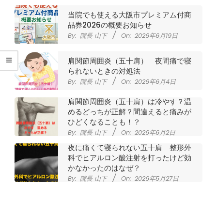
腰
当院でも使える大阪市プレミアム付商
痛
品券2026の概要お知らせ
By:
院長 山下
On:
2026年6月19日
｜
肩関節周囲炎（五十肩） 夜間痛で寝
整
られないときの対処法
By:
院長 山下
On:
2026年6月4日
体
肩関節周囲炎（五十肩）は冷やす？温
めるどっちが正解？間違えると痛みが
な
ひどくなることも！？
By:
院長 山下
On:
2026年6月2日
ら
夜に痛くて寝られない五十肩 整形外
科でヒアルロン酸注射を打ったけど効
ヤ
かなかったのはなぜ？
By:
院長 山下
On:
2026年5月27日
マ
なかなか良くならない肩関節周囲炎
（五十肩） どのくらいで治るの？