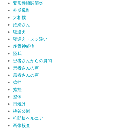
変形性膝関節炎
外反母趾
大相撲
妊婦さん
寝違え
寝違え・スジ違い
座骨神経痛
怪我
患者さんからの質問
患者さんの声
患者さんの声
捻挫
捻挫
整体
日焼け
桃谷公園
椎間板ヘルニア
画像検査