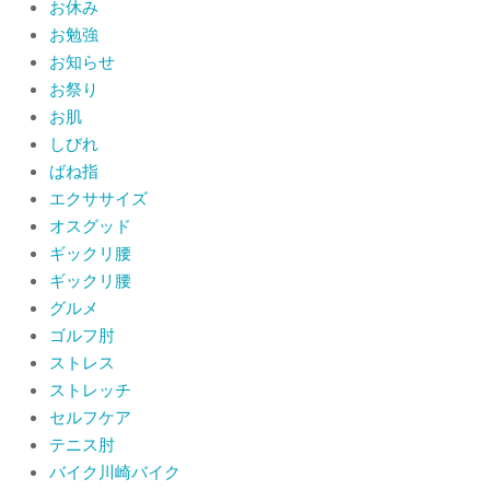
お休み
提灯を奉納させていただきました
お勉強
By:
院長 山下
On:
2026年7月11日
お知らせ
お祭り
当院でも使える大阪市プレミアム付商
品券2026の概要お知らせ
お肌
By:
院長 山下
On:
2026年6月19日
しびれ
ばね指
肩関節周囲炎（五十肩） 夜間痛で寝
エクササイズ
られないときの対処法
オスグッド
By:
院長 山下
On:
2026年6月4日
ギックリ腰
ギックリ腰
肩関節周囲炎（五十肩）は冷やす？温
グルメ
めるどっちが正解？間違えると痛みが
ひどくなることも！？
ゴルフ肘
By:
院長 山下
On:
2026年6月2日
ストレス
ストレッチ
セルフケア
テニス肘
バイク川崎バイク