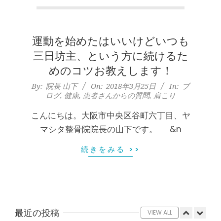
本
膝蓋靭帯炎（ジャンパー膝）は冷やし
たほうがいい？それとも温める？
町
By:
院長 山下
On:
2026年5月25日
運動を始めたはいいけどいつも
堺
整形外科で水を抜きヒアルロン酸注射
をしても痛みが取れない膝痛で来院さ
三日坊主、という方に続けるた
れた患者さまの声
筋
めのコツお教えします！
By:
院長 山下
On:
2026年5月23日
2018-
By:
院長 山下
On:
2018年3月25日
In:
ブ
ジャンプやダッシュで膝のお皿の下が
本
ログ
,
健康
,
患者さんからの質問
,
肩こり
03-
痛い！膝蓋靭帯炎（ジャンパー膝）に
自分で貼れるテーピングのご紹介
25
こんにちは。大阪市中央区谷町六丁目、ヤ
町
By:
院長 山下
On:
2026年5月23日
マシタ整骨院院長の山下です。 &n
ジャンプやダッシュで膝のお皿の下が
肩
痛い！膝蓋靭帯炎になってしまったら
続きをみる >>
サポーターはつけるべき？
こ
By:
院長 山下
On:
2026年5月22日
CSR活動報告 生國魂神社の夏祭りに
り
提灯を奉納させていただきました
By:
院長 山下
On:
2026年7月11日
最近の投稿
VIEW ALL