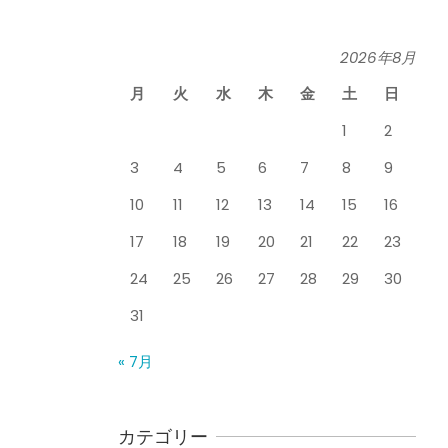
関節周囲炎（五十肩） ど
のくらいで治るの？
By:
院長 山下
On:
2026
2026年8月
膝のお皿の下が痛くて運
年5月26日
動できない！膝蓋靭帯炎
月
火
水
木
金
土
日
（ジャンパー膝）は冷や
したほうがいい？それと
1
2
も温める？
3
4
5
6
7
8
9
整形外科で水を抜きヒア
By:
院長 山下
On:
2026
年5月25日
ルロン酸注射をしても痛
10
11
12
13
14
15
16
みが取れない膝痛で来院
された患者さまの声
17
18
19
20
21
22
23
ジャンプやダッシュで膝
By:
院長 山下
On:
2026
年5月23日
のお皿の下が痛い！膝蓋
24
25
26
27
28
29
30
靭帯炎（ジャンパー膝）
31
に自分で貼れるテーピン
グのご紹介
ジャンプやダッシュで膝
« 7月
By:
院長 山下
On:
2026
のお皿の下が痛い！膝蓋
年5月23日
靭帯炎になってしまった
らサポーターはつけるべ
き？
カテゴリー