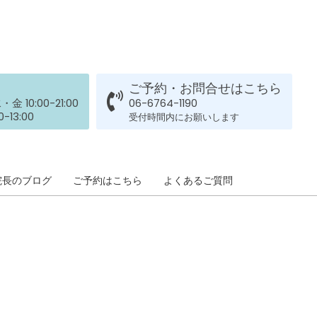
膝のお皿の下が痛くて運
動できない！膝蓋靭帯炎
（ジャンパー膝）は冷や
したほうがいい？それと
も温める？
整形外科で水を抜きヒア
By:
院長 山下
On:
2026
ご予約・お問合せはこちら
年5月25日
ルロン酸注射をしても痛
 10:00-21:00
06-6764-1190
みが取れない膝痛で来院
-13:00
受付時間内にお願いします
された患者さまの声
ジャンプやダッシュで膝
By:
院長 山下
On:
2026
年5月23日
のお皿の下が痛い！膝蓋
靭帯炎（ジャンパー膝）
院長のブログ
ご予約はこちら
よくあるご質問
に自分で貼れるテーピン
グのご紹介
ジャンプやダッシュで膝
By:
院長 山下
On:
2026
のお皿の下が痛い！膝蓋
年5月23日
靭帯炎になってしまった
らサポーターはつけるべ
き？
By:
院長 山下
On:
2026
CSR活動報告 生國魂神
年5月22日
社の夏祭りに提灯を奉納