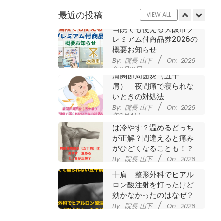
させていただきました
最近の投稿
By:
院長 山下
On:
2026
VIEW ALL
年7月11日
当院でも使える大阪市プ
レミアム付商品券2026の
概要お知らせ
By:
院長 山下
On:
2026
年6月19日
肩関節周囲炎（五十
肩） 夜間痛で寝られな
いときの対処法
By:
院長 山下
On:
2026
年6月4日
肩関節周囲炎（五十肩）
は冷やす？温めるどっち
が正解？間違えると痛み
がひどくなることも！？
By:
院長 山下
On:
2026
夜に痛くて寝られない五
年6月2日
十肩 整形外科でヒアル
ロン酸注射を打ったけど
効かなかったのはなぜ？
By:
院長 山下
On:
2026
年5月27日
なかなか良くならない肩