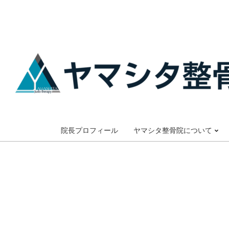
Skip
to
content
大
阪
院長プロフィール
ヤマシタ整骨院について
市
谷
六