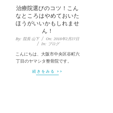
上
治療院選びのコツ！こん
本
なところはやめておいた
町
ほうがいいかもしれませ
ん！
堺
2018-
By:
院長 山下
On:
2018年2月27日
In:
ブログ
02-
筋
27
こんにちは、大阪市中央区谷町六
本
丁目のヤマシタ整骨院です。
続きをみる >>
町
肩
こ