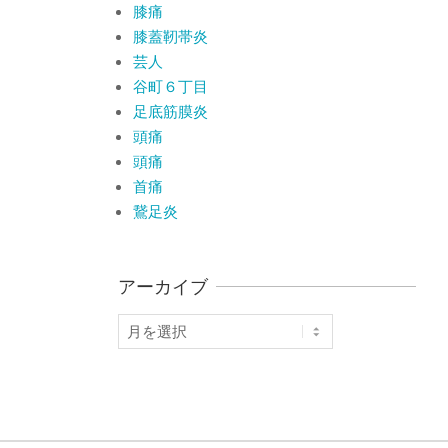
膝痛
膝蓋靭帯炎
芸人
谷町６丁目
足底筋膜炎
頭痛
頭痛
首痛
鵞足炎
アーカイブ
ア
ー
カ
イ
ブ