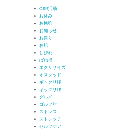
By:
院長 山下
On:
2026
CSR活動報告 生國魂神
年5月22日
CSR活動
社の夏祭りに提灯を奉納
お休み
させていただきました
お勉強
By:
院長 山下
On:
2026
年7月11日
お知らせ
当院でも使える大阪市プ
お祭り
レミアム付商品券2026の
お肌
概要お知らせ
By:
院長 山下
On:
2026
しびれ
年6月19日
ばね指
肩関節周囲炎（五十
エクササイズ
肩） 夜間痛で寝られな
いときの対処法
オスグッド
By:
院長 山下
On:
2026
ギックリ腰
年6月4日
肩関節周囲炎（五十肩）
ギックリ腰
は冷やす？温めるどっち
グルメ
が正解？間違えると痛み
ゴルフ肘
がひどくなることも！？
By:
院長 山下
On:
2026
ストレス
年6月2日
ストレッチ
セルフケア