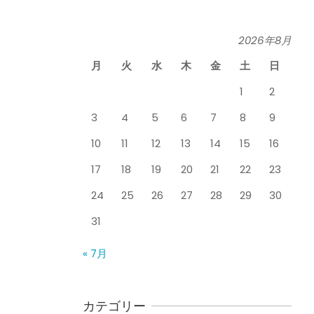
関節周囲炎（五十肩） ど
のくらいで治るの？
By:
院長 山下
On:
2026
2026年8月
膝のお皿の下が痛くて運
年5月26日
動できない！膝蓋靭帯炎
月
火
水
木
金
土
日
（ジャンパー膝）は冷や
したほうがいい？それと
1
2
も温める？
3
4
5
6
7
8
9
整形外科で水を抜きヒア
By:
院長 山下
On:
2026
年5月25日
ルロン酸注射をしても痛
10
11
12
13
14
15
16
みが取れない膝痛で来院
された患者さまの声
17
18
19
20
21
22
23
ジャンプやダッシュで膝
By:
院長 山下
On:
2026
年5月23日
のお皿の下が痛い！膝蓋
24
25
26
27
28
29
30
靭帯炎（ジャンパー膝）
31
に自分で貼れるテーピン
グのご紹介
ジャンプやダッシュで膝
« 7月
By:
院長 山下
On:
2026
のお皿の下が痛い！膝蓋
年5月23日
靭帯炎になってしまった
らサポーターはつけるべ
き？
カテゴリー