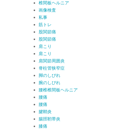
椎間板ヘルニア
画像検査
私事
筋トレ
股関節痛
股関節痛
肩こり
肩こり
肩関節周囲炎
脊柱管狭窄症
脚のしびれ
腕のしびれ
腰椎椎間板ヘルニア
腰痛
腰痛
腱鞘炎
腸脛靭帯炎
膝痛