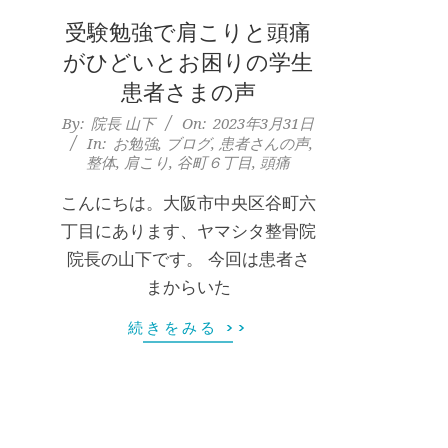
上
受験勉強で肩こりと頭痛
本
がひどいとお困りの学生
町
患者さまの声
2023-
By:
院長 山下
On:
2023年3月31日
堺
In:
お勉強
,
ブログ
,
患者さんの声
,
03-
整体
,
肩こり
,
谷町６丁目
,
頭痛
31
筋
こんにちは。大阪市中央区谷町六
丁目にあります、ヤマシタ整骨院
本
院長の山下です。 今回は患者さ
町
まからいた
続きをみる >>
肩
こ