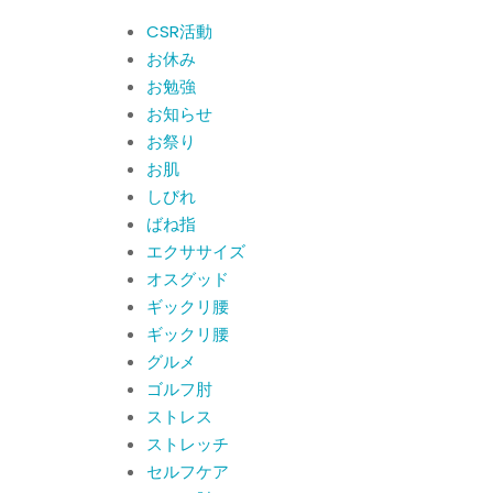
By:
院長 山下
On:
2026
CSR活動報告 生國魂神
年5月22日
CSR活動
社の夏祭りに提灯を奉納
お休み
させていただきました
お勉強
By:
院長 山下
On:
2026
年7月11日
お知らせ
当院でも使える大阪市プ
お祭り
レミアム付商品券2026の
お肌
概要お知らせ
By:
院長 山下
On:
2026
しびれ
年6月19日
ばね指
肩関節周囲炎（五十
エクササイズ
肩） 夜間痛で寝られな
いときの対処法
オスグッド
By:
院長 山下
On:
2026
ギックリ腰
年6月4日
肩関節周囲炎（五十肩）
ギックリ腰
は冷やす？温めるどっち
グルメ
が正解？間違えると痛み
ゴルフ肘
がひどくなることも！？
By:
院長 山下
On:
2026
ストレス
年6月2日
ストレッチ
セルフケア