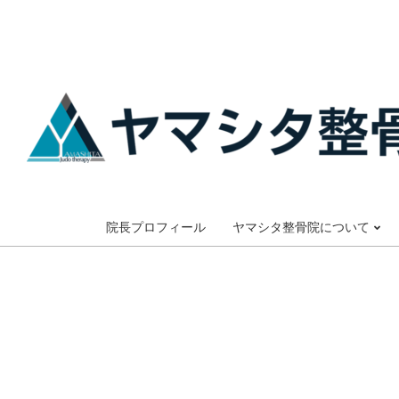
Skip
to
content
大
阪
院長プロフィール
ヤマシタ整骨院について
市
谷
六