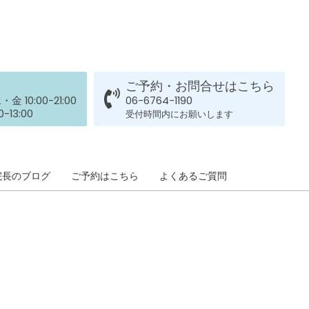
膝のお皿の下が痛くて運
動できない！膝蓋靭帯炎
（ジャンパー膝）は冷や
したほうがいい？それと
も温める？
整形外科で水を抜きヒア
By:
院長 山下
On:
2026
ご予約・お問合せはこちら
年5月25日
ルロン酸注射をしても痛
 10:00-21:00
06-6764-1190
みが取れない膝痛で来院
-13:00
受付時間内にお願いします
された患者さまの声
ジャンプやダッシュで膝
By:
院長 山下
On:
2026
年5月23日
のお皿の下が痛い！膝蓋
靭帯炎（ジャンパー膝）
院長のブログ
ご予約はこちら
よくあるご質問
に自分で貼れるテーピン
グのご紹介
ジャンプやダッシュで膝
By:
院長 山下
On:
2026
のお皿の下が痛い！膝蓋
年5月23日
靭帯炎になってしまった
らサポーターはつけるべ
き？
By:
院長 山下
On:
2026
CSR活動報告 生國魂神
年5月22日
社の夏祭りに提灯を奉納