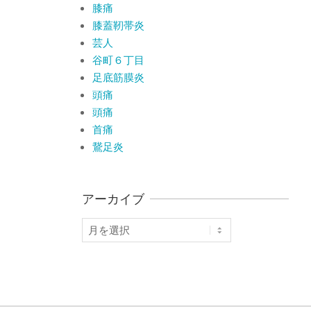
膝痛
膝蓋靭帯炎
芸人
谷町６丁目
足底筋膜炎
頭痛
頭痛
首痛
鵞足炎
アーカイブ
ア
ー
カ
イ
ブ