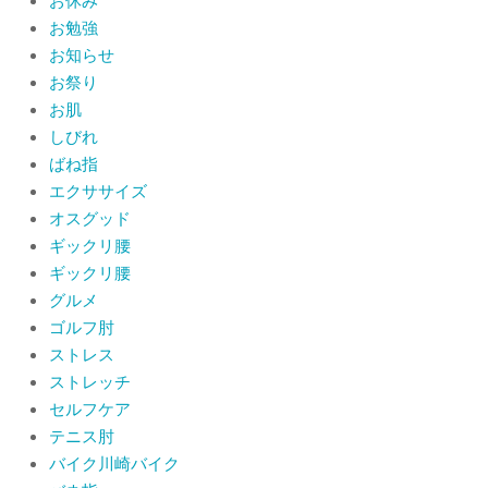
お休み
品券2026の概要お知らせ
お勉強
By:
院長 山下
On:
2026年6月19日
お知らせ
お祭り
肩関節周囲炎（五十肩） 夜間痛で寝
られないときの対処法
お肌
By:
院長 山下
On:
2026年6月4日
しびれ
ばね指
肩関節周囲炎（五十肩）は冷やす？温
エクササイズ
めるどっちが正解？間違えると痛みが
オスグッド
ひどくなることも！？
ギックリ腰
By:
院長 山下
On:
2026年6月2日
ギックリ腰
グルメ
ゴルフ肘
ストレス
ストレッチ
セルフケア
テニス肘
バイク川崎バイク