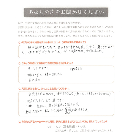
シ
タ
整
骨
院