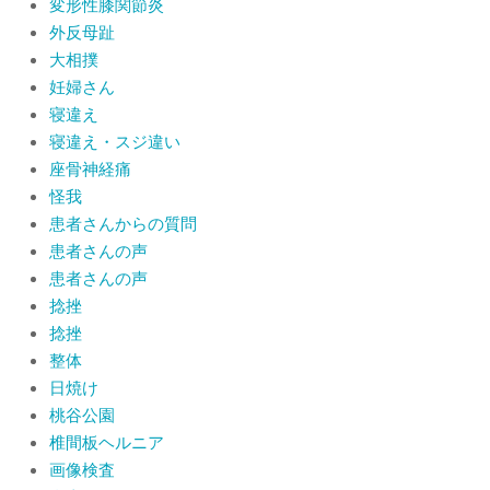
変形性膝関節炎
外反母趾
大相撲
妊婦さん
寝違え
寝違え・スジ違い
座骨神経痛
怪我
患者さんからの質問
患者さんの声
患者さんの声
捻挫
捻挫
整体
日焼け
桃谷公園
椎間板ヘルニア
画像検査