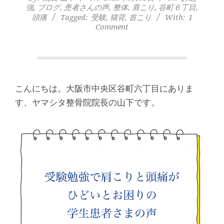
本
強
,
ブログ
,
患者さんの声
,
整体
,
肩こり
,
谷町６丁目
,
頭痛
Tagged:
受験
,
猫背
,
首こり
With:
1
町
Comment
堺
筋
こんにちは。大阪市中央区谷町六丁目にありま
本
す、ヤマシタ整骨院院長の山下です。
町
肩
こ
り