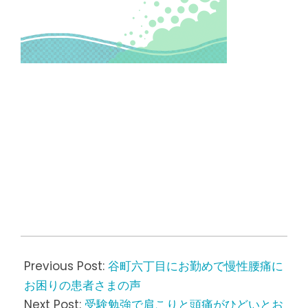
2023-
03-
Previous Post:
谷町六丁目にお勤めで慢性腰痛に
31
お困りの患者さまの声
Next Post:
受験勉強で肩こりと頭痛がひどいとお