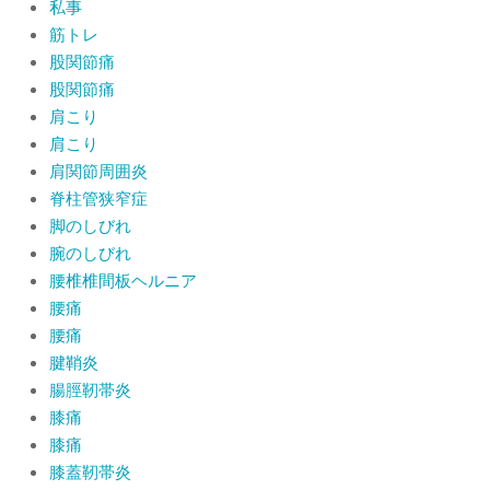
私事
筋トレ
股関節痛
股関節痛
肩こり
肩こり
肩関節周囲炎
脊柱管狭窄症
脚のしびれ
腕のしびれ
腰椎椎間板ヘルニア
腰痛
腰痛
腱鞘炎
腸脛靭帯炎
膝痛
膝痛
膝蓋靭帯炎