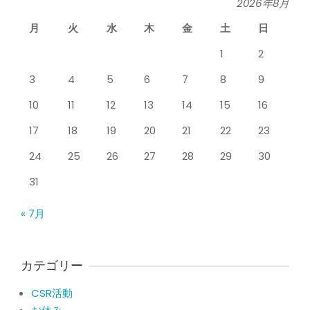
2026年8月
By:
院長 山下
On:
2026年5月25日
月
火
水
木
金
土
日
整形外科で水を抜きヒアルロン酸注射
をしても痛みが取れない膝痛で来院さ
1
2
れた患者さまの声
By:
院長 山下
On:
2026年5月23日
3
4
5
6
7
8
9
ジャンプやダッシュで膝のお皿の下が
10
11
12
13
14
15
16
痛い！膝蓋靭帯炎（ジャンパー膝）に
自分で貼れるテーピングのご紹介
17
18
19
20
21
22
23
By:
院長 山下
On:
2026年5月23日
24
25
26
27
28
29
30
ジャンプやダッシュで膝のお皿の下が
痛い！膝蓋靭帯炎になってしまったら
31
サポーターはつけるべき？
By:
院長 山下
On:
2026年5月22日
« 7月
CSR活動報告 生國魂神社の夏祭りに
提灯を奉納させていただきました
By:
院長 山下
On:
2026年7月11日
カテゴリー
CSR活動
当院でも使える大阪市プレミアム付商