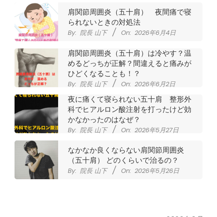
肩関節周囲炎（五十肩） 夜間痛で寝
られないときの対処法
By:
院長 山下
On:
2026年6月4日
肩関節周囲炎（五十肩）は冷やす？温
めるどっちが正解？間違えると痛みが
ひどくなることも！？
By:
院長 山下
On:
2026年6月2日
夜に痛くて寝られない五十肩 整形外
科でヒアルロン酸注射を打ったけど効
かなかったのはなぜ？
By:
院長 山下
On:
2026年5月27日
なかなか良くならない肩関節周囲炎
（五十肩） どのくらいで治るの？
By:
院長 山下
On:
2026年5月26日
膝のお皿の下が痛くて運動できない！
膝蓋靭帯炎（ジャンパー膝）は冷やし
たほうがいい？それとも温める？