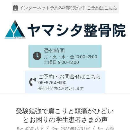
Skip
インターネット予約24時間受付中
ご予約はこちら
to
content
大
受付時間
阪
月・火・水・金 10:00-21:00
土曜日 9:00-13:00
市
ご予約・お問合せはこちら
谷
06-6764-1190
受付時間内にお願いします
六
Primary
Navigation
受験勉強で肩こりと頭痛がひどい
上
Menu
とお困りの学生患者さまの声
By:
院長 山下
On:
2023年3月31日
In:
お勉