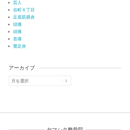
芸人
谷町６丁目
足底筋膜炎
頭痛
頭痛
首痛
鵞足炎
アーカイブ
ア
ー
カ
イ
ブ
ヤマシタ整骨院