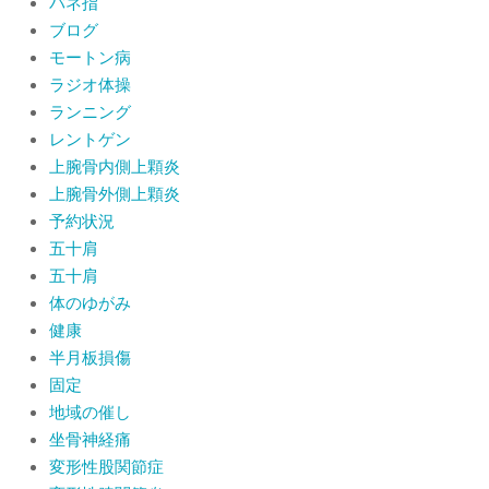
バネ指
ブログ
モートン病
ラジオ体操
ランニング
レントゲン
上腕骨内側上顆炎
上腕骨外側上顆炎
予約状況
五十肩
五十肩
体のゆがみ
健康
半月板損傷
固定
地域の催し
坐骨神経痛
変形性股関節症