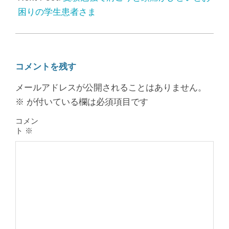
困りの学生患者さま
コメントを残す
メールアドレスが公開されることはありません。
※
が付いている欄は必須項目です
コメン
ト
※
膝のお皿の下が痛くて運動できない！
膝蓋靭帯炎（ジャンパー膝）は冷やし
たほうがいい？それとも温める？
By:
院長 山下
On:
2026年5月25日
整形外科で水を抜きヒアルロン酸注射