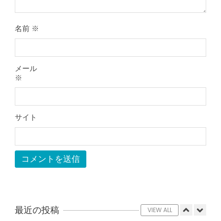
をしても痛みが取れない膝痛で来院さ
れた患者さまの声
By:
院長 山下
On:
2026年5月23日
名前
※
ジャンプやダッシュで膝のお皿の下が
痛い！膝蓋靭帯炎（ジャンパー膝）に
自分で貼れるテーピングのご紹介
メール
By:
院長 山下
On:
2026年5月23日
※
ジャンプやダッシュで膝のお皿の下が
痛い！膝蓋靭帯炎になってしまったら
サポーターはつけるべき？
サイト
By:
院長 山下
On:
2026年5月22日
CSR活動報告 生國魂神社の夏祭りに
提灯を奉納させていただきました
By:
院長 山下
On:
2026年7月11日
当院でも使える大阪市プレミアム付商
品券2026の概要お知らせ
By:
院長 山下
On:
2026年6月19日
最近の投稿
VIEW ALL