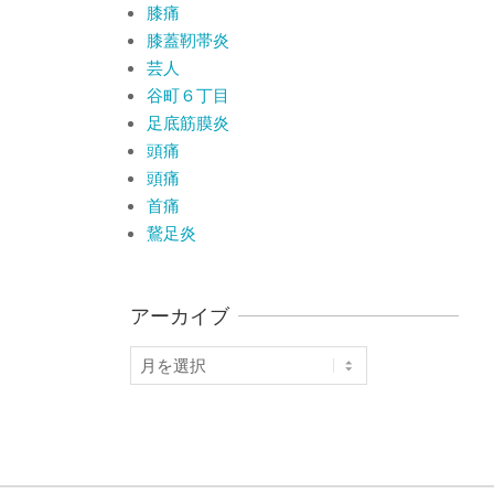
膝痛
膝蓋靭帯炎
芸人
谷町６丁目
足底筋膜炎
頭痛
頭痛
首痛
鵞足炎
アーカイブ
ア
ー
カ
イ
ブ