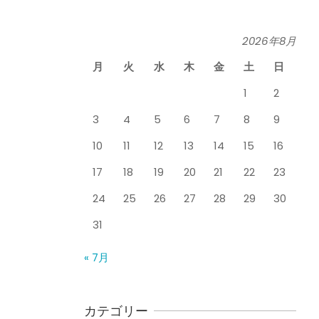
関節周囲炎（五十肩） ど
のくらいで治るの？
By:
院長 山下
On:
2026
2026年8月
膝のお皿の下が痛くて運
年5月26日
動できない！膝蓋靭帯炎
月
火
水
木
金
土
日
（ジャンパー膝）は冷や
したほうがいい？それと
1
2
も温める？
3
4
5
6
7
8
9
整形外科で水を抜きヒア
By:
院長 山下
On:
2026
年5月25日
ルロン酸注射をしても痛
10
11
12
13
14
15
16
みが取れない膝痛で来院
された患者さまの声
17
18
19
20
21
22
23
ジャンプやダッシュで膝
By:
院長 山下
On:
2026
年5月23日
のお皿の下が痛い！膝蓋
24
25
26
27
28
29
30
靭帯炎（ジャンパー膝）
31
に自分で貼れるテーピン
グのご紹介
ジャンプやダッシュで膝
« 7月
By:
院長 山下
On:
2026
のお皿の下が痛い！膝蓋
年5月23日
靭帯炎になってしまった
らサポーターはつけるべ
き？
カテゴリー