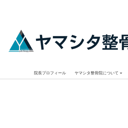
Skip
to
content
大
阪
院長プロフィール
ヤマシタ整骨院について
市
谷
六