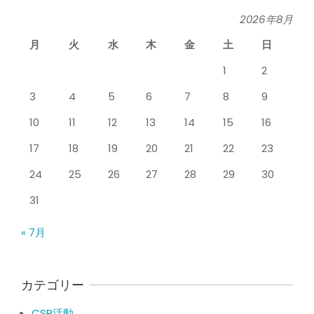
シ
（五十肩） どのくらいで治るの？
By:
院長 山下
On:
2026年5月26日
2026年8月
タ
月
火
水
木
金
土
日
膝のお皿の下が痛くて運動できない！
膝蓋靭帯炎（ジャンパー膝）は冷やし
整
1
2
たほうがいい？それとも温める？
By:
院長 山下
On:
2026年5月25日
3
4
5
6
7
8
9
骨
整形外科で水を抜きヒアルロン酸注射
10
11
12
13
14
15
16
をしても痛みが取れない膝痛で来院さ
院
れた患者さまの声
17
18
19
20
21
22
23
By:
院長 山下
On:
2026年5月23日
24
25
26
27
28
29
30
ジャンプやダッシュで膝のお皿の下が
痛い！膝蓋靭帯炎（ジャンパー膝）に
31
自分で貼れるテーピングのご紹介
By:
院長 山下
On:
2026年5月23日
« 7月
ジャンプやダッシュで膝のお皿の下が
痛い！膝蓋靭帯炎になってしまったら
サポーターはつけるべき？
カテゴリー
By:
院長 山下
On:
2026年5月22日
CSR活動