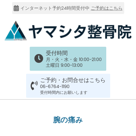
Skip
インターネット予約24時間受付中
ご予約はこちら
to
content
大
受付時間
阪
月・火・水・金 10:00-21:00
土曜日 9:00-13:00
市
ご予約・お問合せはこちら
谷
06-6764-1190
受付時間内にお願いします
六
Primary
Navigation
上
腕の痛み
Menu