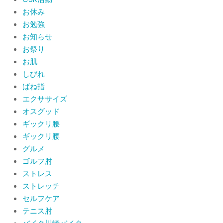
CSR活動報告 生國魂神社の夏祭りに
お休み
提灯を奉納させていただきました
お勉強
By:
院長 山下
On:
2026年7月11日
お知らせ
お祭り
当院でも使える大阪市プレミアム付商
品券2026の概要お知らせ
お肌
By:
院長 山下
On:
2026年6月19日
しびれ
ばね指
肩関節周囲炎（五十肩） 夜間痛で寝
エクササイズ
られないときの対処法
オスグッド
By:
院長 山下
On:
2026年6月4日
ギックリ腰
ギックリ腰
肩関節周囲炎（五十肩）は冷やす？温
グルメ
めるどっちが正解？間違えると痛みが
ひどくなることも！？
ゴルフ肘
By:
院長 山下
On:
2026年6月2日
ストレス
ストレッチ
セルフケア
テニス肘