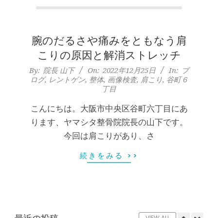
本
膝のお皿の下が痛くて運動できない！
膝蓋靭帯炎（ジャンパー膝）は冷やし
町
たほうがいい？それとも温める？
By:
院長 山下
On:
2026年5月25日
腕のだるさや痛みをともなう肩
堺
整形外科で水を抜きヒアルロン酸注射
こりの原因と解消ストレッチ
をしても痛みが取れない膝痛で来院さ
筋
2022-
By:
院長 山下
On:
2022年12月25日
In:
ブ
れた患者さまの声
ログ
,
レントゲン
,
整体
,
画像検査
,
肩こり
,
谷町６
12-
By:
院長 山下
On:
2026年5月23日
丁目
本
25
ジャンプやダッシュで膝のお皿の下が
痛い！膝蓋靭帯炎（ジャンパー膝）に
こんにちは。大阪市中央区谷町六丁目にあ
町
自分で貼れるテーピングのご紹介
ります、ヤマシタ整骨院院長の山下です。
By:
院長 山下
On:
2026年5月23日
今回は肩こりがあり、さ
肩
ジャンプやダッシュで膝のお皿の下が
痛い！膝蓋靭帯炎になってしまったら
続きをみる >>
こ
サポーターはつけるべき？
By:
院長 山下
On:
2026年5月22日
り
CSR活動報告 生國魂神社の夏祭りに
提灯を奉納させていただきました
By:
院長 山下
On:
2026年7月11日
VIEW ALL