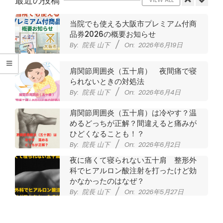
腰
最近の投稿
痛
当院でも使える大阪市プレミアム付商
品券2026の概要お知らせ
｜
By:
院長 山下
On:
2026年6月19日
整
肩関節周囲炎（五十肩） 夜間痛で寝
られないときの対処法
By:
院長 山下
On:
2026年6月4日
体
肩関節周囲炎（五十肩）は冷やす？温
な
めるどっちが正解？間違えると痛みが
ひどくなることも！？
ら
By:
院長 山下
On:
2026年6月2日
夜に痛くて寝られない五十肩 整形外
ヤ
科でヒアルロン酸注射を打ったけど効
かなかったのはなぜ？
By:
院長 山下
On:
2026年5月27日
マ
なかなか良くならない肩関節周囲炎