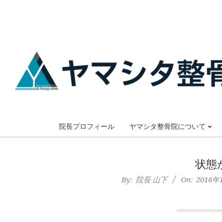
Skip
to
content
大
阪
院長プロフィール
ヤマシタ整骨院について
市
状態
谷
By:
院長 山下
On:
2016年
六