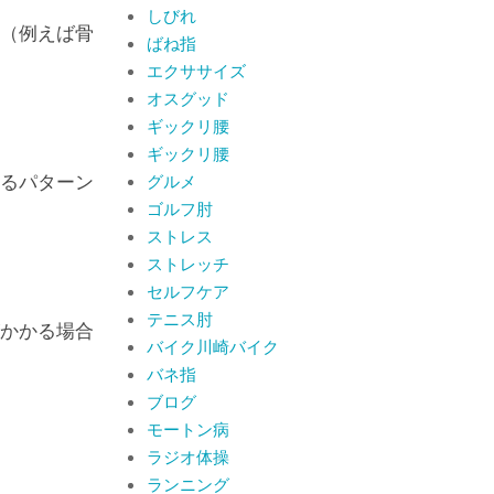
By:
院長 山下
On:
2026
しびれ
（例えば骨
年6月19日
ばね指
肩関節周囲炎（五十
エクササイズ
肩） 夜間痛で寝られな
いときの対処法
オスグッド
By:
院長 山下
On:
2026
ギックリ腰
年6月4日
肩関節周囲炎（五十肩）
ギックリ腰
は冷やす？温めるどっち
るパターン
グルメ
が正解？間違えると痛み
ゴルフ肘
がひどくなることも！？
By:
院長 山下
On:
2026
ストレス
年6月2日
ストレッチ
セルフケア
テニス肘
かかる場合
バイク川崎バイク
バネ指
ブログ
モートン病
ラジオ体操
ランニング