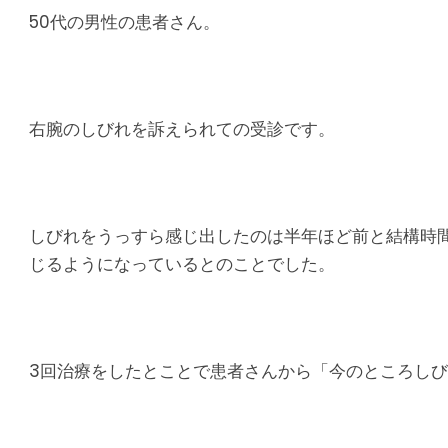
り
50代の男性の患者さん。
腰
痛
右腕のしびれを訴えられての受診です。
｜
整
しびれをうっすら感じ出したのは半年ほど前と結構時
体
じるようになっているとのことでした。
な
ら
3回治療をしたとことで患者さんから「今のところしび
ヤ