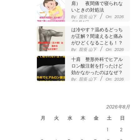
肩） 夜間痛で寝られな
いときの対処法
By:
院長 山下
On:
2026
年6月4日
肩関節周囲炎（五十肩）
は冷やす？温めるどっち
が正解？間違えると痛み
がひどくなることも！？
By:
院長 山下
On:
2026
夜に痛くて寝られない五
年6月2日
十肩 整形外科でヒアル
ロン酸注射を打ったけど
効かなかったのはなぜ？
By:
院長 山下
On:
2026
年5月27日
なかなか良くならない肩
関節周囲炎（五十肩） ど
のくらいで治るの？
By:
院長 山下
On:
2026
2026年8月
膝のお皿の下が痛くて運
年5月26日
動できない！膝蓋靭帯炎
月
火
水
木
金
土
日
（ジャンパー膝）は冷や
したほうがいい？それと
1
2
も温める？