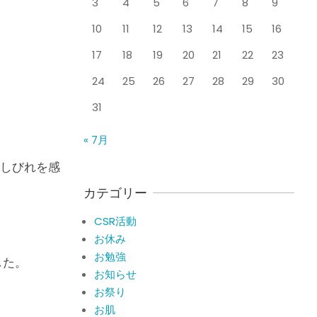
3
4
5
6
7
8
9
整形外科で水を抜きヒア
By:
院長 山下
On:
2026
年5月25日
ルロン酸注射をしても痛
10
11
12
13
14
15
16
みが取れない膝痛で来院
された患者さまの声
17
18
19
20
21
22
23
ジャンプやダッシュで膝
By:
院長 山下
On:
2026
年5月23日
のお皿の下が痛い！膝蓋
24
25
26
27
28
29
30
靭帯炎（ジャンパー膝）
31
に自分で貼れるテーピン
グのご紹介
ジャンプやダッシュで膝
« 7月
By:
院長 山下
On:
2026
のお皿の下が痛い！膝蓋
年5月23日
靭帯炎になってしまった
しびれを感
らサポーターはつけるべ
き？
カテゴリー
By:
院長 山下
On:
2026
CSR活動報告 生國魂神
年5月22日
CSR活動
社の夏祭りに提灯を奉納
お休み
させていただきました
お勉強
By:
院長 山下
On:
2026
した。
年7月11日
お知らせ
当院でも使える大阪市プ
お祭り
レミアム付商品券2026の
お肌
概要お知らせ