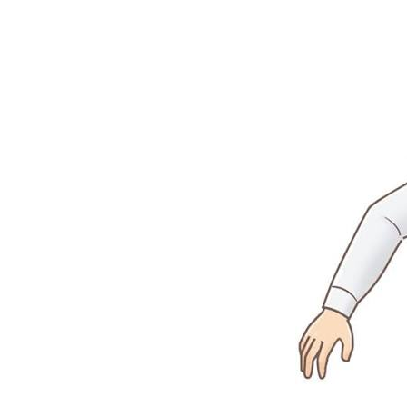
上
本
町
堺
筋
本
町
肩
こ