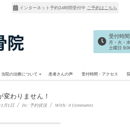
インターネット予約24時間受付中
ご予約はこちら
受付時間
月・火・水・金
土曜日 9:00
当院の治療について
患者さんの声
受付時間・アクセス
Primary
Navigation
Menu
が変わりません！
11月1日
In:
予約状況
With:
0 Comments