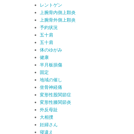
レントゲン
上腕骨内側上顆炎
上腕骨外側上顆炎
予約状況
五十肩
五十肩
体のゆがみ
健康
半月板損傷
固定
地域の催し
坐骨神経痛
変形性股関節症
変形性膝関節炎
外反母趾
大相撲
妊婦さん
寝違え