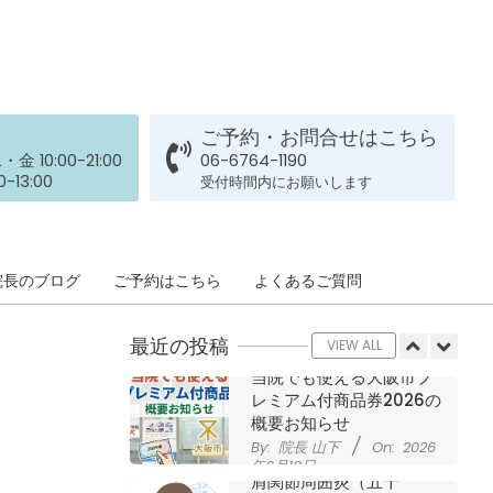
された患者さまの声
ジャンプやダッシュで膝
By:
院長 山下
On:
2026
年5月23日
のお皿の下が痛い！膝蓋
靭帯炎（ジャンパー膝）
に自分で貼れるテーピン
グのご紹介
ご予約・お問合せはこちら
ジャンプやダッシュで膝
By:
院長 山下
On:
2026
 10:00-21:00
06-6764-1190
のお皿の下が痛い！膝蓋
年5月23日
-13:00
受付時間内にお願いします
靭帯炎になってしまった
らサポーターはつけるべ
き？
By:
院長 山下
On:
2026
CSR活動報告 生國魂神
院長のブログ
ご予約はこちら
よくあるご質問
年5月22日
社の夏祭りに提灯を奉納
させていただきました
最近の投稿
By:
院長 山下
On:
2026
VIEW ALL
年7月11日
当院でも使える大阪市プ
レミアム付商品券2026の
概要お知らせ
By:
院長 山下
On:
2026
年6月19日
肩関節周囲炎（五十