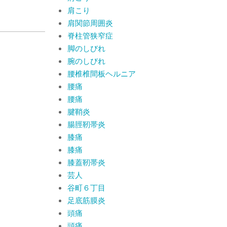
肩こり
肩関節周囲炎
脊柱管狭窄症
脚のしびれ
腕のしびれ
腰椎椎間板ヘルニア
腰痛
腰痛
腱鞘炎
腸脛靭帯炎
膝痛
膝痛
膝蓋靭帯炎
芸人
谷町６丁目
足底筋膜炎
頭痛
頭痛