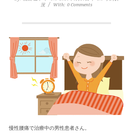
本
況
With:
0 Comments
町
堺
筋
本
町
肩
こ
り
慢性腰痛で治療中の男性患者さん。