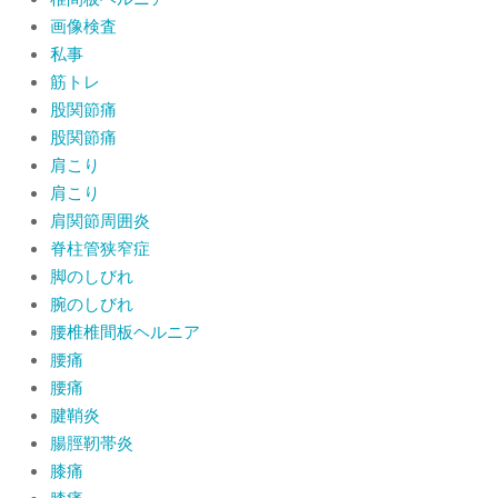
画像検査
私事
筋トレ
股関節痛
股関節痛
肩こり
肩こり
肩関節周囲炎
脊柱管狭窄症
脚のしびれ
腕のしびれ
腰椎椎間板ヘルニア
腰痛
腰痛
腱鞘炎
腸脛靭帯炎
膝痛