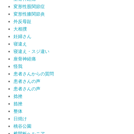
変形性股関節症
変形性膝関節炎
外反母趾
大相撲
妊婦さん
寝違え
寝違え・スジ違い
座骨神経痛
怪我
患者さんからの質問
患者さんの声
患者さんの声
捻挫
捻挫
整体
日焼け
桃谷公園
椎間板ヘルニア