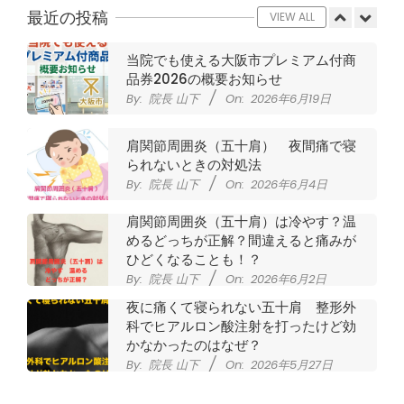
By:
院長 山下
On:
2026年7月11日
最近の投稿
VIEW ALL
当院でも使える大阪市プレミアム付商
品券2026の概要お知らせ
By:
院長 山下
On:
2026年6月19日
肩関節周囲炎（五十肩） 夜間痛で寝
られないときの対処法
By:
院長 山下
On:
2026年6月4日
肩関節周囲炎（五十肩）は冷やす？温
めるどっちが正解？間違えると痛みが
ひどくなることも！？
By:
院長 山下
On:
2026年6月2日
夜に痛くて寝られない五十肩 整形外
科でヒアルロン酸注射を打ったけど効
かなかったのはなぜ？
By:
院長 山下
On:
2026年5月27日
なかなか良くならない肩関節周囲炎