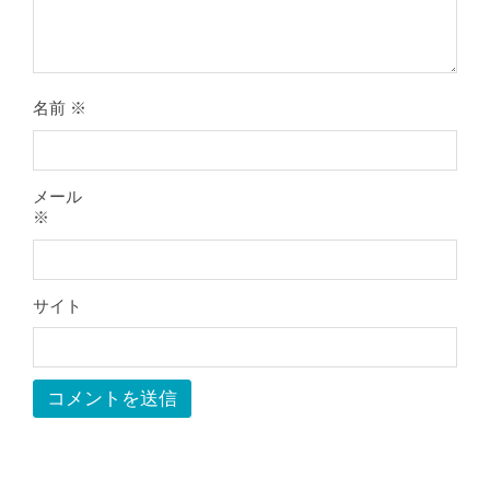
膝のお皿の下が痛くて運動できない！
膝蓋靭帯炎（ジャンパー膝）は冷やし
たほうがいい？それとも温める？
By:
院長 山下
On:
2026年5月25日
名前
※
整形外科で水を抜きヒアルロン酸注射
をしても痛みが取れない膝痛で来院さ
れた患者さまの声
メール
By:
院長 山下
On:
2026年5月23日
※
ジャンプやダッシュで膝のお皿の下が
痛い！膝蓋靭帯炎（ジャンパー膝）に
自分で貼れるテーピングのご紹介
サイト
By:
院長 山下
On:
2026年5月23日
ジャンプやダッシュで膝のお皿の下が
痛い！膝蓋靭帯炎になってしまったら
サポーターはつけるべき？
By:
院長 山下
On:
2026年5月22日
CSR活動報告 生國魂神社の夏祭りに
提灯を奉納させていただきました