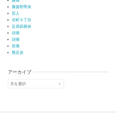
膝痛
膝蓋靭帯炎
芸人
谷町６丁目
足底筋膜炎
頭痛
頭痛
首痛
鵞足炎
アーカイブ
ア
ー
カ
イ
ブ