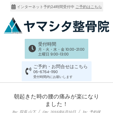
Skip
インターネット予約24時間受付中
ご予約はこちら
to
content
大
受付時間
阪
月・火・水・金 10:00-21:00
土曜日 9:00-13:00
市
ご予約・お問合せはこちら
谷
06-6764-1190
受付時間内にお願いします
六
Primary
Navigation
朝起きた時の腰の痛みが楽になり
上
Menu
ました！
By:
院長 山下
On:
2016年6月10日
In:
予約状