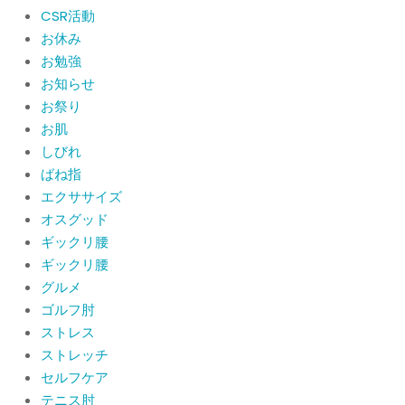
CSR活動
CSR活動報告 生國魂神社の夏祭りに
お休み
提灯を奉納させていただきました
お勉強
By:
院長 山下
On:
2026年7月11日
お知らせ
お祭り
当院でも使える大阪市プレミアム付商
品券2026の概要お知らせ
お肌
By:
院長 山下
On:
2026年6月19日
しびれ
ばね指
肩関節周囲炎（五十肩） 夜間痛で寝
エクササイズ
られないときの対処法
オスグッド
By:
院長 山下
On:
2026年6月4日
ギックリ腰
ギックリ腰
肩関節周囲炎（五十肩）は冷やす？温
グルメ
めるどっちが正解？間違えると痛みが
ひどくなることも！？
ゴルフ肘
By:
院長 山下
On:
2026年6月2日
ストレス
ストレッチ
セルフケア
テニス肘