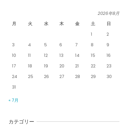
（五十肩） どのくらいで治るの？
By:
院長 山下
On:
2026年5月26日
2026年8月
月
火
水
木
金
土
日
膝のお皿の下が痛くて運動できない！
膝蓋靭帯炎（ジャンパー膝）は冷やし
1
2
たほうがいい？それとも温める？
By:
院長 山下
On:
2026年5月25日
3
4
5
6
7
8
9
整形外科で水を抜きヒアルロン酸注射
10
11
12
13
14
15
16
をしても痛みが取れない膝痛で来院さ
れた患者さまの声
17
18
19
20
21
22
23
By:
院長 山下
On:
2026年5月23日
24
25
26
27
28
29
30
ジャンプやダッシュで膝のお皿の下が
痛い！膝蓋靭帯炎（ジャンパー膝）に
31
自分で貼れるテーピングのご紹介
By:
院長 山下
On:
2026年5月23日
« 7月
ジャンプやダッシュで膝のお皿の下が
痛い！膝蓋靭帯炎になってしまったら
サポーターはつけるべき？
カテゴリー
By:
院長 山下
On:
2026年5月22日