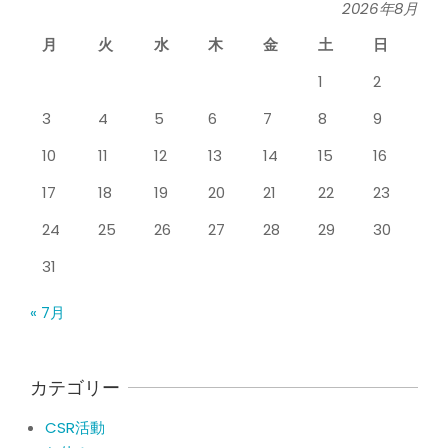
シ
By:
院長 山下
On:
2026年5月26日
2026年8月
タ
月
火
水
木
金
土
日
膝のお皿の下が痛くて運動できない！
膝蓋靭帯炎（ジャンパー膝）は冷やし
1
2
たほうがいい？それとも温める？
整
By:
院長 山下
On:
2026年5月25日
3
4
5
6
7
8
9
整形外科で水を抜きヒアルロン酸注射
骨
10
11
12
13
14
15
16
をしても痛みが取れない膝痛で来院さ
れた患者さまの声
院
17
18
19
20
21
22
23
By:
院長 山下
On:
2026年5月23日
24
25
26
27
28
29
30
ジャンプやダッシュで膝のお皿の下が
痛い！膝蓋靭帯炎（ジャンパー膝）に
31
自分で貼れるテーピングのご紹介
By:
院長 山下
On:
2026年5月23日
« 7月
ジャンプやダッシュで膝のお皿の下が
痛い！膝蓋靭帯炎になってしまったら
サポーターはつけるべき？
カテゴリー
By:
院長 山下
On:
2026年5月22日
CSR活動
CSR活動報告 生國魂神社の夏祭りに