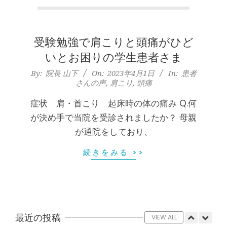
本
膝蓋靭帯炎（ジャンパー膝）は冷やし
たほうがいい？それとも温める？
町
By:
院長 山下
On:
2026年5月25日
受験勉強で肩こりと頭痛がひど
整形外科で水を抜きヒアルロン酸注射
堺
をしても痛みが取れない膝痛で来院さ
いとお困りの学生患者さま
れた患者さまの声
筋
2023-
By:
院長 山下
On:
2023年4月1日
In:
患者
By:
院長 山下
On:
2026年5月23日
さんの声
,
肩こり
,
頭痛
04-
ジャンプやダッシュで膝のお皿の下が
本
01
痛い！膝蓋靭帯炎（ジャンパー膝）に
症状 肩・首こり 起床時の体の痛み Q.何
自分で貼れるテーピングのご紹介
が決め手で当院を受診されましたか？ 母親
町
By:
院長 山下
On:
2026年5月23日
が通院をしており、
ジャンプやダッシュで膝のお皿の下が
肩
痛い！膝蓋靭帯炎になってしまったら
続きをみる >>
サポーターはつけるべき？
こ
By:
院長 山下
On:
2026年5月22日
CSR活動報告 生國魂神社の夏祭りに
り
提灯を奉納させていただきました
By:
院長 山下
On:
2026年7月11日
最近の投稿
VIEW ALL