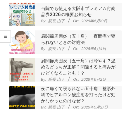
腰
当院でも使える大阪市プレミアム付商
痛
品券2026の概要お知らせ
By:
院長 山下
On:
2026年6月19日
｜
肩関節周囲炎（五十肩） 夜間痛で寝
整
られないときの対処法
By:
院長 山下
On:
2026年6月4日
体
肩関節周囲炎（五十肩）は冷やす？温
めるどっちが正解？間違えると痛みが
な
ひどくなることも！？
By:
院長 山下
On:
2026年6月2日
ら
夜に痛くて寝られない五十肩 整形外
科でヒアルロン酸注射を打ったけど効
ヤ
かなかったのはなぜ？
By:
院長 山下
On:
2026年5月27日
マ
なかなか良くならない肩関節周囲炎
（五十肩） どのくらいで治るの？