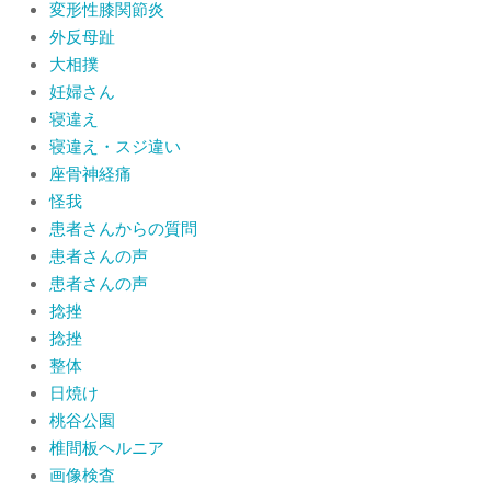
変形性膝関節炎
外反母趾
大相撲
妊婦さん
寝違え
寝違え・スジ違い
座骨神経痛
怪我
患者さんからの質問
患者さんの声
患者さんの声
捻挫
捻挫
整体
日焼け
桃谷公園
椎間板ヘルニア
画像検査