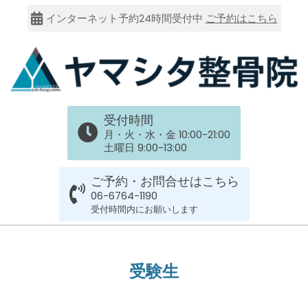
Skip
インターネット予約24時間受付中
ご予約はこちら
to
content
大
受付時間
阪
月・火・水・金 10:00-21:00
土曜日 9:00-13:00
市
ご予約・お問合せはこちら
谷
06-6764-1190
受付時間内にお願いします
六
Primary
Navigation
上
受験生
Menu
膝のお皿の下が痛くて運動できない！