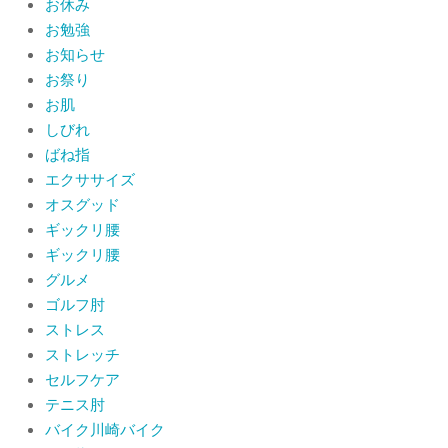
お休み
提灯を奉納させていただきました
お勉強
By:
院長 山下
On:
2026年7月11日
お知らせ
お祭り
当院でも使える大阪市プレミアム付商
品券2026の概要お知らせ
お肌
By:
院長 山下
On:
2026年6月19日
しびれ
ばね指
肩関節周囲炎（五十肩） 夜間痛で寝
エクササイズ
られないときの対処法
オスグッド
By:
院長 山下
On:
2026年6月4日
ギックリ腰
ギックリ腰
肩関節周囲炎（五十肩）は冷やす？温
グルメ
めるどっちが正解？間違えると痛みが
ひどくなることも！？
ゴルフ肘
By:
院長 山下
On:
2026年6月2日
ストレス
ストレッチ
セルフケア
テニス肘
バイク川崎バイク