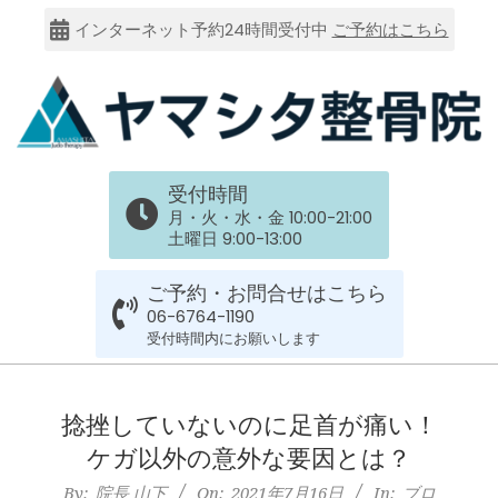
Skip
インターネット予約24時間受付中
ご予約はこちら
to
content
大
受付時間
阪
月・火・水・金 10:00-21:00
土曜日 9:00-13:00
市
ご予約・お問合せはこちら
谷
06-6764-1190
受付時間内にお願いします
六
Primary
Navigation
捻挫していないのに足首が痛い！
上
Menu
ケガ以外の意外な要因とは？
By:
院長 山下
On:
2021年7月16日
In:
ブロ