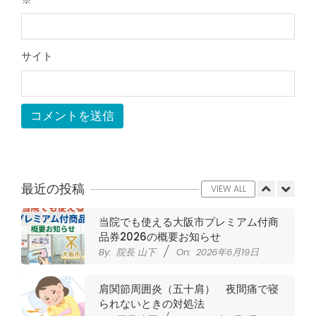
ジャンプやダッシュで膝のお皿の下が
痛い！膝蓋靭帯炎（ジャンパー膝）に
自分で貼れるテーピングのご紹介
サイト
By:
院長 山下
On:
2026年5月23日
ジャンプやダッシュで膝のお皿の下が
痛い！膝蓋靭帯炎になってしまったら
サポーターはつけるべき？
By:
院長 山下
On:
2026年5月22日
CSR活動報告 生國魂神社の夏祭りに
提灯を奉納させていただきました
By:
院長 山下
On:
2026年7月11日
最近の投稿
VIEW ALL
当院でも使える大阪市プレミアム付商
品券2026の概要お知らせ
By:
院長 山下
On:
2026年6月19日
肩関節周囲炎（五十肩） 夜間痛で寝
られないときの対処法