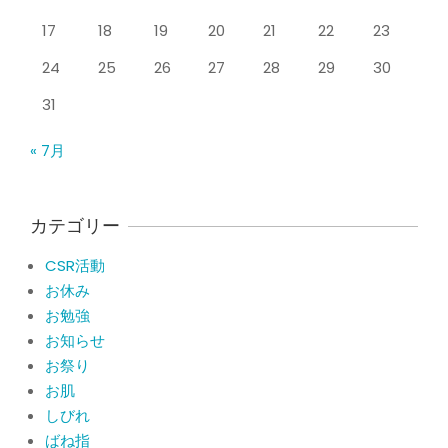
れた患者さまの声
17
18
19
20
21
22
23
By:
院長 山下
On:
2026年5月23日
24
25
26
27
28
29
30
ジャンプやダッシュで膝のお皿の下が
痛い！膝蓋靭帯炎（ジャンパー膝）に
31
自分で貼れるテーピングのご紹介
By:
院長 山下
On:
2026年5月23日
« 7月
ジャンプやダッシュで膝のお皿の下が
痛い！膝蓋靭帯炎になってしまったら
サポーターはつけるべき？
カテゴリー
By:
院長 山下
On:
2026年5月22日
CSR活動
CSR活動報告 生國魂神社の夏祭りに
お休み
提灯を奉納させていただきました
お勉強
By:
院長 山下
On:
2026年7月11日
お知らせ
お祭り
当院でも使える大阪市プレミアム付商
品券2026の概要お知らせ
お肌
By:
院長 山下
On:
2026年6月19日
しびれ
ばね指