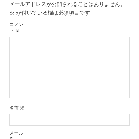
メールアドレスが公開されることはありません。
※
が付いている欄は必須項目です
コメン
ト
※
膝のお皿の下が痛くて運動できない！
膝蓋靭帯炎（ジャンパー膝）は冷やし
たほうがいい？それとも温める？
By:
院長 山下
On:
2026年5月25日
名前
※
整形外科で水を抜きヒアルロン酸注射
をしても痛みが取れない膝痛で来院さ
れた患者さまの声
メール
By:
院長 山下
On:
2026年5月23日
※