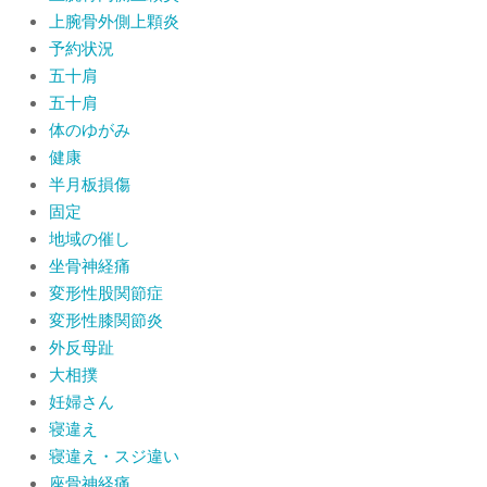
上腕骨外側上顆炎
予約状況
五十肩
五十肩
体のゆがみ
健康
半月板損傷
固定
地域の催し
坐骨神経痛
変形性股関節症
変形性膝関節炎
外反母趾
大相撲
妊婦さん
寝違え
寝違え・スジ違い
座骨神経痛