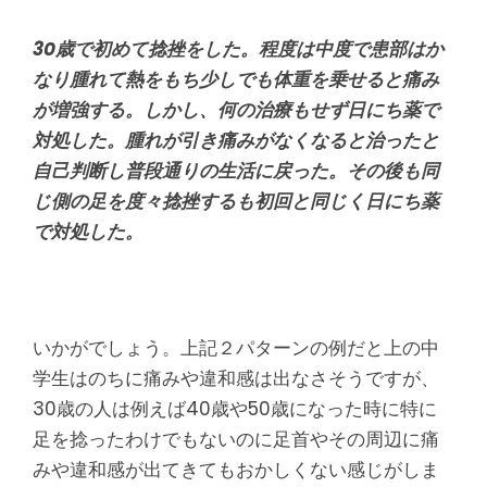
30歳で初めて捻挫をした。程度は中度で患部はか
なり腫れて熱をもち少しでも体重を乗せると痛み
が増強する。しかし、何の治療もせず日にち薬で
対処した。腫れが引き痛みがなくなると治ったと
自己判断し普段通りの生活に戻った。その後も同
じ側の足を度々捻挫するも初回と同じく日にち薬
で対処した。
いかがでしょう。上記２パターンの例だと上の中
学生はのちに痛みや違和感は出なさそうですが、
30歳の人は例えば40歳や50歳になった時に特に
足を捻ったわけでもないのに足首やその周辺に痛
みや違和感が出てきてもおかしくない感じがしま