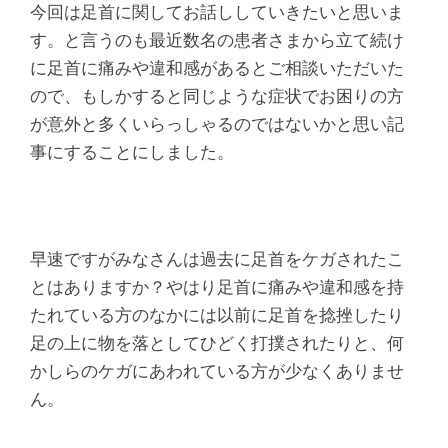
腰
今回は足首に関してお話ししていきたいと思いま
痛
す。と言うのも最近数名の患者さまから立て続け
に足首に痛みや違和感があるとご相談いただいた
｜
ので、もしかすると同じような症状でお困りの方
が意外と多くいらっしゃるのではないかと思い記
整
事にすることにしました。
体
な
早速ですがみなさんは過去に足首をケガされたこ
とはありますか？やはり足首に痛みや違和感を持
ら
たれている方のなかには以前に足首を捻挫したり
ヤ
足の上に物を落としてひどく打撲されたりと、何
かしらのケガにあわれている方が少なくありませ
マ
ん。