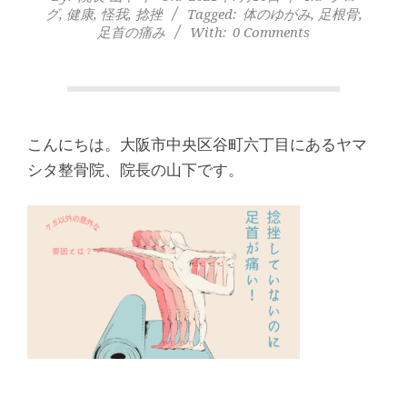
本
グ
,
健康
,
怪我
,
捻挫
Tagged:
体のゆがみ
,
足根骨
,
町
足首の痛み
With:
0 Comments
堺
筋
こんにちは。大阪市中央区谷町六丁目にあるヤマ
シタ整骨院、院長の山下です。
本
町
肩
こ
り