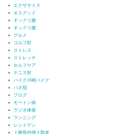
肩関節周囲炎（五十肩） 夜間痛で寝
エクササイズ
られないときの対処法
オスグッド
By:
院長 山下
On:
2026年6月4日
ギックリ腰
ギックリ腰
肩関節周囲炎（五十肩）は冷やす？温
グルメ
めるどっちが正解？間違えると痛みが
ひどくなることも！？
ゴルフ肘
By:
院長 山下
On:
2026年6月2日
ストレス
ストレッチ
セルフケア
テニス肘
バイク川崎バイク
バネ指
ブログ
モートン病
ラジオ体操
ランニング
レントゲン
上腕骨内側上顆炎