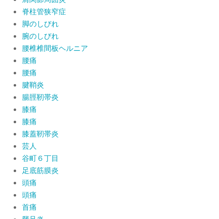
脊柱管狭窄症
脚のしびれ
腕のしびれ
腰椎椎間板ヘルニア
腰痛
腰痛
腱鞘炎
腸脛靭帯炎
膝痛
膝痛
膝蓋靭帯炎
芸人
谷町６丁目
足底筋膜炎
頭痛
頭痛
首痛