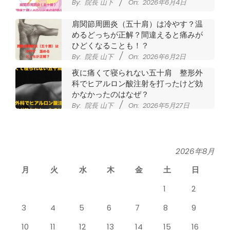
By:
院長 山下
On:
2026年6月4日
肩関節周囲炎（五十肩）は冷やす？温
めるどっちが正解？間違えると痛みが
ひどくなることも！？
By:
院長 山下
On:
2026年6月2日
夜に痛くて寝られない五十肩 整形外
科でヒアルロン酸注射を打ったけど効
かなかったのはなぜ？
By:
院長 山下
On:
2026年5月27日
なかなか良くならない肩関節周囲炎
（五十肩） どのくらいで治るの？
By:
院長 山下
On:
2026年5月26日
2026年8月
月
火
水
木
金
土
日
膝のお皿の下が痛くて運動できない！
膝蓋靭帯炎（ジャンパー膝）は冷やし
1
2
たほうがいい？それとも温める？
By:
院長 山下
On:
2026年5月25日
3
4
5
6
7
8
9
整形外科で水を抜きヒアルロン酸注射
10
11
12
13
14
15
16
をしても痛みが取れない膝痛で来院さ