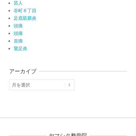
芸人
谷町６丁目
足底筋膜炎
頭痛
頭痛
首痛
鵞足炎
アーカイブ
ア
ー
カ
イ
ブ
ヤマシタ整骨院