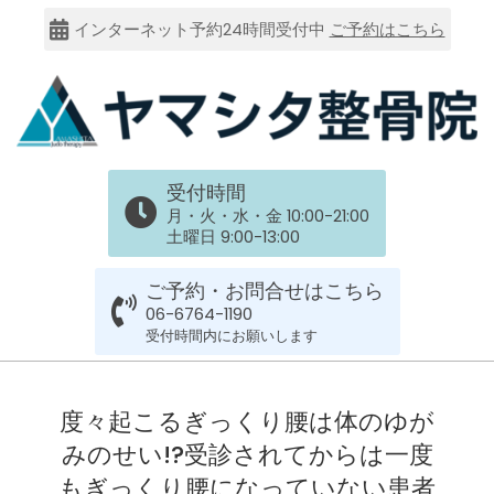
Skip
インターネット予約24時間受付中
ご予約はこちら
to
content
大
受付時間
阪
月・火・水・金 10:00-21:00
土曜日 9:00-13:00
市
ご予約・お問合せはこちら
谷
06-6764-1190
受付時間内にお願いします
六
Primary
Navigation
度々起こるぎっくり腰は体のゆが
上
Menu
みのせい!?受診されてからは一度
もぎっくり腰になっていない患者