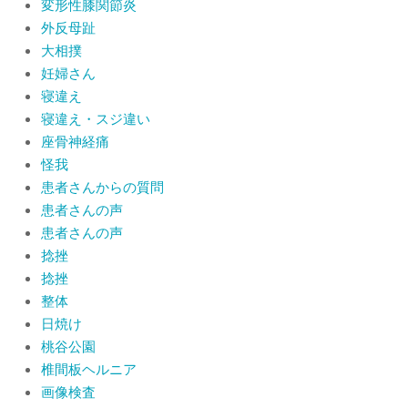
変形性膝関節炎
外反母趾
大相撲
妊婦さん
寝違え
寝違え・スジ違い
座骨神経痛
怪我
患者さんからの質問
患者さんの声
患者さんの声
捻挫
捻挫
整体
日焼け
桃谷公園
椎間板ヘルニア
画像検査