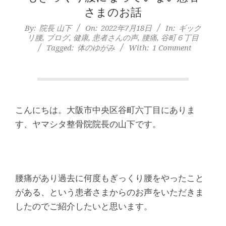
本
さまのお話
町
By:
院長 山下
On:
2022年7月18日
In:
ギック
リ腰
,
ブログ
,
健康
,
患者さんの声
,
腰痛
,
谷町６丁目
堺
Tagged:
体のゆがみ
With:
1 Comment
筋
本
こんにちは。大阪市中央区谷町六丁目にありま
町
す、ヤマシタ整骨院院長の山下です。
肩
こ
腰痛があり過去に何度もぎっくり腰をやったこと
がある、という患者さまからのお声をいただきま
り
したのでご紹介したいと思います。