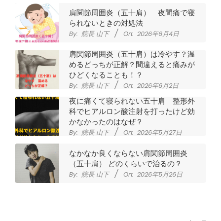
肩関節周囲炎（五十肩） 夜間痛で寝
られないときの対処法
By:
院長 山下
On:
2026年6月4日
肩関節周囲炎（五十肩）は冷やす？温
めるどっちが正解？間違えると痛みが
ひどくなることも！？
By:
院長 山下
On:
2026年6月2日
夜に痛くて寝られない五十肩 整形外
科でヒアルロン酸注射を打ったけど効
かなかったのはなぜ？
By:
院長 山下
On:
2026年5月27日
なかなか良くならない肩関節周囲炎
（五十肩） どのくらいで治るの？
By:
院長 山下
On:
2026年5月26日
膝のお皿の下が痛くて運動できない！
膝蓋靭帯炎（ジャンパー膝）は冷やし
たほうがいい？それとも温める？