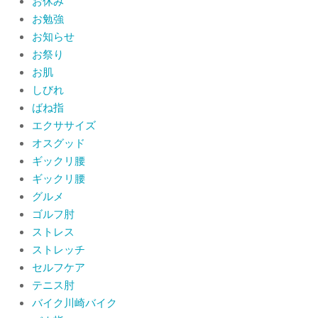
お休み
品券2026の概要お知らせ
お勉強
By:
院長 山下
On:
2026年6月19日
お知らせ
お祭り
肩関節周囲炎（五十肩） 夜間痛で寝
られないときの対処法
お肌
By:
院長 山下
On:
2026年6月4日
しびれ
ばね指
肩関節周囲炎（五十肩）は冷やす？温
エクササイズ
めるどっちが正解？間違えると痛みが
オスグッド
ひどくなることも！？
ギックリ腰
By:
院長 山下
On:
2026年6月2日
ギックリ腰
グルメ
ゴルフ肘
ストレス
ストレッチ
セルフケア
テニス肘
バイク川崎バイク