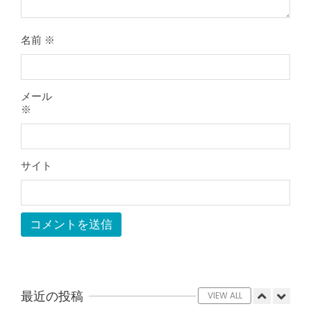
をしても痛みが取れない膝痛で来院さ
れた患者さまの声
By:
院長 山下
On:
2026年5月23日
名前
※
ジャンプやダッシュで膝のお皿の下が
痛い！膝蓋靭帯炎（ジャンパー膝）に
自分で貼れるテーピングのご紹介
メール
By:
院長 山下
On:
2026年5月23日
※
ジャンプやダッシュで膝のお皿の下が
痛い！膝蓋靭帯炎になってしまったら
サポーターはつけるべき？
サイト
By:
院長 山下
On:
2026年5月22日
CSR活動報告 生國魂神社の夏祭りに
提灯を奉納させていただきました
By:
院長 山下
On:
2026年7月11日
当院でも使える大阪市プレミアム付商
品券2026の概要お知らせ
By:
院長 山下
On:
2026年6月19日
最近の投稿
VIEW ALL