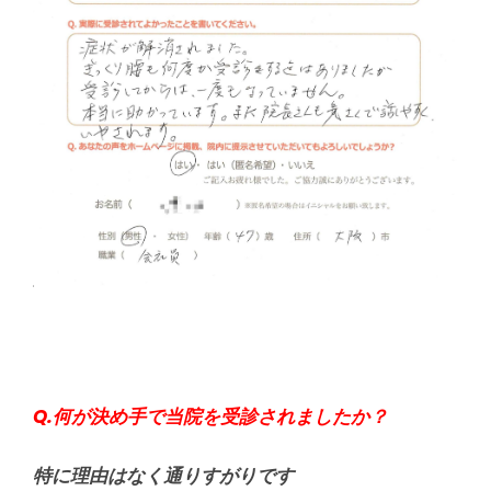
シ
タ
整
骨
院
Q.何が決め手で当院を受診されましたか？
特に理由はなく通りすがりです