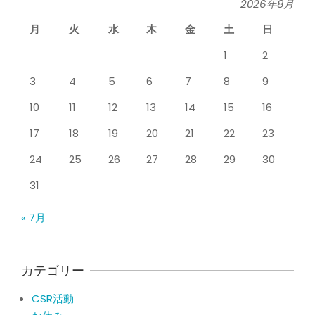
2026年8月
By:
院長 山下
On:
2026年5月25日
月
火
水
木
金
土
日
整形外科で水を抜きヒアルロン酸注射
をしても痛みが取れない膝痛で来院さ
1
2
れた患者さまの声
By:
院長 山下
On:
2026年5月23日
3
4
5
6
7
8
9
ジャンプやダッシュで膝のお皿の下が
10
11
12
13
14
15
16
痛い！膝蓋靭帯炎（ジャンパー膝）に
自分で貼れるテーピングのご紹介
17
18
19
20
21
22
23
By:
院長 山下
On:
2026年5月23日
24
25
26
27
28
29
30
ジャンプやダッシュで膝のお皿の下が
痛い！膝蓋靭帯炎になってしまったら
31
サポーターはつけるべき？
By:
院長 山下
On:
2026年5月22日
« 7月
CSR活動報告 生國魂神社の夏祭りに
提灯を奉納させていただきました
By:
院長 山下
On:
2026年7月11日
カテゴリー
CSR活動
当院でも使える大阪市プレミアム付商