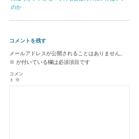
のか
コメントを残す
メールアドレスが公開されることはありません。
※
が付いている欄は必須項目です
コメン
ト
※
膝のお皿の下が痛くて運動できない！
膝蓋靭帯炎（ジャンパー膝）は冷やし
たほうがいい？それとも温める？
By:
院長 山下
On:
2026年5月25日
整形外科で水を抜きヒアルロン酸注射