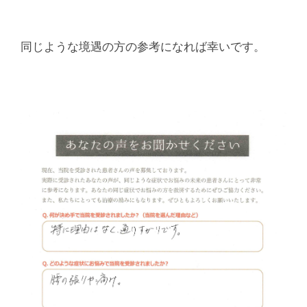
腰
痛
同じような境遇の方の参考になれば幸いです。
｜
整
体
な
ら
ヤ
マ